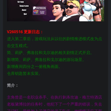
V260516 更新日志：
进入第二章后，游戏玩法从以往的剧情推进模式改为点
击交互模式。
简、莉萨、弗洛拉和戈尔迪的相关剧情正式开启。
新增简、莉萨、弗洛拉和戈尔迪的游玩场景。
新增夜间四分之一俯视角画面。
仓库钥匙暂未实装。
简介：
主角曾是一名职业杀手。在执行刺杀坎迪・格兰特酒店
老板黛博拉的任务时，他犯下了一个严重的错误，失去
了记忆，最终加入了酒店的员工队伍。他慢慢适应了新