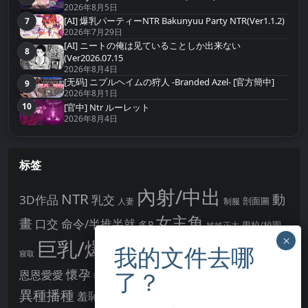
2026年8月5日
[AI] 爆乳パーティーNTR Bakunyuu Party NTR(Ver1.1.2)
7
第7名
2026年7月29日
[AI] ニートの俺は见ていることしか出来ない
8
第8名
(Ver2026.07.15
2026年8月4日
[无码] ニプルヘイムの狩人 -Branded Azel- [官方簡中]
9
第9名
2026年8月1日
10
[官中] Ntr ルーレット
第10名
2026年8月4日
标签
內射/中出
NTR
動
3D作品
乳交
剖面圖
人妻
制服
女主角
畫
口交
命令/半推半就
多P
姊姊正太
學校/校園
巨乳/爆乳
幻想
強制播種
強制你播種
寢取
後宮
男主角
懷孕
恩恩愛愛
男性受
教育
拘束
暗示
沉淪快樂
戰鬥H
胸部/奶子
異種播種
羞辱
羞恥/恥辱
肛交
處女
著衣