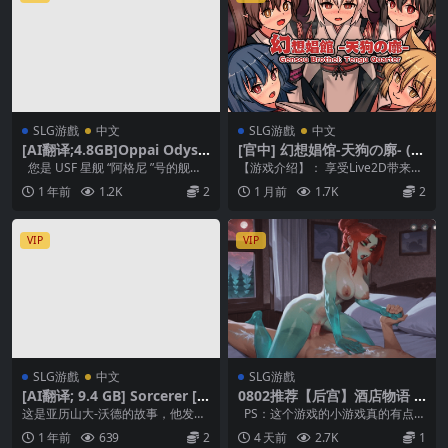
SLG游戲
中文
SLG游戲
中文
[AI翻译;4.8GB]Oppai Odyss
[官中] 幻想娼馆-天狗の廓- (V
ey [v0.4.5]
er1.04)
您是 USF 星舰 “阿格尼 ”号的舰
【游戏介绍】： 享受Live2D带来的
长。您的任务是探索未知星球，...
娼馆经营模拟游戏！ 你被典抓住了
1 年前
1.2K
2
1 月前
1.7K
2
把柄，背负...
VIP
VIP
SLG游戲
中文
SLG游戲
[AI翻译; 9.4 GB] Sorcerer [v
0802推荐【后宫】酒店物语 H
1.0.0]
otel Tales V1.01【官中无
这是亚历山大-沃德的故事，他发现
PS：这个游戏的小游戏真的有点
码】
世界并不像看上去那么简单。 请跟
多！！！ ✦ 真实酒店模拟器 理你的
1 年前
639
2
4 天前
2.7K
1
随他在这个新世界...
时间：规划...