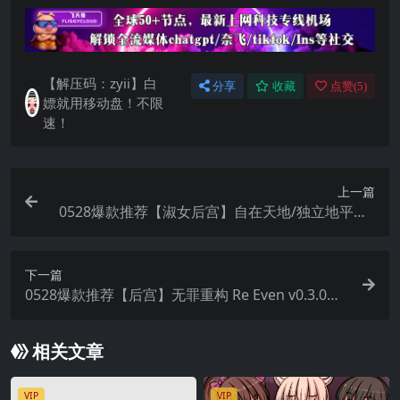
【解压码：zyii】白
分享
收藏
点赞(
5
)
嫖就用移动盘！不限
速！
上一篇
0528爆款推荐【淑女后宫】自在天地/独立地平线 l
ndependent Horizons Ch.2 Completed【中文汉
化】
下一篇
0528爆款推荐【后宫】无罪重构 Re Even v0.3.0
【中文汉化】
相关文章
VIP
VIP