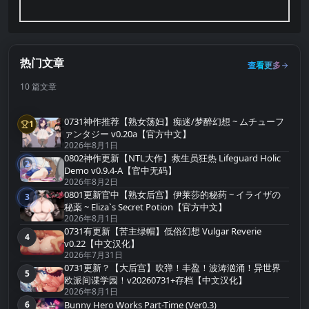
热门文章
查看更多
10 篇文章
0731神作推荐【熟女荡妇】痴迷/梦醉幻想 ~ ムチューフ
1
第1名
ァンタジー v0.20a【官方中文】
2026年8月1日
0802神作更新【NTL大作】救生员狂热 Lifeguard Holic
2
第2名
Demo v0.9.4-A【官中无码】
2026年8月2日
0801更新官中【熟女后宫】伊莱莎的秘药 ~ イライザの
3
第3名
秘薬 ~ Eliza`s Secret Potion【官方中文】
2026年8月1日
0731有更新【苦主绿帽】低俗幻想 Vulgar Reverie
4
第4名
v0.22【中文汉化】
2026年7月31日
0731更新？【大后宫】吹弹！丰盈！波涛汹涌！异世界
5
第5名
欧派间谍学园！v20260731+存档【中文汉化】
2026年8月1日
Bunny Hero Works Part-Time (Ver0.3)
6
第6名