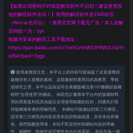
【如果出现密码不对就是解压软件不识别！建议使用其
他的解压软件尝试！】我用的解压软件是2345好压
（Winrar也可以）！推荐去官网下载无广告！本人的解
压码统一为：zyii
电脑与安卓的解压工具下载地址：
https://pan.baidu.com/s/1ne5GmhWS3HfMQU3aYh
xd5A?pwd=7ygp
使用者應當注意，本平台上的內容可能涵蓋了未直接獲得
版權持有人授權的素材。這類素材的運用目的為教育、學術
或研究之需，本平台認為這符合美國版權法第107條關於版權
材料“合理使用”的條款。 倘若您計畫將本平台內的版權材料
用於商業盈利或其他超出合理使用範圍的目的，則應先行取
得版權擁有者的明確同意。 本網站可能連結到第三方網頁，
該等第三方網頁的內容未受本站控制或維護，亦非本站所擁
有。我們提醒使用者，本站不對這些外部網站內容的準確
性、相關性、時效性或完整性作出任何承諾。 本站作為一個