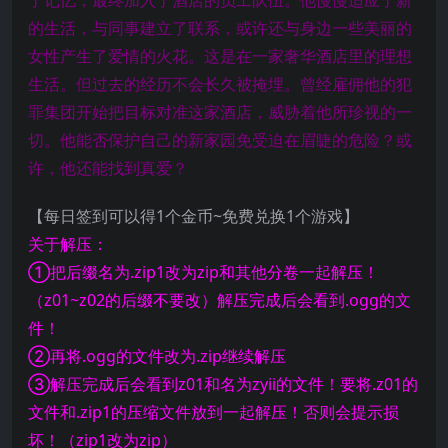
的生活，与同事建立了联系，或许还与身边一些美丽的
女性产生了爱情的火花。这是在一家奢华酒店里的理想
生活。但过去的经历不会长久被掩埋。曾经雇佣他的犯
罪集团开始把目标对准这家酒店，威胁着他所珍视的一
切。他能否保护自己的新家园免受迫在眉睫的危险？或
许，他还能找到真爱？
【每日签到可以得1个金币~免费兑换1个游戏】
关于解压：
①把后缀名为.zip1改为zip和其他分卷一起解压！
（z01~z02的后缀不要改）解压完成后会看到.ogg的文
件！
②再将.ogg的文件改为.zip继续解压
③解压完成后会看到z01和名为zyii的文件！要将.z01的
文件和.zip1的压缩文件放到一起解压！否则会提示损
坏！（zip1改为zip）