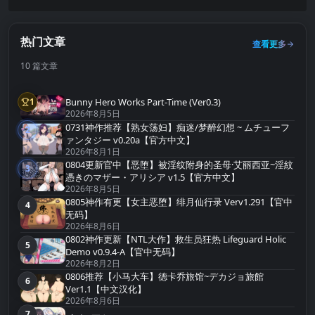
热门文章
查看更多
10 篇文章
Bunny Hero Works Part-Time (Ver0.3)
1
第1名
2026年8月5日
0731神作推荐【熟女荡妇】痴迷/梦醉幻想 ~ ムチューフ
2
第2名
ァンタジー v0.20a【官方中文】
2026年8月1日
0804更新官中【恶堕】被淫纹附身的圣母·艾丽西亚~淫紋
3
第3名
憑きのマザー・アリシア v1.5【官方中文】
2026年8月5日
0805神作有更【女主恶堕】绯月仙行录 Verv1.291【官中
4
第4名
无码】
2026年8月6日
0802神作更新【NTL大作】救生员狂热 Lifeguard Holic
5
第5名
Demo v0.9.4-A【官中无码】
2026年8月2日
0806推荐【小马大车】德卡乔旅馆~デカジョ旅館
6
第6名
Ver1.1【中文汉化】
2026年8月6日
7