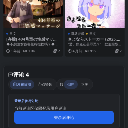
日文
SLG游戲
日文
[存檔] 404号室の性感マッサ
さよならストーカー (2025.1
ージ Ver1.1
1.27)
◆不想讓女孩害羞得扭捏嗎？◆ 努
“爱、疯狂还是罪恶？”一款追踪型指
力運動的女孩身體常常僵硬得不行
令模拟游戏。 剧情简介： 一个辞职
1 年前
1.9K
2
4 月前
916
2
(汗) 從腳尖到頭...
后失去人生目...
评论 4
发布日期
点赞数
倒序
正序
登录后参与讨论
当前评论区仅限登录用户评论
登录后评论