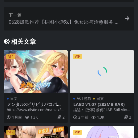
下一篇
0528爆款推荐【拼图小游戏】兔女郎与治愈服务 B
unny Girl & Healing Service v1.0.1【官中无码】
相关文章
VIP
VIP
日文
ACT游戲
日文
メンタルXビリビリパコパコ
LAB2 v1.07 (283MB RAR)
(PC)
https://www.dlsite.com/maniax/w
描述： [故事] 前傳“ LAB-Still Alive
ork/=/pro...
-”事件已經過去了幾個月...
4 月前
1.3K
2
2 年前
1.3K
2
VIP
VIP