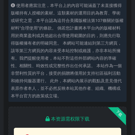
使用者應當注意，本平台上的內容可能涵蓋了未直接獲得
版權持有人授權的素材。這類素材的運用目的為教育、學術
或研究之需，本平台認為這符合美國版權法第107條關於版權
材料“合理使用”的條款。 倘若您計畫將本平台內的版權材料
用於商業盈利或其他超出合理使用範圍的目的，則應先行取
得版權擁有者的明確同意。 本網站可能連結到第三方網頁，
該等第三方網頁的內容未受本站控制或維護，亦非本站所擁
有。我們提醒使用者，本站不對這些外部網站內容的準確
性、相關性、時效性或完整性作出任何承諾。 本站作為一個
非營利性質的平台，接受的捐贈將僅用於支持社區福利活動
和維持伺服器運行。 此外，本網站內展示的觀點及意見僅代
表原作者本人，並不必然反映本站其他作者、組織、機構或
本平台官方的政策或立場。
下载
本资源需权限下载