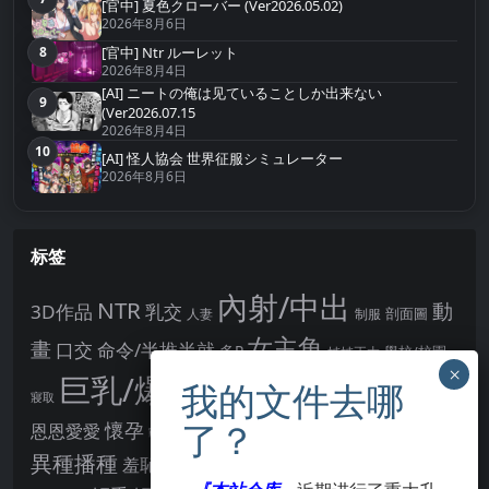
第7名
[官中] 夏色クローバー (Ver2026.05.02)
2026年8月6日
8
[官中] Ntr ルーレット
第8名
2026年8月4日
[AI] ニートの俺は见ていることしか出来ない
9
第9名
(Ver2026.07.15
2026年8月4日
10
第10名
[AI] 怪人協会 世界征服シミュレーター
2026年8月6日
标签
內射/中出
NTR
動
3D作品
乳交
剖面圖
人妻
制服
女主角
畫
口交
命令/半推半就
多P
姊姊正太
學校/校園
巨乳/爆乳
幻想
強制播種
強制你播種
寢取
後宮
男主角
懷孕
恩恩愛愛
男性受
教育
拘束
暗示
沉淪快樂
戰鬥H
胸部/奶子
異種播種
羞辱
羞恥/恥辱
肛交
處女
著衣