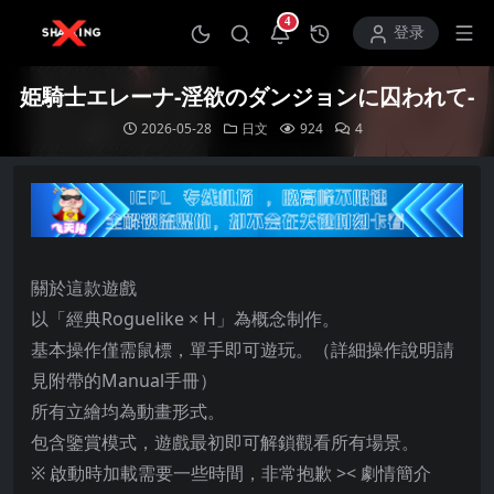
4
打开通知中心
登录
姫騎士エレーナ-淫欲のダンジョンに囚われて-
2026-05-28
日文
924
4
關於這款遊戲
以「經典Roguelike × H」為概念制作。
基本操作僅需鼠標，單手即可遊玩。（詳細操作說明請
見附帶的Manual手冊）
所有立繪均為動畫形式。
包含鑒賞模式，遊戲最初即可解鎖觀看所有場景。
※ 啟動時加載需要一些時間，非常抱歉 >< 劇情簡介