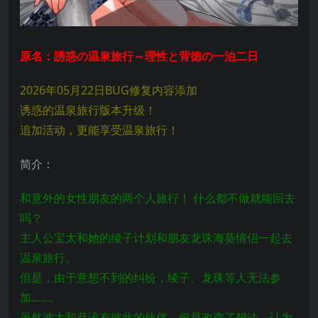
原名：誘惑の温泉旅行～理性と背徳の一泊二日
2026年05月22日BUG修复内容添加
诱惑的温泉旅行版本升级！
追加活动，更能享受温泉旅行！
简介：
和意外的女性朋友的两个人旅行！ 什么都不做就能回去
吗？
主人公宝太和她的绫子计划和朋友龙珠海葵情侣一起去
温泉旅行。
但是，由于意想不到的纠纷，绫子、龙珠等人无法参
加……。
虽然波太和葵没有彼此的伙伴，但是改变了想法，认为