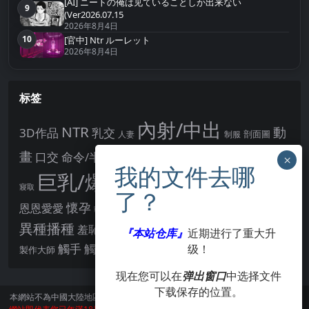
[AI] ニートの俺は见ていることしか出来ない
9
第9名
(Ver2026.07.15
2026年8月4日
10
[官中] Ntr ルーレット
第10名
2026年8月4日
标签
內射/中出
NTR
動
3D作品
乳交
剖面圖
人妻
制服
女主角
畫
口交
命令/半推半就
多P
姊姊正太
學校/校園
巨乳/爆乳
幻想
強制播種
強制你播種
寢取
後宮
男主角
懷孕
恩恩愛愛
男性受
教育
拘束
暗示
沉淪快樂
戰鬥H
胸部/奶子
異種播種
羞辱
羞恥/恥辱
肛交
處女
『本站仓库』
近期进行了重大升
著衣
點陣圖
觸手
觸摸
级！
酪梨
製作大師
露出
阿黑顏
賣春/援交
輪流播種
现在您可以在
弹出窗口
中选择文件
下载保存的位置。
本網站不為中國大陸地區的用戶提供服務。
訪問本網站請遵守當地法律。訪問本