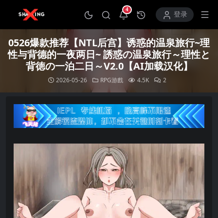
4
打开通知中心
登录
0526爆款推荐【NTL后宫】诱惑的温泉旅行~理
性与背德的一夜两日~ 誘惑の温泉旅行～理性と
背徳の一泊二日～V2.0【AI加载汉化】
2026-05-26
RPG游戲
4.5K
2