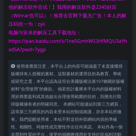
他的解压软件尝试！】我用的解压软件是2345好压
（Winrar也可以）！推荐去官网下载无广告！本人的解
压码统一为：zyii
电脑与安卓的解压工具下载地址：
https://pan.baidu.com/s/1ne5GmhWS3HfMQU3aYh
xd5A?pwd=7ygp
使用者應當注意，本平台上的內容可能涵蓋了未直接獲得
版權持有人授權的素材。這類素材的運用目的為教育、學術
或研究之需，本平台認為這符合美國版權法第107條關於版權
材料“合理使用”的條款。 倘若您計畫將本平台內的版權材料
用於商業盈利或其他超出合理使用範圍的目的，則應先行取
得版權擁有者的明確同意。 本網站可能連結到第三方網頁，
該等第三方網頁的內容未受本站控制或維護，亦非本站所擁
有。我們提醒使用者，本站不對這些外部網站內容的準確
性、相關性、時效性或完整性作出任何承諾。 本站作為一個
非營利性質的平台，接受的捐贈將僅用於支持社區福利活動