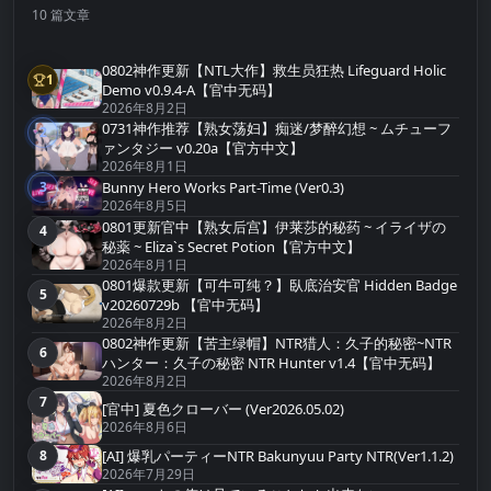
10 篇文章
0802神作更新【NTL大作】救生员狂热 Lifeguard Holic
1
第1名
Demo v0.9.4-A【官中无码】
2026年8月2日
0731神作推荐【熟女荡妇】痴迷/梦醉幻想 ~ ムチューフ
2
第2名
ァンタジー v0.20a【官方中文】
2026年8月1日
Bunny Hero Works Part-Time (Ver0.3)
3
第3名
2026年8月5日
0801更新官中【熟女后宫】伊莱莎的秘药 ~ イライザの
4
第4名
秘薬 ~ Eliza`s Secret Potion【官方中文】
2026年8月1日
0801爆款更新【可牛可纯？】臥底治安官 Hidden Badge
5
第5名
v20260729b 【官中无码】
2026年8月2日
0802神作更新【苦主绿帽】NTR猎人：久子的秘密~NTR
6
第6名
ハンター：久子の秘密 NTR Hunter v1.4【官中无码】
2026年8月2日
7
第7名
[官中] 夏色クローバー (Ver2026.05.02)
2026年8月6日
[AI] 爆乳パーティーNTR Bakunyuu Party NTR(Ver1.1.2)
8
第8名
2026年7月29日