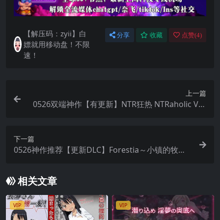
【解压码：zyii】白
分享
收藏
点赞(
4
)
嫖就用移动盘！不限
速！
上一篇
0526双端神作【有更新】NTR狂热 NTRaholic Ver
5.1.20s 【官中无码】
下一篇
0526神作推荐【更新DLC】Forestia～小镇的牧场
生活～Ver1.4.1+DLC【AI加载汉化】
相关文章
VIP
VIP