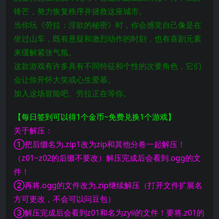
锋芒，努力恢复秩序并拯救这座城市。
当你玩《劳拉：淫欲的秘密》时，你会感觉自己像是在
坐过山车，既有悬疑和激烈动作的时刻，也有喜剧元素
来缓解紧张气氛。
这款游戏有许多具有不同特征和个性的次要角色，它们
会让你开怀大笑或心生爱慕。
加入这场冒险吧。劳拉正在等你。
【每日签到可以得1个金币~免费兑换1个游戏】
关于解压：
①把后缀名为.zip1改为zip和其他分卷一起解压！
（z01~z02的后缀不要改）解压完成后会看到.ogg的文
件！
②再将.ogg的文件改为.zip继续解压（打开文件扩展名
方可更改，不会可以问豆包）
③解压完成后会看到z01和名为zyii的文件！要将.z01的