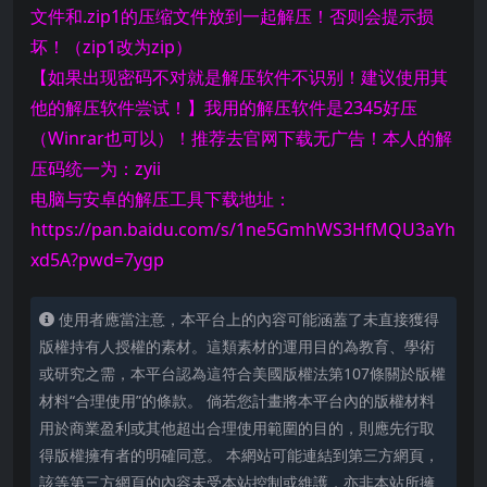
文件和.zip1的压缩文件放到一起解压！否则会提示损
坏！（zip1改为zip）
【如果出现密码不对就是解压软件不识别！建议使用其
他的解压软件尝试！】我用的解压软件是2345好压
（Winrar也可以）！推荐去官网下载无广告！本人的解
压码统一为：zyii
电脑与安卓的解压工具下载地址：
https://pan.baidu.com/s/1ne5GmhWS3HfMQU3aYh
xd5A?pwd=7ygp
使用者應當注意，本平台上的內容可能涵蓋了未直接獲得
版權持有人授權的素材。這類素材的運用目的為教育、學術
或研究之需，本平台認為這符合美國版權法第107條關於版權
材料“合理使用”的條款。 倘若您計畫將本平台內的版權材料
用於商業盈利或其他超出合理使用範圍的目的，則應先行取
得版權擁有者的明確同意。 本網站可能連結到第三方網頁，
該等第三方網頁的內容未受本站控制或維護，亦非本站所擁