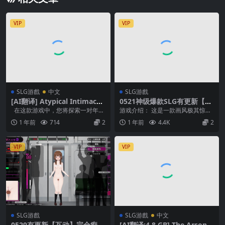
VIP
VIP
SLG游戲
中文
SLG游戲
[AI翻译] Atypical Intimacy
0521神级爆款SLG有更新【超
[v0.0-prologue]
大后宫】奇异的圣地~圣屌降
在这款游戏中，您将探索一对年轻
游戏介绍： 这是一款画风极其惊艳
临~BizzareHolyLand Ver51.
夫妇的故事，他们冒险进入了摇摆
的互动SLG游戏 控制穿越到天使伊
1 年前
714
2
1 年前
4.4K
2
0 【官中无码】
世界，...
甸园的男主，展...
VIP
VIP
SLG游戲
SLG游戲
中文
0529有更新【互动】完全痴汉
[AI翻译;4.8 GB] The Arson B