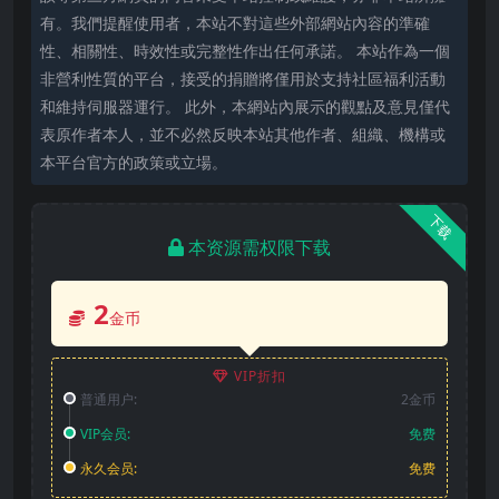
有。我們提醒使用者，本站不對這些外部網站內容的準確
性、相關性、時效性或完整性作出任何承諾。 本站作為一個
非營利性質的平台，接受的捐贈將僅用於支持社區福利活動
和維持伺服器運行。 此外，本網站內展示的觀點及意見僅代
表原作者本人，並不必然反映本站其他作者、組織、機構或
本平台官方的政策或立場。
下载
本资源需权限下载
2
金币
VIP折扣
普通用户:
2金币
VIP会员:
免费
永久会员:
免费