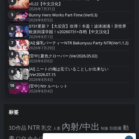
4
第4名
v0.22【中文汉化】
2026年7月31日
Bunny Hero Works Part-Time (Ver0.3)
5
第5名
2026年8月5日
0731更新？【大后宫】吹弹！丰盈！波涛汹涌！异世界
6
第6名
欧派间谍学园！v20260731+存档【中文汉化】
2026年8月1日
[AI] 爆乳パーティーNTR Bakunyuu Party NTR(Ver1.1.2)
7
第7名
2026年7月29日
8
第8名
[官中] 夏色クローバー (Ver2026.05.02)
2026年8月6日
[AI] ニートの俺は见ていることしか出来ない
9
第9名
(Ver2026.07.15
2026年8月4日
10
[官中] Ntr ルーレット
第10名
2026年8月4日
标签
內射/中出
NTR
動
3D作品
乳交
剖面圖
人妻
制服
女主角
畫
口交
命令/半推半就
多P