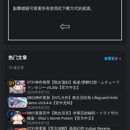
點擊標簽可查看所有使用此下載方式的資源。
⇦
热门文章
查看更多
10 篇文章
0731神作推荐【熟女荡妇】痴迷/梦醉幻想 ~ ムチューフ
1
第1名
ァンタジー v0.20a【官方中文】
2026年8月1日
0802神作更新【NTL大作】救生员狂热 Lifeguard Holic
2
第2名
Demo v0.9.4-A【官中无码】
2026年8月2日
0801更新官中【熟女后宫】伊莱莎的秘药 ~ イライザの
3
第3名
秘薬 ~ Eliza`s Secret Potion【官方中文】
2026年8月1日
0731有更新【苦主绿帽】低俗幻想 Vulgar Reverie