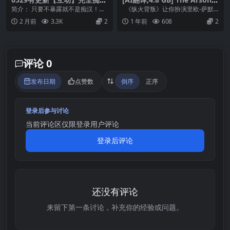
内向JK堕落全过程~完全痴○
etrayal [v0.7.5]
简介： 只要不暴露就不是痴汉！？
《纵火背叛》让你扮演里欧-萨默
内気なJKが堕ちるまで v1.1
注意声音、声响、气味和视觉，
福特（或任何你想要的名字）。 你
2 月前
3.3K
2
1 年前
608
2
【官方中文】
以「完全的痴汉」为...
在阿布勒斯密市...
评论 0
发布日期
点赞数
倒序
正序
登录后参与讨论
当前评论区仅限登录用户评论
登录后评论
还没有评论
来留下第一条讨论，补充你的经验或问题。