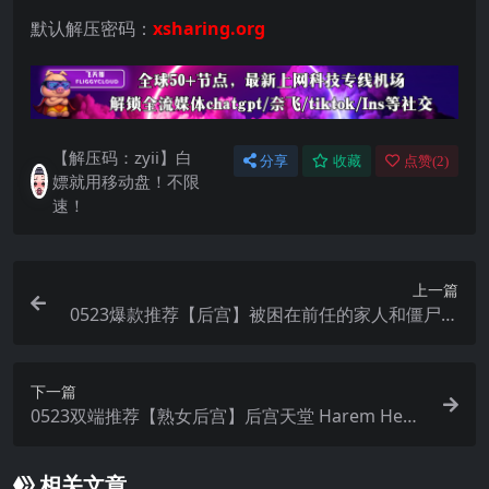
默认解压密码：
xsharing.org
【解压码：zyii】白
分享
收藏
点赞(
2
)
嫖就用移动盘！不限
速！
上一篇
0523爆款推荐【后宫】被困在前任的家人和僵尸中
间 Stuck with My Ex`s Family and Zombies!? v2.0
+DLC【官中无码】
下一篇
0523双端推荐【熟女后宫】后宫天堂 Harem Heav
en ver0.3.1 PA 【官中无码】
相关文章