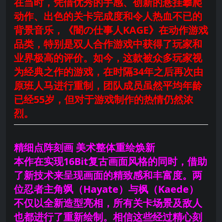
在当时，凭借优秀的手感、创新的悬挂攀爬
动作、出色的关卡完成度和令人热血不已的
背景音乐，《闇の仕事人KAGE》在动作游戏
品类，特别是双人合作游戏中获得了玩家和
业界极高的评价。如今，这款被众多玩家视
为经典之作的游戏，在时隔34年之后再次由
原班人马进行重制，团队成员虽然平均年龄
已经55岁，但对于游戏制作的热情仍然浓
烈。
精细点阵刻画 美术整体重绘焕新
本作在实现16Bit复古画面风格的同时，借助
了新技术来呈现画面的精致感和丰富度。两
位忍者主角飒（Hayate）与枫（Kaede）
不仅以全新造型亮相，所有关卡场景及敌人
也都进行了重新绘制。相信这些经过精心刻