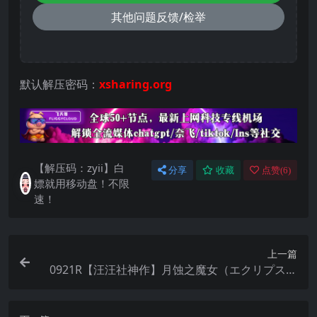
其他问题反馈/检举
默认解压密码：
xsharing.org
【解压码：zyii】白
分享
收藏
点赞(
6
)
嫖就用移动盘！不限
速！
上一篇
0921R【汪汪社神作】月蚀之魔女（エクリプスの
魔女）V1.07 官方中文+全CG解锁