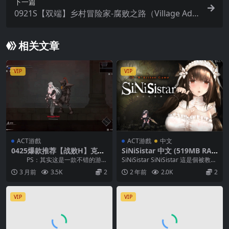
下一篇
0921S【双端】乡村冒险家-腐败之路（Village Adv
enturer – Path of Corruption）V0.2 中文动态
相关文章
VIP
VIP
ACT游戲
ACT游戲
中文
0425爆款推荐【战败H】克瑞
SiNiSistar 中文 (519MB RA
纳里亚 奈落之泪 クライナリ
R)
PS：其实这是一款不错的游
SiNiSistar SiNiSistar 這是個被教會
ア奈落の涙 Crynaria Ver1.02
戏！如果女主生下的怪物能为己所
派遣至詛咒之地的修女「拉...
3 月前
3.5K
2
2 年前
2.0K
2
【官方中文】
用的...
VIP
VIP