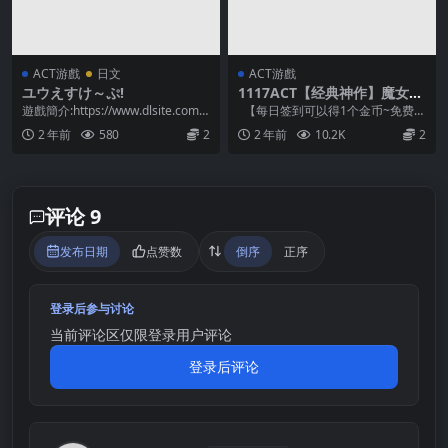
ACT游戲
日文
ACT游戲
ユウえすけ～ぷ!
1117ACT【经典神作】魔女复
仇之夜（魔女は復讐の夜に）
遊戲簡介:https://www.dlsite.com/
【每日签到可以得1个金币~免费兑
V1.07中文
maniax/work/...
换1个游戏】 ①把后缀名为.zipP改
2 年前
580
2
2 年前
10.2K
2
为zi...
评论 9
发布日期
点赞数
倒序
正序
登录后参与讨论
当前评论区仅限登录用户评论
登录后评论