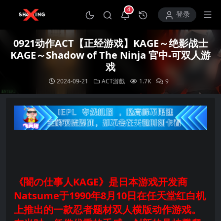
4
打开通知中心
登录
0921动作ACT【正经游戏】KAGE～绝影战士
KAGE～Shadow of The Ninja 官中-可双人游
戏
2024-09-21
ACT游戲
1.7K
9
《闇の仕事人KAGE》是日本游戏开发商
Natsume于1990年8月10日在任天堂红白机
上推出的一款忍者题材双人横版动作游戏。