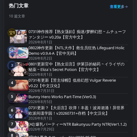
热门文章
查看更多
10 篇文章
0731神作推荐【熟女荡妇】痴迷/梦醉幻想 ~ ムチューフ
1
第1名
ァンタジー v0.20a【官方中文】
2026年8月1日
0802神作更新【NTL大作】救生员狂热 Lifeguard Holic
2
第2名
Demo v0.9.4-A【官中无码】
2026年8月2日
0801更新官中【熟女后宫】伊莱莎的秘药 ~ イライザの
3
第3名
秘薬 ~ Eliza`s Secret Potion【官方中文】
2026年8月1日
0731有更新【苦主绿帽】低俗幻想 Vulgar Reverie
4
第4名
v0.22【中文汉化】
2026年7月31日
Bunny Hero Works Part-Time (Ver0.3)
5
第5名
2026年8月5日
0731更新？【大后宫】吹弹！丰盈！波涛汹涌！异世界
6
第6名
欧派间谍学园！v20260731+存档【中文汉化】
2026年8月1日
[AI] 爆乳パーティーNTR Bakunyuu Party NTR(Ver1.1.2)
7
第7名
2026年7月29日
8
第8名