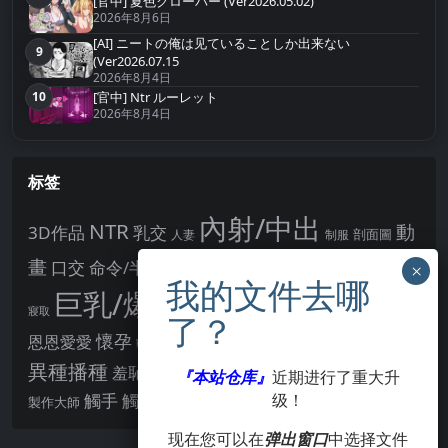
[官中] 夏色クローバー (Ver2026.05.02)
2026年8月6日
[AI] ニートの俺は见ていることしか出来ない
9
第9名
(Ver2026.07.15
2026年8月4日
10
[官中] Ntr ルーレット
第10名
2026年8月4日
标签
內射/中出
NTR
動
3D作品
乳交
剖面圖
人妻
制服
女主角
畫
口交
命令/半推半就
多P
姊姊正太
學校/校園
巨乳/爆乳
幻想
強制播種
強制你播種
寢取
後宮
男主角
懷孕
恩恩愛愛
男性受
教育
拘束
暗示
沉淪快樂
戰鬥H
胸部/奶子
異種播種
羞辱
羞恥/恥辱
肛交
處女
『本站仓库』
近期进行了重大升
著衣
點陣圖
觸手
觸摸
级！
酪梨
製作大師
露出
阿黑顏
賣春/援交
輪流播種
现在您可以在
弹出窗口
中选择文件