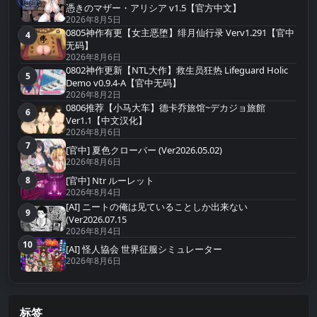
第3名
憑きのマザー・アリシア v1.5【官方中文】
2026年8月5日
0805神作有更【女主恶堕】绯月仙行录 Verv1.291【官中
4
第4名
无码】
2026年8月6日
0802神作更新【NTL大作】救生员狂热 Lifeguard Holic
5
第5名
Demo v0.9.4-A【官中无码】
2026年8月2日
0806推荐【小马大车】德卡乔旅馆~デカジョ旅館
6
第6名
Ver1.1【中文汉化】
2026年8月6日
7
第7名
[官中] 夏色クローバー (Ver2026.05.02)
2026年8月6日
8
[官中] Ntr ルーレット
第8名
2026年8月4日
[AI] ニートの俺は见ていることしか出来ない
9
第9名
(Ver2026.07.15
2026年8月4日
10
第10名
[AI] 怪人協会 世界征服シミュレーター
2026年8月6日
标签