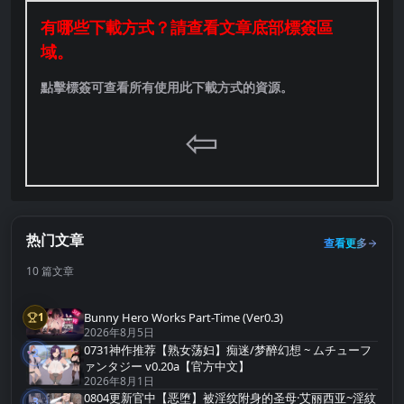
有哪些下載方式？請查看文章底部標簽區
域。
點擊標簽可查看所有使用此下載方式的資源。
⇦
热门文章
查看更多
10 篇文章
Bunny Hero Works Part-Time (Ver0.3)
1
第1名
2026年8月5日
0731神作推荐【熟女荡妇】痴迷/梦醉幻想 ~ ムチューフ
2
第2名
ァンタジー v0.20a【官方中文】
2026年8月1日
0804更新官中【恶堕】被淫纹附身的圣母·艾丽西亚~淫紋
3