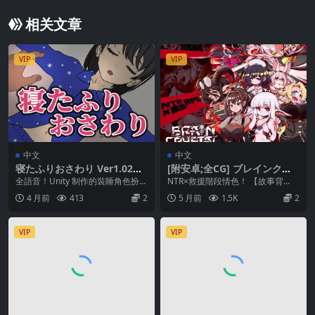
相关文章
VIP
VIP
中文
中文
寝たふりおさわり Ver1.02
[附安卓;全CG] ブレインクリ
[官方簡中]
スタル BRAINCRYSTAL Ver
全語音！Unity 制作的裝睡角色扮演
NTR×救援階段情色！ 【故事背
1.6 [簡中]
觸摸模擬遊戲 只用鼠標點擊，就能
景】 魔物國度“帝國”與人類之間的
4 月前
413
2
5 月前
1.5K
2
在雙方同意...
戰爭剛剛結束，...
VIP
VIP