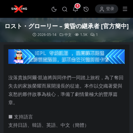
4
打开通知中心
登录
ロスト・グローリー – 黄昏の継承者 [官方簡中]
2026-05-14
中文
1.5K
1
沒落貴族阿爾·凱迪將與同伴們一同踏上旅程，為了奪回
失去的家族榮耀而展開漫長的征途。本作以交織著愛與
哀愁的夥伴故事為核心，準備了劇情量極大的豐厚篇
章。
■ 支持語言
支持日語、韓語、英語、中文（簡體）