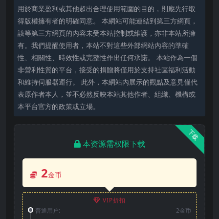
用於商業盈利或其他超出合理使用範圍的目的，則應先行取
得版權擁有者的明確同意。 本網站可能連結到第三方網頁，
該等第三方網頁的內容未受本站控制或維護，亦非本站所擁
有。我們提醒使用者，本站不對這些外部網站內容的準確
性、相關性、時效性或完整性作出任何承諾。 本站作為一個
非營利性質的平台，接受的捐贈將僅用於支持社區福利活動
和維持伺服器運行。 此外，本網站內展示的觀點及意見僅代
表原作者本人，並不必然反映本站其他作者、組織、機構或
本平台官方的政策或立場。
下载
本资源需权限下载
2
金币
VIP折扣
普通用户:
2金币