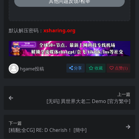
其他问题反馈/检举
默认解压密码：
xsharing.org
hgame投稿
分享
收藏
点赞(
1
)
上一篇
[无码] 異世界大老二 Demo [官方繁中]
下一篇
[精翻;全CG] RE: D Cherish！ [簡中]