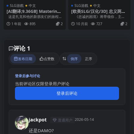
SLG游戲
中文
SLG游戲
中文
[AI翻译;9.36GB] Mastering t
[欧美SLG/汉化/3D] 忠义两难
he Pink Box [v0.09]
全 Dilemma of Devotion [C
这是扎克和他的新朋友们的旅程。
《忠诚的困境》将带领你，主
h.4 Ep.1]
在经历了一些个人损失之后 扎克慢
角，踏上一段旅程。 在外人...
1 年前
895
2
10 月前
727
2
慢遇到了一些...
评论 1
发布日期
点赞数
倒序
正序
登录后参与讨论
当前评论区仅限登录用户评论
登录后评论
jackpot
2026-05-14
普通用户
J
还是DAMO?