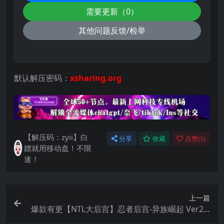
需要更新（0）
其他问题反馈/检举
默认解压密码：
xsharing.org
【解压码：zyii】白
分享
收藏
点赞(
3
)
嫖就用移动盘！不限
速！
上一篇
爆款有更【NTL大后宫】忍者后宫-异族崛起 Ver2.3
3A ACT 3【AI加载汉化】