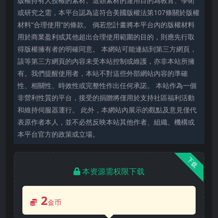
版權持有人授權的素材。這類素材的運用目的為教育、學術
或研究之需，本平台認為這符合美國版權法第107條關於版權
材料“合理使用”的條款。 倘若您計畫將本平台內的版權材料
用於商業盈利或其他超出合理使用範圍的目的，則應先行取
得版權擁有者的明確同意。 本網站可能連結到第三方網頁，
該等第三方網頁的內容未受本站控制或維護，亦非本站所擁
有。我們提醒使用者，本站不對這些外部網站內容的準確
性、相關性、時效性或完整性作出任何承諾。 本站作為一個
非營利性質的平台，接受的捐贈將僅用於支持社區福利活動
和維持伺服器運行。 此外，本網站內展示的觀點及意見僅代
表原作者本人，並不必然反映本站其他作者、組織、機構或
本平台官方的政策或立場。
下载
本资源需权限下载
2
金币