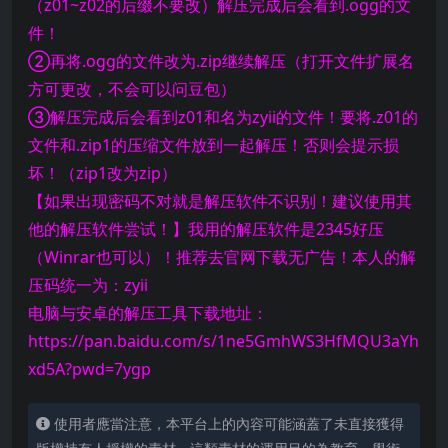
（z01~z02的后缀不要改）解压完成后会看到.ogg的文
件！
②再将.ogg的文件改为.zip继续解压（打开文件扩展名
方可更改，不会可以问豆包）
③解压完成后会看到z01和名为zyii的文件！要将.z01的
文件和.zip1的压缩文件放到一起解压！否则会提示损
坏！（zip1改为zip）
【如果出现密码不对就是解压软件不识别！建议使用其
他的解压软件尝试！】我用的解压软件是2345好压
（Winrar也可以）！推荐去官网下载无广告！本人的解
压码统一为：zyii
电脑与安卓的解压工具下载地址：
https://pan.baidu.com/s/1ne5GmhWS3HfMQU3aYh
xd5A?pwd=7ygp
使用者應當注意，本平台上的內容可能涵蓋了未直接獲得