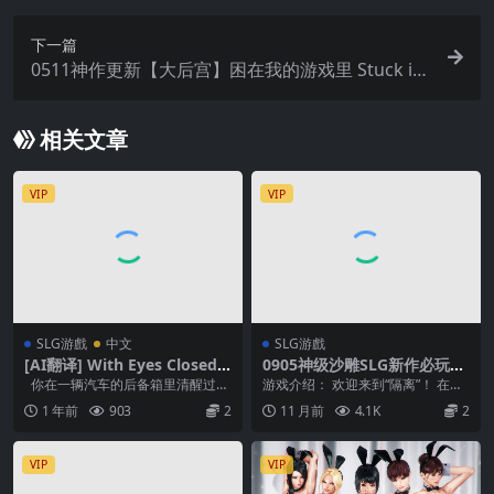
下一篇
0511神作更新【大后宫】困在我的游戏里 Stuck in
My Game Ver0.10.0【中文汉化】
相关文章
VIP
VIP
SLG游戲
中文
SLG游戲
[AI翻译] With Eyes Closed
0905神级沙雕SLG新作必玩
[Season 2 – Ch. 6 Standard
【熟女后宫】性欲隔离 Quara
你在一辆汽车的后备箱里清醒过
游戏介绍： 欢迎来到“隔离”！ 在这
Edition]
ntine Libido Ver0.04 【中文
来。 你不记得自己是谁，也不记得
里，您是一位失业的移民，准备在
1 年前
903
2
11 月前
4.1K
2
汉化】
自己是怎么来到这...
他被封锁的公寓...
VIP
VIP