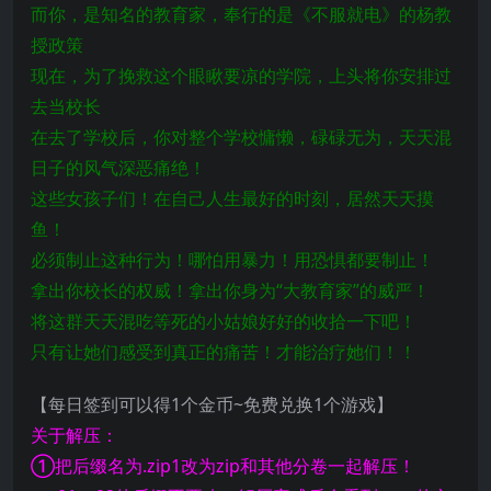
而你，是知名的教育家，奉行的是《不服就电》的杨教
授政策
现在，为了挽救这个眼瞅要凉的学院，上头将你安排过
去当校长
在去了学校后，你对整个学校慵懒，碌碌无为，天天混
日子的风气深恶痛绝！
这些女孩子们！在自己人生最好的时刻，居然天天摸
鱼！
必须制止这种行为！哪怕用暴力！用恐惧都要制止！
拿出你校长的权威！拿出你身为“大教育家”的威严！
将这群天天混吃等死的小姑娘好好的收拾一下吧！
只有让她们感受到真正的痛苦！才能治疗她们！！
【每日签到可以得1个金币~免费兑换1个游戏】
关于解压：
①把后缀名为.zip1改为zip和其他分卷一起解压！