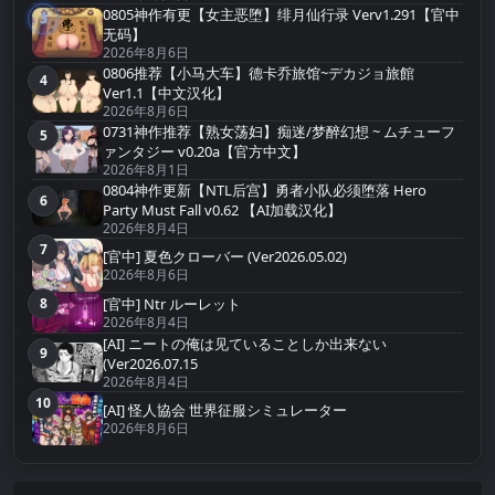
0805神作有更【女主恶堕】绯月仙行录 Verv1.291【官中
3
第3名
无码】
2026年8月6日
0806推荐【小马大车】德卡乔旅馆~デカジョ旅館
4
第4名
Ver1.1【中文汉化】
2026年8月6日
0731神作推荐【熟女荡妇】痴迷/梦醉幻想 ~ ムチューフ
5
第5名
ァンタジー v0.20a【官方中文】
2026年8月1日
0804神作更新【NTL后宫】勇者小队必须堕落 Hero
6
第6名
Party Must Fall v0.62 【AI加载汉化】
2026年8月4日
7
第7名
[官中] 夏色クローバー (Ver2026.05.02)
2026年8月6日
8
[官中] Ntr ルーレット
第8名
2026年8月4日
[AI] ニートの俺は见ていることしか出来ない
9
第9名
(Ver2026.07.15
2026年8月4日
10
第10名
[AI] 怪人協会 世界征服シミュレーター
2026年8月6日