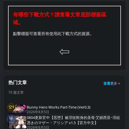
有哪些下載方式？請查看文章底部標簽區
域。
點擊標簽可查看所有使用此下載方式的資源。
⇦
热门文章
查看更多
10 篇文章
Bunny Hero Works Part-Time (Ver0.3)
1
第1名
2026年8月5日
0804更新官中【恶堕】被淫纹附身的圣母·艾丽西亚~淫紋
2
第2名
憑きのマザー・アリシア v1.5【官方中文】
2026年8月5日