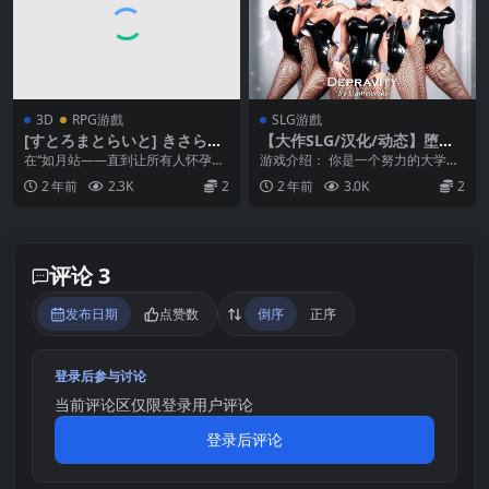
3D
RPG游戲
SLG游戲
[すとろまとらいと] きさらぎ
【大作SLG/汉化/动态】堕落
駅～全員孕ますまで帰れませ
Depravity Ver0.62B【安卓jo
在“如月站——直到让所有人怀孕才
游戏介绍： 你是一个努力的大学
ん～
i+PC】最新汉化版+全CG
能回家”的世界 概要 因故服了三个
生，在炒比特币失败以后，你失去
2 年前
2.3K
2
2 年前
3.0K
2
月刑期的山田港...
了所有的钱，并且非常...
评论 3
发布日期
点赞数
倒序
正序
登录后参与讨论
当前评论区仅限登录用户评论
登录后评论