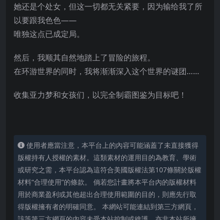
她还是个处女，但这一切都无关紧要，因为输给我了所
以要跟我色色——
唯独这点已成定局。
然后，我顺其自然地踏上了冒险的旅程。
在环游世界的同时，我将渐渐深入这个世界的谜团……
收集亚力梦和女孩们，以完全制霸图鉴为目标吧！
使用者應當注意，本平台上的內容可能涵蓋了未直接獲得
版權持有人授權的素材。這類素材的運用目的為教育、學術
或研究之需，本平台認為這符合美國版權法第107條關於版權
材料“合理使用”的條款。 倘若您計畫將本平台內的版權材料
用於商業盈利或其他超出合理使用範圍的目的，則應先行取
得版權擁有者的明確同意。 本網站可能連結到第三方網頁，
該等第三方網頁的內容未受本站控制或維護，亦非本站所擁