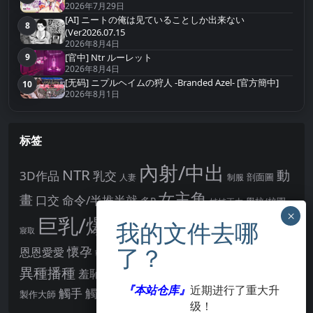
2026年7月29日
[AI] ニートの俺は见ていることしか出来ない
8
第8名
(Ver2026.07.15
2026年8月4日
9
[官中] Ntr ルーレット
第9名
2026年8月4日
[无码] ニプルヘイムの狩人 -Branded Azel- [官方簡中]
10
第10名
2026年8月1日
标签
內射/中出
NTR
動
3D作品
乳交
剖面圖
人妻
制服
女主角
畫
口交
命令/半推半就
多P
姊姊正太
學校/校園
巨乳/爆乳
幻想
強制播種
強制你播種
寢取
後宮
男主角
懷孕
恩恩愛愛
男性受
教育
拘束
暗示
沉淪快樂
戰鬥H
胸部/奶子
異種播種
羞辱
羞恥/恥辱
肛交
處女
著衣
『本站仓库』
近期进行了重大升
點陣圖
觸手
觸摸
酪梨
製作大師
露出
阿黑顏
賣春/援交
輪流播種
级！