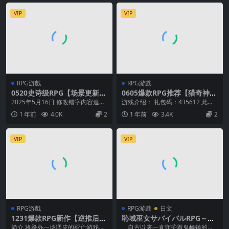
VIP
VIP
RPG游戲
RPG游戲
0520史诗级RPG【场景更新】
0605爆款RPG推荐【猎奇神
妈妈们的命运 ママさんず オ
作】胸大无脑的巫术之歌 Ball
2025年5月16日 修改错字内容追加
游戏介绍： 礼包码：435612 此游
ブ デスティニー Ver1.20【AI
ad of Outstanding Bimbo S
其他 v1.20 基本插画2幅和3个场景
戏相当重口，请勿饭后游玩 人分两
1 年前
4.0K
2
1 年前
3.4K
2
加载汉化】
orcery Ver0.12【中文汉化】
已...
种：一种是...
VIP
VIP
RPG游戲
RPG游戲
日文
1231爆款RPG新作【逆推后
恥域巫女サバイバルRPG～も
宫】印岚花~淫魔VS天使VS正
りりん神社の巫女日和～
简介 将举办一场调皮的死亡游戏！
自古以来一直守护着鬼崎镇的小