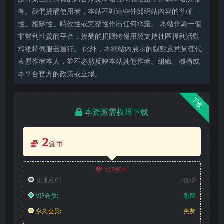
有。我們提醒使用者，本站不對這些外部網站內容的準確
性、相關性、時效性或完整性作出任何承諾。 本站作為一個
非營利性質的平台，接受的捐贈將僅用於支持社區福利活動
和維持伺服器運行。 此外，本網站內展示的觀點及意見僅代
表原作者本人，並不必然反映本站其他作者、組織、機構或
本平台官方的政策或立場。
下载
本资源需权限下载
2
金币
VIP折扣
普通用户:
2金币
VIP会员:
免费
永久会员:
免费