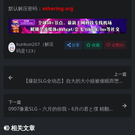
默认解压密码：
xsharing.org
kunkun207（解压
分享
收藏
点赞(
8
)
码是123）
上一篇
【爆款SLG全动态】自大的大小姐被催眠而堕落~
【安卓joi+PC】生意気お嬢様は催○で堕ちる ～学
園おさわりシミュレーター～
下一篇
0907像素SLG – 六月的你我 – 6月の君と僕 精翻汉
化+全回想解锁
相关文章