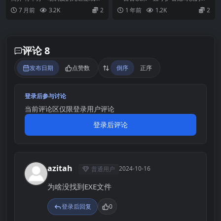
太~ インランカンパ～淫魔VS
性死亡游戏开始！ 在这个无法逃脱
神社… 森林...
7 月前
3.2K
2
1 年前
1.2K
2
天使VSショタ【AI加载汉化】
的岛上，翔太不...
评论 8
发布日期
点赞数
倒序
正序
登录后参与讨论
当前评论区仅限登录用户评论
登录后评论
azitah
2024-10-16
普通用户
A
为啥没找到EXE文件
登录后回复
0