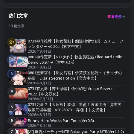
热门文章
查看更多
10 篇文章
0731神作推荐【熟女荡妇】痴迷/梦醉幻想 ~ ムチューフ
1
第1名
ァンタジー v0.20a【官方中文】
2026年8月1日
0802神作更新【NTL大作】救生员狂热 Lifeguard Holic
2
第2名
Demo v0.9.4-A【官中无码】
2026年8月2日
0801更新官中【熟女后宫】伊莱莎的秘药 ~ イライザの
3
第3名
秘薬 ~ Eliza`s Secret Potion【官方中文】
2026年8月1日
0731有更新【苦主绿帽】低俗幻想 Vulgar Reverie
4
第4名
v0.22【中文汉化】
2026年7月31日
0731更新？【大后宫】吹弹！丰盈！波涛汹涌！异世界
5
第5名
欧派间谍学园！v20260731+存档【中文汉化】
2026年8月1日
Bunny Hero Works Part-Time (Ver0.3)
6
第6名
2026年8月5日
[AI] 爆乳パーティーNTR Bakunyuu Party NTR(Ver1.1.2)
7
第7名