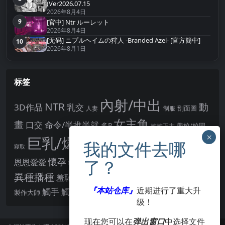
第8名
(Ver2026.07.15
2026年8月4日
9
[官中] Ntr ルーレット
第9名
2026年8月4日
[无码] ニプルヘイムの狩人 -Branded Azel- [官方簡中]
10
第10名
2026年8月1日
标签
內射/中出
NTR
動
3D作品
乳交
剖面圖
人妻
制服
女主角
畫
口交
命令/半推半就
多P
姊姊正太
學校/校園
巨乳/爆乳
幻想
強制播種
強制你播種
寢取
後宮
男主角
懷孕
恩恩愛愛
男性受
教育
拘束
暗示
沉淪快樂
戰鬥H
胸部/奶子
異種播種
羞辱
羞恥/恥辱
肛交
處女
著衣
『本站仓库』
近期进行了重大升
點陣圖
觸手
觸摸
酪梨
製作大師
露出
阿黑顏
賣春/援交
輪流播種
级！
现在您可以在
弹出窗口
中选择文件