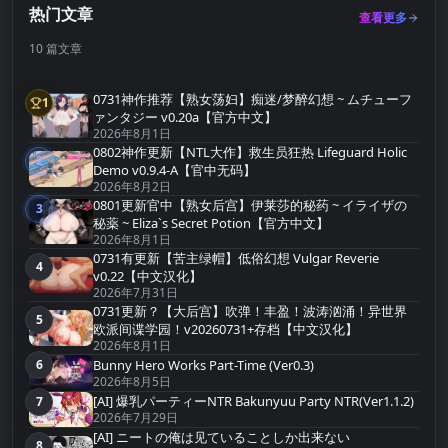
热门文章
查看更多
10 篇文章
0731神作推荐【熟女荡妇】痴迷/梦醉幻想 ~ ムチューフ
1
第1名
ァンタジー v0.20a【官方中文】
2026年8月1日
0802神作更新【NTL大作】救生员狂热 Lifeguard Holic
2
第2名
Demo v0.9.4-A【官中无码】
2026年8月2日
0801更新官中【熟女后宫】伊莱莎的秘药 ~ イライザの
3
第3名
秘薬 ~ Eliza`s Secret Potion【官方中文】
2026年8月1日
0731有更新【苦主绿帽】低俗幻想 Vulgar Reverie
4
第4名
v0.22【中文汉化】
2026年7月31日
0731更新？【大后宫】吹弹！丰盈！波涛汹涌！异世界
5
第5名
欧派间谍学园！v20260731+存档【中文汉化】
2026年8月1日
Bunny Hero Works Part-Time (Ver0.3)
6
第6名
2026年8月5日
[AI] 爆乳パーティーNTR Bakunyuu Party NTR(Ver1.1.2)
7
第7名
2026年7月29日
[AI] ニートの俺は见ていることしか出来ない
8