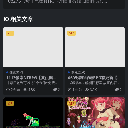
0827S【母子恶堕NTR】-此瞳非彼瞳…瞳的病态快
乐 Hitomi’s Sick Pleasure v0.63.0
相关文章
VIP
VIP
像素游戏
像素游戏
1113像素NTRPG【复仇爽
0605爆款绿帽RPG有更新【色
文】末日之下~背叛的代价！
到极致是像素】莉娜的试验~R
【每日签到可以得1个金币~免费兑
1.06版本，解锁回想室 故事内容 诚
アゾット 官中
iNaTest Ver1.06 【官方中
换1个游戏】 ①把后缀名为.zipP改
浩二和女儿莉娜参加了一个实验，
2 年前
4.3K
2
1 年前
3.5K
2
文】
为zip和...
在一座巨大...
VIP
VIP