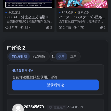
像素游戏
ACT游戲
像素游戏
0608ACT 骑士公主艾瑞斯 Kni
バースト♀バスターズ -堕ちる
ght Princess Eris
魔女と寝取りの魔物-
白嫖推荐用UC！在线解压导致的
為了拯救倒下的少年，魔法師勇往
失效不补！【补得话有偿！】 将.z
直前地走向地下城。然而，等待她
2 年前
2.8K
2
2 年前
1.7K
2
i...
的卻是一群渴望雌性的...
评论 2
发布日期
点赞数
倒序
正序
登录后参与讨论
当前评论区仅限登录用户评论
登录后评论
203645679
2024-08-29
普通用户
2