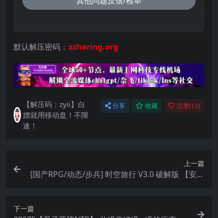
其他问题反馈/检举
默认解压密码：
xsharing.org
【解压码：zyii】白
分享
收藏
点赞(
13
)
嫖就用移动盘！不限
速！
上一篇
[国产RPG/动态/步兵] 时空旅行 V3.0 破解版 【安卓
直装】
下一篇