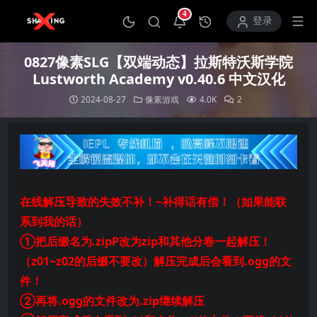
4
打开通知中心
登录
0827像素SLG【双端动态】拉斯特沃斯学院
Lustworth Academy v0.40.6 中文汉化
2024-08-27
像素游戏
4.0K
2
在线解压导致的失效不补！~补得话有偿！（如果能联
系到我的话）
①把后缀名为.zipP改为zip和其他分卷一起解压！
（z01~z02的后缀不要改）解压完成后会看到.ogg的文
件！
②再将.ogg的文件改为.zip继续解压