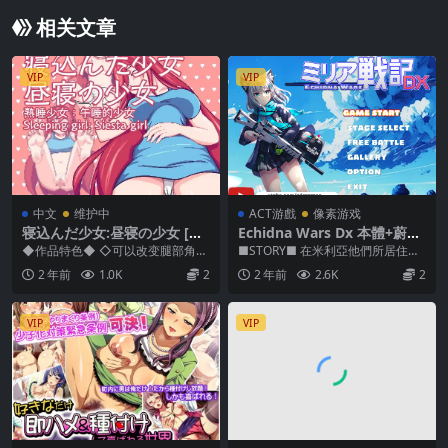
相关文章
VIP
VIP
中文
维护中
ACT游戲
像素游戏
寝込んだ少女:昼寝の少女 [官
Echidna Wars Dx 本體+蔚藍
方簡中]
檔案白子MOD
◆作品特色◆ ◇可以改变腿部角度
■STORY■ 在米利亞他們所居住的
◇更换不同的发型和肤色 ◇受孕后
當地都市·凌儒澤 原本和平的街道
2 年前
1.0K
2
2 年前
2.6K
2
变成怀孕体型 ...
上，突然收到...
VIP
VIP