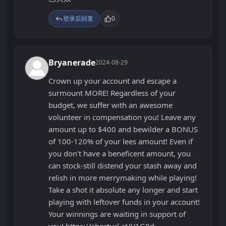
登录后回复
0
Bryanerade
2024-08-29
B
Crown up your account and escape a
surmount MORE! Regardless of your
budget, we suffer with an awesome
volunteer in compensation you! Leave any
amount up to $400 and bewilder a BONUS
of 100-120% of your lees amount! Even if
you don't have a beneficent amount, you
can stock-still distend your stash away and
relish in more merrymaking while playing!
Take a shot it absolute any longer and start
playing with leftover funds in your account!
Your winnings are waiting in support of
you! https://shorturl.at/V1G8d