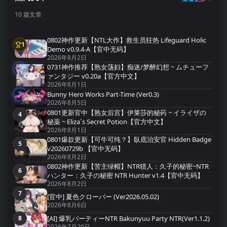
10 篇文章
0802神作更新【NTL大作】救生员狂热 Lifeguard Holic
1
第1名
Demo v0.9.4-A【官中无码】
2026年8月2日
0731神作推荐【熟女荡妇】痴迷/梦醉幻想 ~ ムチューフ
2
第2名
ァンタジー v0.20a【官方中文】
2026年8月1日
Bunny Hero Works Part-Time (Ver0.3)
3
第3名
2026年8月5日
0801更新官中【熟女后宫】伊莱莎的秘药 ~ イライザの
4
第4名
秘薬 ~ Eliza`s Secret Potion【官方中文】
2026年8月1日
0801爆款更新【可牛可纯？】臥底治安官 Hidden Badge
5
第5名
v20260729b 【官中无码】
2026年8月2日
0802神作更新【苦主绿帽】NTR猎人：久子的秘密~NTR
6
第6名
ハンター：久子の秘密 NTR Hunter v1.4【官中无码】
2026年8月2日
7
第7名
[官中] 夏色クローバー (Ver2026.05.02)
2026年8月6日
[AI] 爆乳パーティーNTR Bakunyuu Party NTR(Ver1.1.2)
8
第8名
2026年7月29日