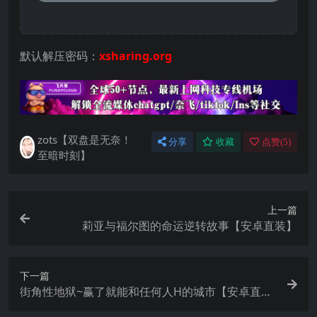
默认解压密码：
xsharing.org
zots【双盘是无奈！
分享
收藏
点赞(
5
)
至暗时刻】
上一篇
莉亚与福尔图的命运逆转故事【安卓直装】
下一篇
街角性地狱~赢了就能和任何人H的城市【安卓直
装】