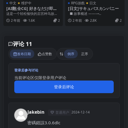
中文
维护中
RPG游戲
日文
[AI翻;全CG] 好きなだけ即ハ
[日文]サキュバスカンパニー
メ&種付けして喜ばれる世界
这是一个轻松愉快的后宫种马故
■ 故事概述 ———̵...
[簡中]
事。 在某个地方，有一个不知道为
2 年前
1.6K
2
2 年前
2.8K
2
什么只出生女性的小镇...
评论 11
发布日期
点赞数
倒序
正序
登录后参与讨论
当前评论区仅限登录用户评论
登录后评论
Jakebin
2024-12-14
普通用户
J
密碼錯誤3.0.6dlc