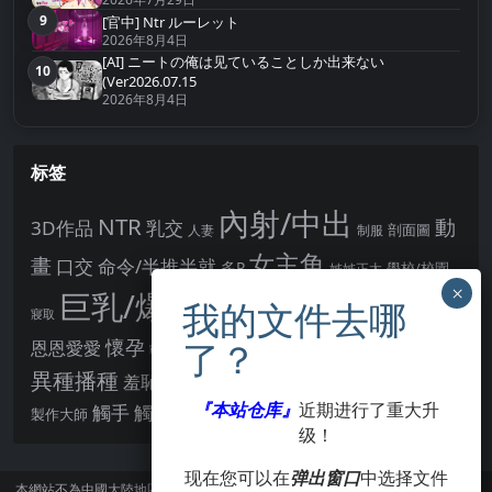
9
[官中] Ntr ルーレット
第9名
2026年8月4日
[AI] ニートの俺は见ていることしか出来ない
10
第10名
(Ver2026.07.15
2026年8月4日
标签
內射/中出
NTR
動
3D作品
乳交
剖面圖
人妻
制服
女主角
畫
口交
命令/半推半就
多P
姊姊正太
學校/校園
巨乳/爆乳
幻想
強制播種
強制你播種
寢取
後宮
男主角
懷孕
恩恩愛愛
男性受
教育
拘束
暗示
沉淪快樂
戰鬥H
胸部/奶子
異種播種
羞辱
羞恥/恥辱
肛交
處女
著衣
『本站仓库』
近期进行了重大升
點陣圖
觸手
觸摸
酪梨
製作大師
露出
阿黑顏
賣春/援交
輪流播種
级！
现在您可以在
弹出窗口
中选择文件
本網站不為中國大陸地區的用戶提供服務。
訪問本網站請遵守當地法律。訪問本