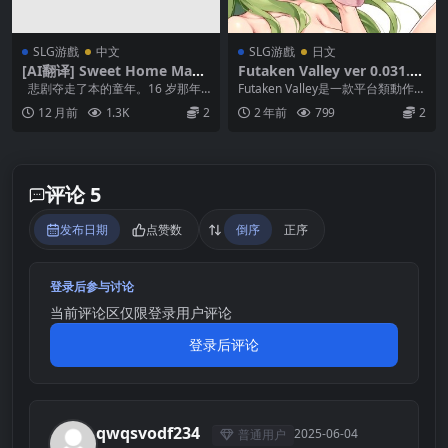
SLG游戲
中文
SLG游戲
日文
[AI翻译] Sweet Home Magi
Futaken Valley ver 0.031.60
c [v0.1a]
無碼 PC+Android
悲剧夺走了本的童年。16 岁那年
Futaken Valley是一款平台類動作遊
的一场空难使他被推定死亡，但他
戲。 Nene 是一個喜歡蘑菇的f...
12 月前
1.3K
2
2 年前
799
2
活了下来，流落...
评论 5
发布日期
点赞数
倒序
正序
登录后参与讨论
当前评论区仅限登录用户评论
登录后评论
qwqsvodf234
2025-06-04
普通用户
Q