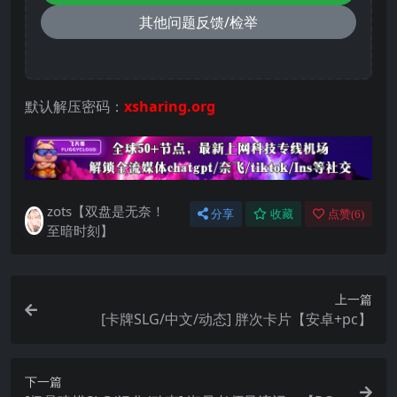
其他问题反馈/检举
默认解压密码：
xsharing.org
zots【双盘是无奈！
分享
收藏
点赞(
6
)
至暗时刻】
上一篇
[卡牌SLG/中文/动态] 胖次卡片【安卓+pc】
下一篇