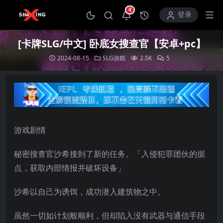
4
打开通知中心
登录
[卡牌SLG/中文] 卧底女搜查官【安卓+pc】
2024-08-15
SLG游戲
2.5K
5
游戏剧情
秘密搜查官沙希接到了新的任务。「入侵犯罪团伙的据
点，获取内部情报并破坏设备」
沙希以自己为诱饵，成功潜入建筑物之中。
虽然一切如计划般顺利，但却陷入没有武器与通信手段