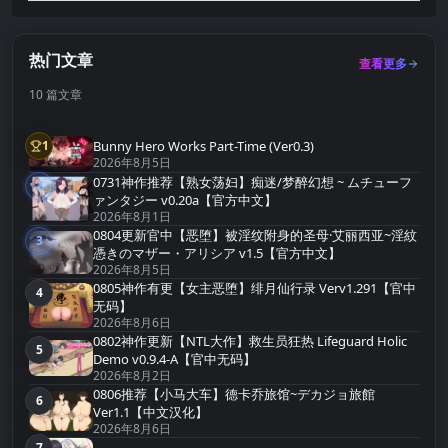
热门文章
查看更多
10 篇文章
Bunny Hero Works Part-Time (Ver0.3)
1
第1名
2026年8月5日
0731神作推荐【熟女荡妇】痴迷/梦醉幻想 ~ ムチューフ
2
第2名
ァンタジー v0.20a【官方中文】
2026年8月1日
0804更新官中【恶堕】被淫纹附身的圣母·艾丽西亚~淫紋
3
第3名
憑きのマザー・アリシア v1.5【官方中文】
2026年8月5日
0805神作有更【女主恶堕】绯月仙行录 Verv1.291【官中
4
第4名
无码】
2026年8月6日
0802神作更新【NTL大作】救生员狂热 Lifeguard Holic
5
第5名
Demo v0.9.4-A【官中无码】
2026年8月2日
0806推荐【小马大车】德卡乔旅馆~デカジョ旅館
6
第6名
Ver1.1【中文汉化】
2026年8月6日
7