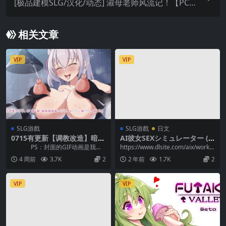
[极品建模SLG/汉化/动态] 淑母老师风流记！【PC
+安卓】
相关文章
VIP
VIP
SLG游戲
SLG游戲
日文
0715有更新【调教改造】暗夜
AI彼女SEXシミュレーター (V
行动:圣核战姫 DX ~ オペレー
er1.1)
PS：封面的GIF动画是我从
https://www.dlsite.com/aix/work/
ションダークサイド：聖核戰
DL上面拔下来做的！我不确...
=/produc...
4 周前
3.7K
2
2 年前
1.7K
2
姫壞滅作戰 DX v2.7 +存档
【官中无码】
VIP
VIP