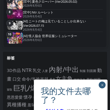
第7名
[官中] 夏色クローバー (Ver2026.05.02)
2026年8月6日
8
[官中] Ntr ルーレット
第8名
2026年8月4日
[AI] ニートの俺は见ていることしか出来ない
9
第9名
(Ver2026.07.15
2026年8月4日
10
第10名
[AI] 怪人協会 世界征服シミュレーター
2026年8月6日
标签
內射/中出
NTR
動
3D作品
乳交
剖面圖
人妻
制服
女主角
畫
口交
命令/半推半就
多P
姊姊正太
學校/校園
巨乳/爆乳
幻想
強制播種
強制你播種
寢取
後宮
男主角
懷孕
恩恩愛愛
男性受
教育
拘束
暗示
沉淪快樂
戰鬥H
胸部/奶子
異種播種
羞辱
羞恥/恥辱
肛交
處女
著衣