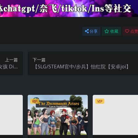
分享
收藏
点赞
上一篇
下一篇
孩 Dirt
【SLG/STEAM官中/步兵】怡红院【安卓joi】
s【安卓直装】
VIP
VIP