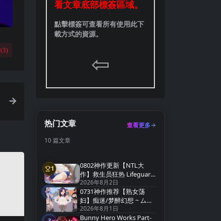
看文章底部標簽區域。
點擊標簽可查看所有使用此下
載方式的資源。
(
3
)
⇦
热门文章
查看更多
10 篇文章
0802神作更新【NTL大
1
第1名
作】救生员狂热 Lifeguard
2026年8月2日
Holic Demo v0.9.4-A【官
0731神作推荐【熟女荡
中无码】
2
第2名
妇】痴迷/梦醉幻想 ~ ムチ
2026年8月1日
ューファンタジー
Bunny Hero Works Part-
v0.20a【官方中文】
3