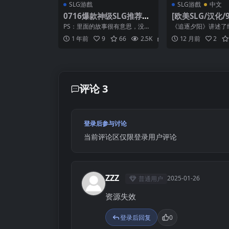
SLG游戲
SLG游戲
中文
0716爆款神级SLG推荐
[欧美SLG/汉化/9.
【淑女后宫】 芝诺选集~
追逐夕阳 Chasin
PS：里面的故事很有意思，没玩
《追逐夕阳》讲述了
赛诺的文集 Zeno\\\’s An
ts [v1.10a]
过的真的可以玩一下！ 变更日志:
建立联系并处理父母
1 年前
9
66
2.5K
2
12 月前
2
v0.5 260...
带来的影响的故事。随着
thology v0.5【中文汉
化】
评论 3
登录后参与讨论
当前评论区仅限登录用户评论
ZZZ
2025-01-26
普通用户
Z
资源失效
登录后回复
0