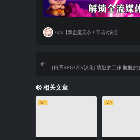
zots【双盘是无奈！至暗时刻】
[日系RPG/2D/汉化] 肮脏的工作 肮脏的女
y Jobs， Dirty Girl
相关文章
VIP
VIP