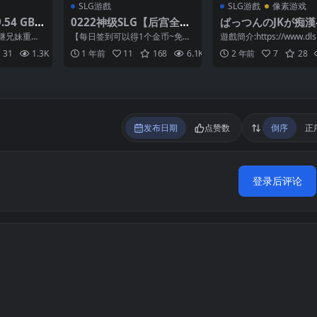
SLG游戲
SLG游戲
像素游戏
54 GB]
0222神级SLG【后宫全镇
ぱっつんのJKが痴漢
g Sunse
桶】死灵法师崛起 The N
翻譯的簡單電車遊戲
继兄妹重新
【每日签到可以得1个金币~免费
遊戲簡介:https://www.dlsi
ecromancer Arises v0.
30MB
意外去世所
兑换1个游戏】 ①把后缀名为.zi
m/maniax/work/...
31
1.3K
2
1 年前
11
168
6.1K
2
2 年前
7
28
故...
p1改为zip和...
06【中文汉化】
发布日期
点赞数
倒序
正
登录后评论