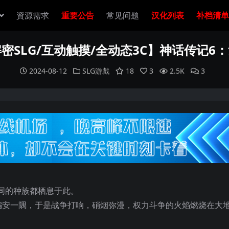
資源需求
重要公告
常见问题
汉化列表
补档清单
密SLG/互动触摸/全动态3C】神话传记6
2024-08-12
SLG游戲
18
3
2.5K
3
同的种族都栖息于此。
偏安一隅，于是战争打响，硝烟弥漫，权力斗争的火焰燃烧在大