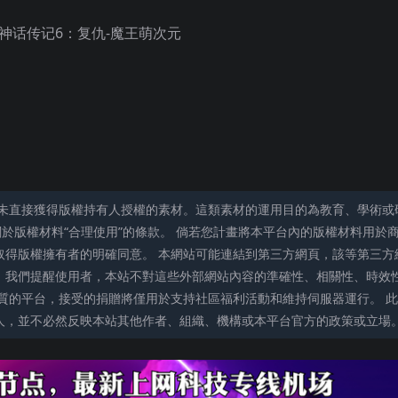
未直接獲得版權持有人授權的素材。這類素材的運用目的為教育、學術或
關於版權材料“合理使用”的條款。 倘若您計畫將本平台內的版權材料用於
取得版權擁有者的明確同意。 本網站可能連結到第三方網頁，該等第三方
。我們提醒使用者，本站不對這些外部網站內容的準確性、相關性、時效
質的平台，接受的捐贈將僅用於支持社區福利活動和維持伺服器運行。 此
人，並不必然反映本站其他作者、組織、機構或本平台官方的政策或立場