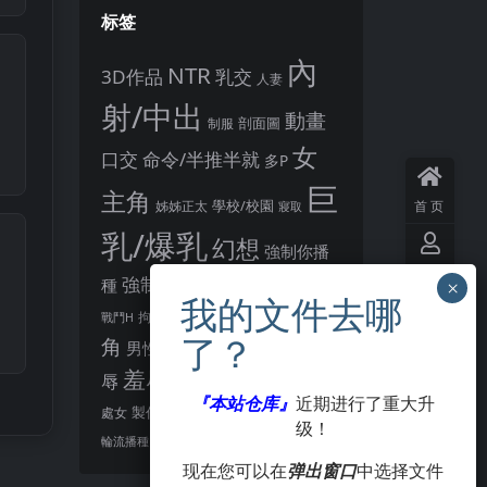
标签
內
NTR
3D作品
乳交
人妻
射/中出
動畫
剖面圖
制服
女
口交
命令/半推半就
多P
巨
主角
首页
姊姊正太
學校/校園
寢取
乳/爆乳
幻想
強制你播
用户
懷孕
強制播種
恩恩愛愛
種
中心
後宮
男主
教育
拘束
暗示
沉淪快樂
戰鬥H
異種播種
角
羞恥/恥
男性受
VIP
会员
胸部/奶子
羞辱
辱
肛交
著衣
『本站仓库』
近期进行了重大升
觸手
觸摸
製作大師
處女
賣春/援交
级！
點陣圖
签到
酪梨
露出
阿黑顏
輪流播種
现在您可以在
弹出窗口
中选择文件