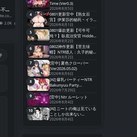
第3名
Time (Ver0.3)
2026年8月5日
-不須
0801更新官中【熟女后
4
 只要
第4名
te.co
宫】伊莱莎的秘药 ~ イラ
2.0K
2
2026年8月1日
イザの秘薬 ~ Eliza`s Secret
0801爆款更新【可牛可
Potion【官方中文】
5
第5名
纯？】臥底治安官 Hidden
2026年8月2日
Badge v20260729b 【官中
0802神作更新【苦主绿
无码】
6
第6名
帽】NTR猎人：久子的秘密
序
2026年8月2日
~NTRハンター：久子の秘
7
密 NTR Hunter v1.4【官中
[官中] 夏色クローバー
第7名
无码】
(Ver2026.05.02)
2026年8月6日
[AI] 爆乳パーティーNTR
8
第8名
Bakunyuu Party
2026年7月29日
NTR(Ver1.1.2)
9
[官中] Ntr ルーレット
第9名
2026年8月4日
[AI] ニートの俺は见ている
10
第10名
ことしか出来ない
2026年8月4日
(Ver2026.07.15