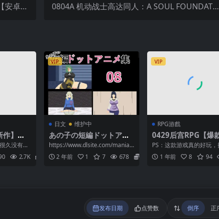
活【安卓直
0804A 机动战士高达同人：A SOUL FOUNDATI
装】
ON 1・2
VIP
VIP
日文
维护中
RPG游戲
新作】欲
あの子の短編ドットアニ
0429后宫RPG【爆
耳少女一起
メ集08
风】新时代剧色情R
经很久没有成
https://www.dlsite.com/maniax/
PS：这款游戏真的好玩，
化版 発情
『MANGEII -令和
了…… 经
work/=/pro...
ネオ時代劇エロRPG 『 MA
90
2.7K
2
2 年前
1
7
678
2
1 年前
8
94
.
I -令和...
耳娘と探
版-』 Ver2.0.2【A
汉化】
发布日期
点赞数
倒序
正