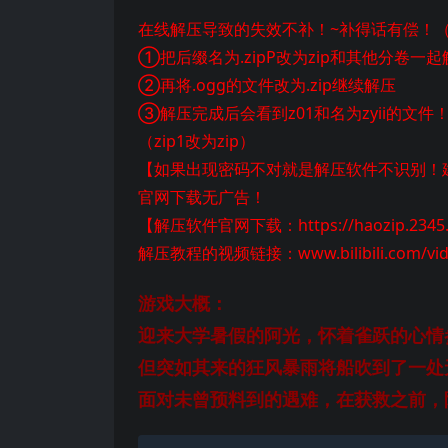
在线解压导致的失效不补！~补得话有偿！
①把后缀名为.zipP改为zip和其他分卷一起
②再将.ogg的文件改为.zip继续解压
③解压完成后会看到z01和名为zyii的文件
（zip1改为zip）
【如果出现密码不对就是解压软件不识别！建
官网下载无广告！
【解压软件官网下载：https://haozip.2345.
解压教程的视频链接：www.bilibili.com/video/B
游戏大概：
迎来大学暑假的阿光，怀着雀跃的心情
但突如其来的狂风暴雨将船吹到了一处
面对未曾预料到的遇难，在获救之前，