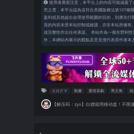
使用者應當注意，本平台上的內容可能涵蓋了
究之需，本平台認為這符合美國版權法第107條
盈利或其他超出合理使用範圍的目的，則應先行
頁的內容未受本站控制或維護，亦非本站所擁有
或完整性作出任何承諾。 本站作為一個非營利性
外，本網站內展示的觀點及意見僅代表原作者本
エロクマ
動畫
愛情喜劇
男主角
純
【解压码：zyii】白嫖就用移动盘！不限