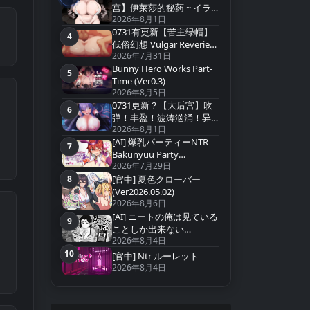
宫】伊莱莎的秘药 ~ イラ
2026年8月1日
イザの秘薬 ~ Eliza`s Secret
0731有更新【苦主绿帽】
Potion【官方中文】
4
第4名
低俗幻想 Vulgar Reverie
2026年7月31日
v0.22【中文汉化】
Bunny Hero Works Part-
5
第5名
Time (Ver0.3)
2026年8月5日
0731更新？【大后宫】吹
6
第6名
弹！丰盈！波涛汹涌！异
2026年8月1日
世界欧派间谍学园！
[AI] 爆乳パーティーNTR
v20260731+存档【中文汉
7
第7名
Bakunyuu Party
化】
2026年7月29日
NTR(Ver1.1.2)
8
[官中] 夏色クローバー
第8名
(Ver2026.05.02)
2026年8月6日
[AI] ニートの俺は见ている
9
第9名
ことしか出来ない
2026年8月4日
(Ver2026.07.15
10
[官中] Ntr ルーレット
第10名
2026年8月4日