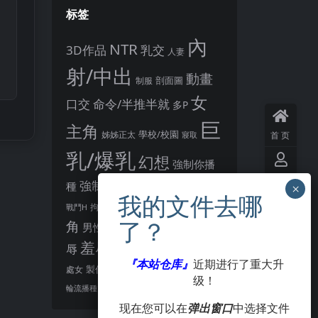
标签
內
NTR
3D作品
乳交
人妻
射/中出
動畫
剖面圖
制服
女
口交
命令/半推半就
多P
巨
主角
姊姊正太
學校/校園
首页
寢取
乳/爆乳
幻想
強制你播
用户
懷孕
強制播種
恩恩愛愛
種
後宮
中心
男主
教育
拘束
暗示
沉淪快樂
戰鬥H
異種播種
角
羞恥/恥
男性受
VIP
会员
胸部/奶子
羞辱
辱
肛交
著衣
『本站仓库』
近期进行了重大升
觸手
觸摸
製作大師
處女
賣春/援交
级！
點陣圖
签到
酪梨
露出
阿黑顏
輪流播種
现在您可以在
弹出窗口
中选择文件