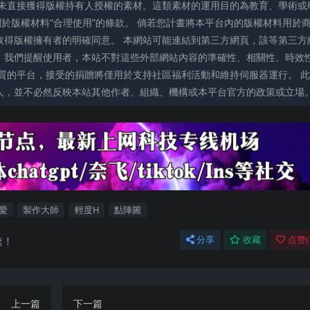
未直接獲得版權持有人授權的素材。這類素材的運用目的為教育、學術或
關於版權材料“合理使用”的條款。 倘若您計畫將本平台內的版權材料用於
取得版權擁有者的明確同意。 本網站可能連結到第三方網頁，該等第三方
。我們提醒使用者，本站不對這些外部網站內容的準確性、相關性、時效
質的平台，接受的捐贈將僅用於支持社區福利活動和維持伺服器運行。 此
人，並不必然反映本站其他作者、組織、機構或本平台官方的政策或立場
愛
製作大師
輕度H
點陣圖
速！
分享
收藏
点赞(
上一篇
下一篇