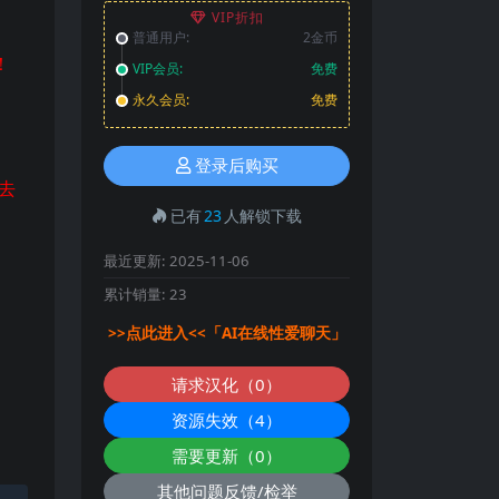
VIP折扣
普通用户:
2金币
！
VIP会员:
免费
永久会员:
免费
登录后购买
去
已有
23
人解锁下载
最近更新:
2025-11-06
累计销量:
23
>>点此进入<<「AI在线性爱聊天」
请求汉化（0）
资源失效（4）
需要更新（0）
其他问题反馈/检举