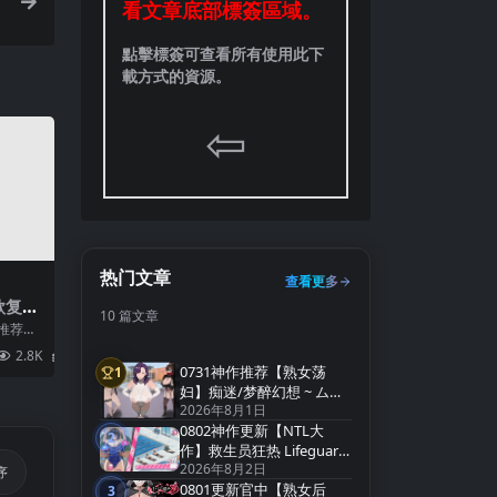
看文章底部標簽區域。
點擊標簽可查看所有使用此下
載方式的資源。
⇦
热门文章
查看更多
款复古
10 篇文章
PG
推荐！
终极
NGEI
2.8K
2
I加载
0731神作推荐【熟女荡
1
第1名
妇】痴迷/梦醉幻想 ~ ムチ
2026年8月1日
ューファンタジー
0802神作更新【NTL大
v0.20a【官方中文】
2
第2名
作】救生员狂热 Lifeguard
2026年8月2日
Holic Demo v0.9.4-A【官
序
0801更新官中【熟女后
中无码】
3
第3名