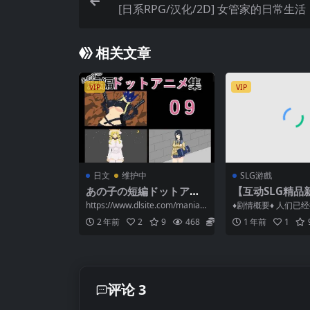
[日系RPG/汉化/2D] 女管家的日常生
相关文章
VIP
VIP
日文
维护中
SLG游戲
あの子の短編ドットアニ
【互动SLG精品
メ集09
望迷宫 ～与猫
https://www.dlsite.com/maniax/
♦剧情概要♦ 人们已
探索生活～AI汉
work/=/pro...
为冒险者并挑战地下城
2 年前
2
9
468
2
1 年前
1
验丰富的冒险伙伴—..
ダンジョン～猫
索ライフ～
评论 3