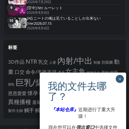
2026年7月29日
9
[官中] Ntr ルーレット
第9名
2026年8月4日
[AI] ニートの俺は见ていることしか出来ない
10
第10名
(Ver2026.07.15
2026年8月4日
标签
內射/中出
NTR
動
3D作品
乳交
剖面圖
人妻
制服
女主角
畫
口交
命令/半推半就
多P
姊姊正太
學校/校園
巨乳/爆乳
幻想
強制播種
強制你播種
寢取
後宮
男主角
懷孕
恩恩愛愛
男性受
教育
拘束
暗示
沉淪快樂
戰鬥H
胸部/奶子
異種播種
羞辱
羞恥/恥辱
肛交
處女
著衣
『本站仓库』
近期进行了重大升
點陣圖
觸手
觸摸
酪梨
製作大師
露出
阿黑顏
賣春/援交
輪流播種
级！
现在您可以在
弹出窗口
中选择文件