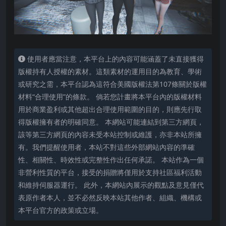
使用者應當注意，本平台上的內容可能涵蓋了未直接獲得
版權持有人授權的素材。這類素材的運用目的為教育、學術
或研究之需，本平台認為這符合美國版權法第107條關於版權
材料“合理使用”的條款。 倘若您計畫將本平台內的版權材料
用於商業盈利或其他超出合理使用範圍的目的，則應先行取
得版權擁有者的明確同意。 本網站可能連結到第三方網頁，
該等第三方網頁的內容未受本站控制或維護，亦非本站所擁
有。我們提醒使用者，本站不對這些外部網站內容的準確
性、相關性、時效性或完整性作出任何承諾。 本站作為一個
非營利性質的平台，接受的捐贈將僅用於支持社區福利活動
和維持伺服器運行。 此外，本網站內展示的觀點及意見僅代
表原作者本人，並不必然反映本站其他作者、組織、機構或
本平台官方的政策或立場。