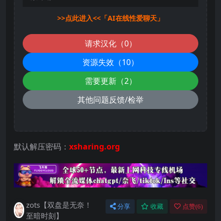
>>点此进入<<「AI在线性爱聊天」
请求汉化（0）
资源失效（10）
需要更新（2）
其他问题反馈/检举
默认解压密码：
xsharing.org
zots【双盘是无奈！
分享
收藏
点赞(
6
)
至暗时刻】