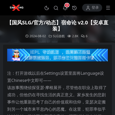
4
打开通知中心
登录
【国风SLG/官方/动态】宿命论 v2.0【安卓直
装】
2024-08-02
SLG游戲
2.8K
6
注：打开游戏以后在Settings设置里面将Language设
置Chinese中文即可——
该故事围绕侦探亚瑟·摩根展开，尽管他在职业上取得了
成功，但他仍在寻找生活的真正意义。家乡发生的悲剧
事件让他重新思考了自己的价值观和信仰，亚瑟决定搬
到另一个城市来平息内心的恶魔。在这里，犯罪率似乎