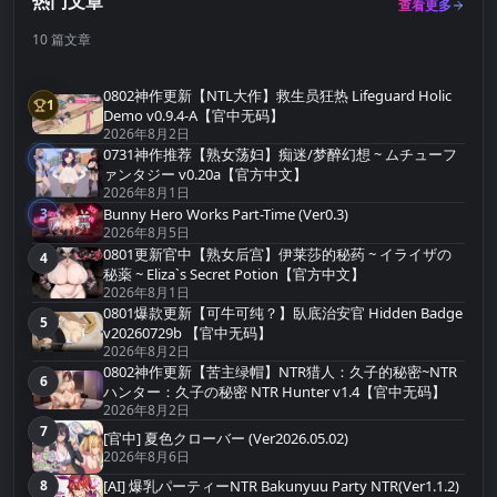
热门文章
查看更多
10 篇文章
0802神作更新【NTL大作】救生员狂热 Lifeguard Holic
1
第1名
Demo v0.9.4-A【官中无码】
2026年8月2日
0731神作推荐【熟女荡妇】痴迷/梦醉幻想 ~ ムチューフ
2
第2名
ァンタジー v0.20a【官方中文】
2026年8月1日
Bunny Hero Works Part-Time (Ver0.3)
3
第3名
2026年8月5日
0801更新官中【熟女后宫】伊莱莎的秘药 ~ イライザの
4
第4名
秘薬 ~ Eliza`s Secret Potion【官方中文】
2026年8月1日
0801爆款更新【可牛可纯？】臥底治安官 Hidden Badge
5
第5名
v20260729b 【官中无码】
2026年8月2日
0802神作更新【苦主绿帽】NTR猎人：久子的秘密~NTR
6
第6名
ハンター：久子の秘密 NTR Hunter v1.4【官中无码】
2026年8月2日
7
第7名
[官中] 夏色クローバー (Ver2026.05.02)
2026年8月6日
[AI] 爆乳パーティーNTR Bakunyuu Party NTR(Ver1.1.2)
8
第8名