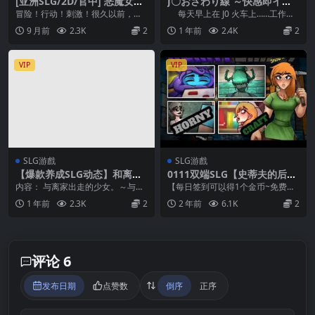
[亚洲SLG/2D/官中] 恶魔女王
J〇おさわり線 ～快感即イキ
的诱惑 Seduction of the De
調教電車～
冒险！行动！刺激！很久以前，就
每天早上在 J0 火车上……工作工
mon Queen [v0.3.5.3]
连魔后也对这些词耳熟能详。几个
作工作...
9 月前
2.3K
2
1 年前
2.4K
2
世纪过去了，杀戮英雄...
VIP
VIP
SLG游戲
SLG游戲
【爆款养成SLG动态】和离家
0111双端SLG【史蒂夫的后
出走的女孩一起。～和心情低
宫】我的世界H版：我的湿界
内容： 与离家出走的少女。～与沉
【每日签到可以得1个金币~免费兑
落的游戏玩家JK一起生活～AI
Horny Craft Ver0.24【中文
闷的JK一起，享受甜蜜的同居生活
换1个游戏】 ①把后缀名为.zipP改
1 年前
2.3K
2
2 年前
6.1K
2
翻译DL生肉骑兵版 家出少女
汉化】
～【Bousab...
为zip和...
といっしょ。～ダウナーゲー
マーJKとイチャラブ同棲生活
～ RenpyThief汉化版
评论 6
发布日期
点赞数
倒序
正序