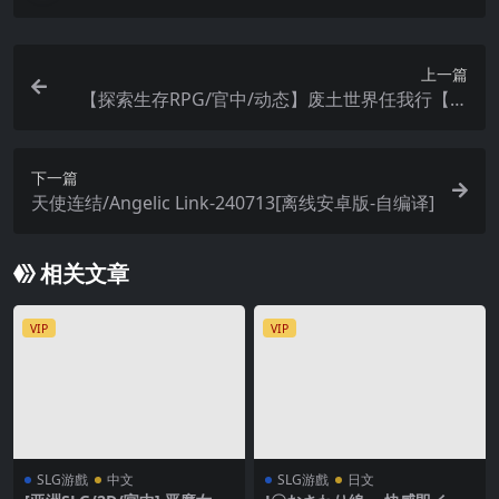
上一篇
【探索生存RPG/官中/动态】废土世界任我行【安
卓joi+pc】
下一篇
天使连结/Angelic Link-240713[离线安卓版-自编译]
相关文章
VIP
VIP
SLG游戲
中文
SLG游戲
日文