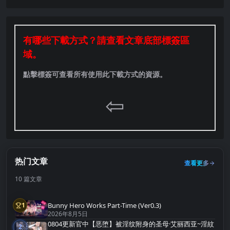
有哪些下載方式？請查看文章底部標簽區
域。
點擊標簽可查看所有使用此下載方式的資源。
⇦
热门文章
查看更多
10 篇文章
Bunny Hero Works Part-Time (Ver0.3)
1
第1名
2026年8月5日
0804更新官中【恶堕】被淫纹附身的圣母·艾丽西亚~淫紋
2
第2名