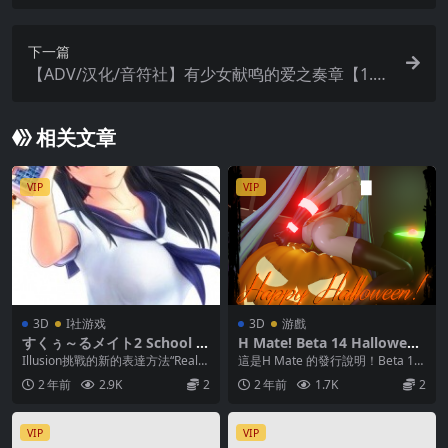
v0.3 官方中文体验版
下一篇
【ADV/汉化/音符社】有少女献鸣的爱之奏章【1.4
G】
相关文章
VIP
VIP
3D
I社游戏
3D
游戲
すくぅ～るメイト2 School M
H Mate! Beta 14 Halloween
ate 2
Special 2 萬聖節版本
Illusion挑戰的新的表達方法“Real-ti
這是H Mate 的發行說明！Beta 14
me 3D Animation...
萬聖節特輯2： – 添加了8 個新...
2 年前
2.9K
2
2 年前
1.7K
2
VIP
VIP