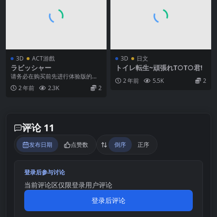
3D
ACT游戲
3D
日文
ラビッシャー
トイレ転生~頑張れT○T○君!
请务必在购买前先进行体验版的操
2 年前
5.5K
2
作确认，非常感谢您的配合。 游戏
2 年前
2.3K
2
仅支持键盘+鼠标的...
评论 11
发布日期
点赞数
倒序
正序
登录后参与讨论
当前评论区仅限登录用户评论
登录后评论