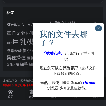
标签
內射/中出
NTR
動
3D作品
乳交
剖面圖
人妻
制服
女主角
畫
口交
命令/半推半就
多P
姊姊正太
學校/校園
巨乳/爆乳
幻想
強制播種
強制你播種
寢取
後宮
男主角
懷孕
恩恩愛愛
男性受
教育
拘束
暗示
沉淪快樂
戰鬥H
『本站仓库』
近期进行了重大升
胸部/奶子
異種播種
羞辱
羞恥/恥辱
级！
肛交
處女
著衣
點陣圖
觸手
觸摸
酪梨
製作大師
露出
阿黑顏
賣春/援交
輪流播種
现在您可以在
弹出窗口
中选择文件
下载保存的位置。
本網站不為中國大陸地區的用戶提供服務。
訪問本網站請遵守當地法律。訪問本
当然，请使用最新版本的
chrome
網站即代表您已年滿18周歲。本站所有作品版權歸著作人所有，僅供學習交流使
浏览器以确保最佳效能。
用，請在24小時内刪除。
©Xsharing.org CopyRight 1999-2024 . All Rights Reserved.
首页
分类
会员
我的
签到