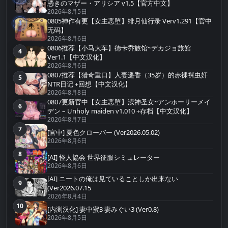
憑きのマザー・アリシア v1.5【官方中文】
2026年8月5日
0805神作有更【女主恶堕】绯月仙行录 Verv1.291【官中
3
第3名
无码】
2026年8月6日
0806推荐【小马大车】德卡乔旅馆~デカジョ旅館
4
第4名
Ver1.1【中文汉化】
2026年8月6日
0807推荐【猎奇重口】人妻遥香（35岁）的赤裸裸虫奸
5
第5名
NTR日记 +回想【中文汉化】
2026年8月8日
0807更新官中【女主恶堕】渎神圣女~アンホーリーメイ
6
第6名
デン – Unholy maiden v1.010 +存档【中文汉化】
2026年8月7日
7
第7名
[官中] 夏色クローバー (Ver2026.05.02)
2026年8月6日
8
第8名
[AI] 怪人協会 世界征服シミュレーター
2026年8月6日
[AI] ニートの俺は见ていることしか出来ない
9
第9名
(Ver2026.07.15
2026年8月4日
10
第10名
[内测汉化] 妻中蜜3 妻みぐい3 (Ver0.8)
2026年8月5日