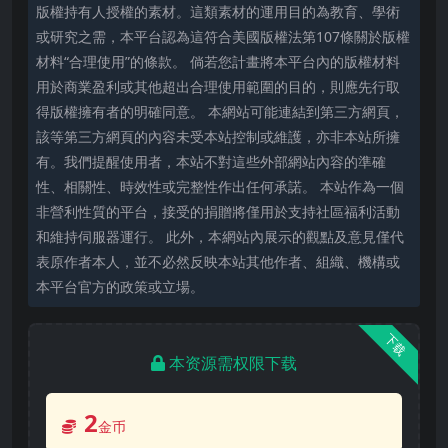
版權持有人授權的素材。這類素材的運用目的為教育、學術
或研究之需，本平台認為這符合美國版權法第107條關於版權
材料“合理使用”的條款。 倘若您計畫將本平台內的版權材料
用於商業盈利或其他超出合理使用範圍的目的，則應先行取
得版權擁有者的明確同意。 本網站可能連結到第三方網頁，
該等第三方網頁的內容未受本站控制或維護，亦非本站所擁
有。我們提醒使用者，本站不對這些外部網站內容的準確
性、相關性、時效性或完整性作出任何承諾。 本站作為一個
非營利性質的平台，接受的捐贈將僅用於支持社區福利活動
和維持伺服器運行。 此外，本網站內展示的觀點及意見僅代
表原作者本人，並不必然反映本站其他作者、組織、機構或
本平台官方的政策或立場。
下载
本资源需权限下载
2
金币