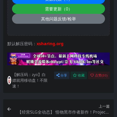
需要更新（0）
其他问题反馈/检举
默认解压密码：
xsharing.org
【解压码：zyii】白
分享
收藏
点赞(
10
)
嫖就用移动盘！不限
速！
上一篇
【经营SLG全动态】 怪物黑市作者新作！ProjectR