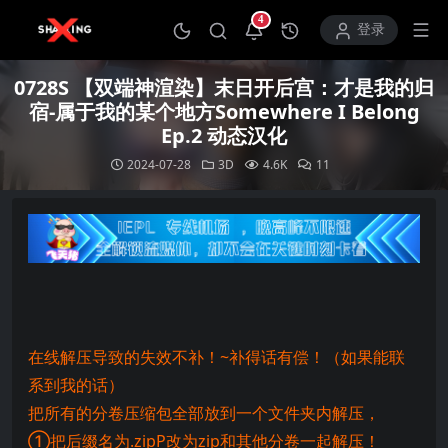
4
打开通知中心
登录
0728S 【双端神渲染】末日开后宫：才是我的归
宿-属于我的某个地方Somewhere I Belong
Ep.2 动态汉化
2024-07-28
3D
4.6K
11
在线解压导致的失效不补！~补得话有偿！（如果能联
系到我的话）
把所有的分卷压缩包全部放到一个文件夹内解压，
①把后缀名为.zipP改为zip和其他分卷一起解压！