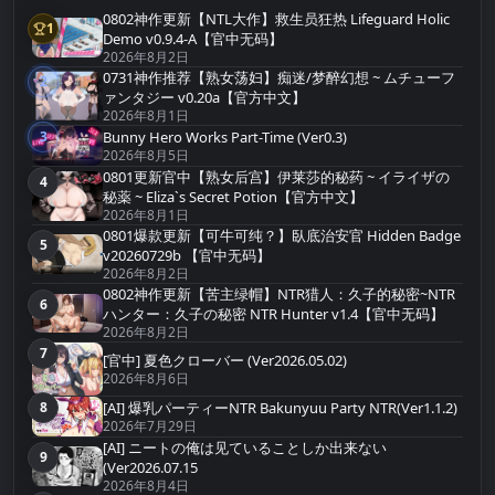
0802神作更新【NTL大作】救生员狂热 Lifeguard Holic
1
第1名
Demo v0.9.4-A【官中无码】
2026年8月2日
0731神作推荐【熟女荡妇】痴迷/梦醉幻想 ~ ムチューフ
2
第2名
ァンタジー v0.20a【官方中文】
2026年8月1日
Bunny Hero Works Part-Time (Ver0.3)
3
第3名
2026年8月5日
0801更新官中【熟女后宫】伊莱莎的秘药 ~ イライザの
4
第4名
秘薬 ~ Eliza`s Secret Potion【官方中文】
2026年8月1日
0801爆款更新【可牛可纯？】臥底治安官 Hidden Badge
5
第5名
v20260729b 【官中无码】
2026年8月2日
0802神作更新【苦主绿帽】NTR猎人：久子的秘密~NTR
6
第6名
ハンター：久子の秘密 NTR Hunter v1.4【官中无码】
2026年8月2日
7
第7名
[官中] 夏色クローバー (Ver2026.05.02)
2026年8月6日
[AI] 爆乳パーティーNTR Bakunyuu Party NTR(Ver1.1.2)
8
第8名
2026年7月29日
[AI] ニートの俺は见ていることしか出来ない
9
第9名
(Ver2026.07.15
2026年8月4日