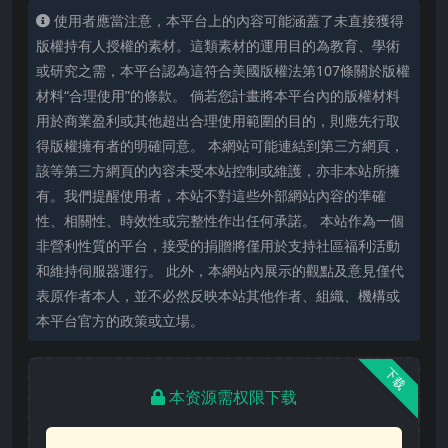
使用者應當注意，本平台上的內容可能涵蓋了未直接獲得
版權持有人授權的素材。這類素材的運用目的為教育、學術
或研究之需，本平台認為這符合美國版權法第107條關於版權
材料“合理使用”的條款。 倘若您計畫將本平台內的版權材料
用於商業盈利或其他超出合理使用範圍的目的，則應先行取
得版權擁有者的明確同意。 本網站可能連結到第三方網頁，
該等第三方網頁的內容未受本站控制或維護，亦非本站所擁
有。我們提醒使用者，本站不對這些外部網站內容的準確
性、相關性、時效性或完整性作出任何承諾。 本站作為一個
非營利性質的平台，接受的捐贈將僅用於支持社區福利活動
和維持伺服器運行。 此外，本網站內展示的觀點及意見僅代
表原作者本人，並不必然反映本站其他作者、組織、機構或
本平台官方的政策或立場。
下载
本资源需权限下载