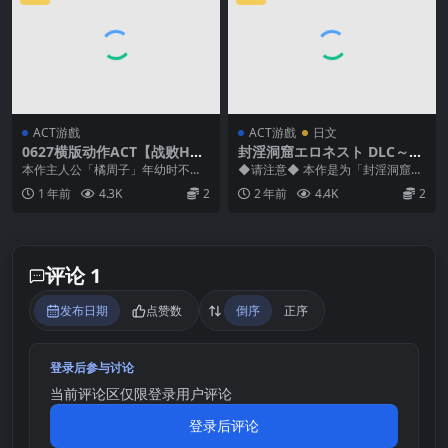
ACT游戲
ACT游戲
日文
0627横版动作ACT【战败H】
封淫洞窟エロネスト DLC～封
咒淫洗脑的邪眼～Dominatin
印の迷窟
本作主人公「橘周子」年幼时不幸
◆请注意◆ 本作是为「封淫洞窟エ
g eyes ～呪淫洗脳の邪眼【官
目睹了魔物「邪眼」的眼睛，被刻
ロネスト(RJ01003844)」添加新元
1 年前
4.3K
2
2 年前
4.4K
2
方中文】
下淫纹诅咒。 数年后...
素的补...
评论 1
发布日期
点赞数
倒序
正序
登录后参与讨论
当前评论区仅限登录用户评论
登录后评论