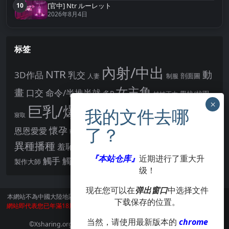
10
[官中] Ntr ルーレット
第10名
2026年8月4日
标签
內射/中出
NTR
動
3D作品
乳交
剖面圖
人妻
制服
女主角
畫
口交
命令/半推半就
多P
姊姊正太
學校/校園
巨乳/爆乳
幻想
強制播種
強制你播種
寢取
後宮
男主角
懷孕
恩恩愛愛
男性受
教育
拘束
暗示
沉淪快樂
戰鬥H
胸部/奶子
異種播種
羞辱
羞恥/恥辱
肛交
處女
著衣
『本站仓库』
近期进行了重大升
點陣圖
觸手
觸摸
酪梨
製作大師
露出
阿黑顏
賣春/援交
輪流播種
级！
现在您可以在
弹出窗口
中选择文件
本網站不為中國大陸地區的用戶提供服務。
訪問本網站請遵守當地法律。訪問本
下载保存的位置。
網站即代表您已年滿18周歲。本站所有作品版權歸著作人所有，僅供學習交流使
用，請在24小時内刪除。
当然，请使用最新版本的
chrome
©Xsharing.org CopyRight 1999-2024 . All Rights Reserved.