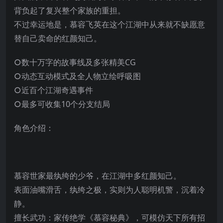
背负起了复兴整个家族的重担。
不过幸运地是，慕容飞英在这个江湖中从来就不缺愿意
替自己卖命的红颜知己。
○数十万字的故事线及多张精美CG
○动态互动模式及全人物立绘呼吸图
○近百个江湖奇遇事件
○最多可收集10个分支结局
角色介绍：
慕容世家最纨绔的少爷，在江湖中多红颜知己。
表面油嘴滑舌，纨绔之极，实则为人聪明机警，沉着冷
静。
擅长武功：家传绝学《慕容秘典》，可模仿天下所有招