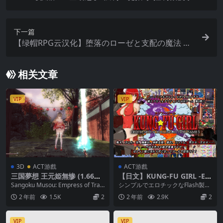
弱点- ムリヤリ生徒指導 -弱みを握って生意気生徒
に躾する話-【生肉/换装/捆绑/改造/兽耳/调教】
下一篇
【绿帽RPG云汉化】堕落のローゼと支配の魔法 堕
落的萝洁与支配的魔法【安卓joi+PC】
相关文章
VIP
VIP
3D
ACT游戲
ACT游戲
三国夢想 王元姫無惨 (1.66GB
【日文】KUNG-FU GIRL -ER
RAR)
OTIC SIDE SCROLLING ACTI
Sangoku Musou: Empress of Trag
シンプルでエロチックなFlash製の
ON GAME 3-
edy三國無雙（li...
横スクロールアクションゲームで
2 年前
1.5K
2
2 年前
2.9K
2
す。 R...
VIP
VIP