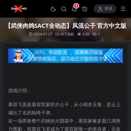
4
打开通知中心
登录
【武侠肉鸽SACT全动态】风流公子 官方中文版
2024-07-27
ACT游戲
3.8K
1
游戏介绍：
慕容飞英是慕容世家的大公子，从小锦衣玉食，是云上
城出了名的纨绔子弟。
在一场席卷整个武林的大阴谋中，慕容家被多股江湖势
力围剿，而慕容飞英成为了慕容家唯一的幸存者，无奈