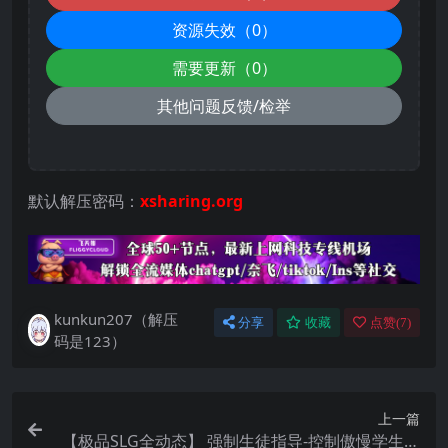
资源失效（0）
需要更新（0）
其他问题反馈/检举
默认解压密码：
xsharing.org
kunkun207（解压
分享
收藏
点赞(
7
)
码是123）
上一篇
【极品SLG全动态】 强制生徒指导-控制傲慢学生的