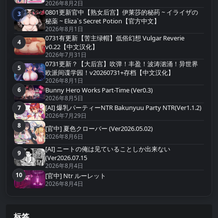
2026年8月2日
0801更新官中【熟女后宫】伊莱莎的秘药 ~ イライザの
3
第3名
秘薬 ~ Eliza`s Secret Potion【官方中文】
2026年8月1日
0731有更新【苦主绿帽】低俗幻想 Vulgar Reverie
4
第4名
v0.22【中文汉化】
2026年7月31日
0731更新？【大后宫】吹弹！丰盈！波涛汹涌！异世界
5
第5名
欧派间谍学园！v20260731+存档【中文汉化】
2026年8月1日
Bunny Hero Works Part-Time (Ver0.3)
6
第6名
2026年8月5日
[AI] 爆乳パーティーNTR Bakunyuu Party NTR(Ver1.1.2)
7
第7名
2026年7月29日
8
第8名
[官中] 夏色クローバー (Ver2026.05.02)
2026年8月6日
[AI] ニートの俺は见ていることしか出来ない
9
第9名
(Ver2026.07.15
2026年8月4日
10
[官中] Ntr ルーレット
第10名
2026年8月4日
标签