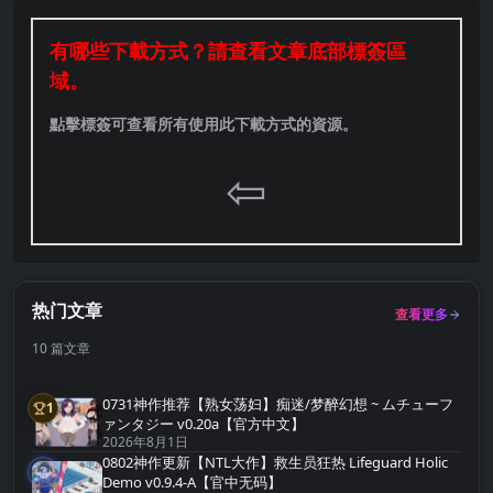
有哪些下載方式？請查看文章底部標簽區
域。
點擊標簽可查看所有使用此下載方式的資源。
⇦
热门文章
查看更多
10 篇文章
0731神作推荐【熟女荡妇】痴迷/梦醉幻想 ~ ムチューフ
1
第1名
ァンタジー v0.20a【官方中文】
2026年8月1日
0802神作更新【NTL大作】救生员狂热 Lifeguard Holic
2
第2名
Demo v0.9.4-A【官中无码】