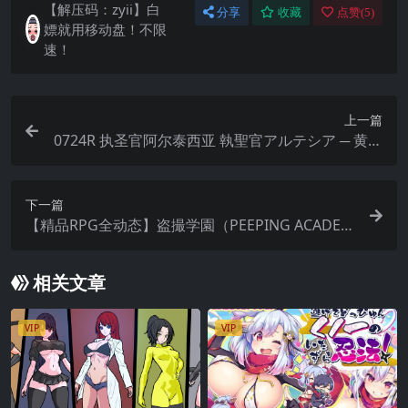
【解压码：zyii】白
分享
收藏
点赞(
5
)
嫖就用移动盘！不限
速！
上一篇
0724R 执圣官阿尔泰西亚 執聖官アルテシア ─ 黄金
のシャフリーヴァル ─ AI汉化
下一篇
【精品RPG全动态】盗撮学園（PEEPING ACADEM
Y）中文 Ver1.04
相关文章
VIP
VIP