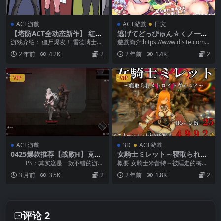
ACT游戲
ACT游戲
日文
【塔防ACT全动态新作】 红博
逃げてどっぴゅん☆くノ一の
士的僵尸末世 Dr Red’s Zomb
いたずら忍法!
游戏介绍： 僵尸爆发！ 雷德博士能
遊戲簡介:https://www.dlsite.com/
ie Apocalypse 官方中文版
否阻止一波巨大的僵尸浪潮，拯救
maniax/work/...
2 年前
4.2K
2
2 年前
1.4K
2
人类免于灭绝？ ...
VIP
VIP
ACT游戲
3D
ACT游戲
0425爆款推荐【战败H】克瑞
女騎士ミレット～寝取られメ
纳里亚 奈落之泪 クライナリ
トロイドヴァニア～
PS：其实这是一款不错的游
概要 女騎士米蕾特～被睡走的梅特
ア奈落の涙 Crynaria Ver1.02
戏！如果女主生下的怪物能为己所
洛伊德維尼亞～ [貓草soft]這是一款
3 月前
3.5K
2
2 年前
1.8K
2
【官方中文】
用的...
嬌弱人妻...
评论 2