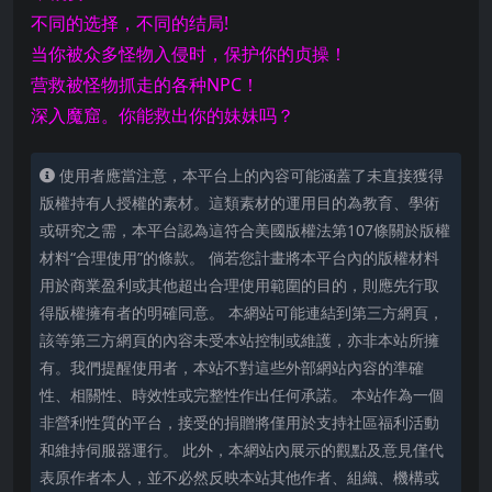
不同的选择，不同的结局
!
当你被众多怪物入侵时，保护你的贞操！
营救被怪物抓走的各种NPC！
深入魔窟。你能救出你的妹妹吗？
使用者應當注意，本平台上的內容可能涵蓋了未直接獲得
版權持有人授權的素材。這類素材的運用目的為教育、學術
或研究之需，本平台認為這符合美國版權法第107條關於版權
材料“合理使用”的條款。 倘若您計畫將本平台內的版權材料
用於商業盈利或其他超出合理使用範圍的目的，則應先行取
得版權擁有者的明確同意。 本網站可能連結到第三方網頁，
該等第三方網頁的內容未受本站控制或維護，亦非本站所擁
有。我們提醒使用者，本站不對這些外部網站內容的準確
性、相關性、時效性或完整性作出任何承諾。 本站作為一個
非營利性質的平台，接受的捐贈將僅用於支持社區福利活動
和維持伺服器運行。 此外，本網站內展示的觀點及意見僅代
表原作者本人，並不必然反映本站其他作者、組織、機構或