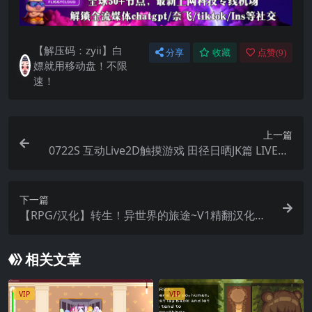
【解压码：zyii】白
分享
收藏
点赞(
9
)
嫖就用移动盘！不限
速！
上一篇
0722S 互动Live2D触摸游戏 田径日晒JK篇 LIVE2D
おさわりゲーム 陸上日焼けJK編
下一篇
【RPG/汉化】转生！异世界的旅途~V1精翻汉化完
结版【安卓直装】
相关文章
VIP
VIP