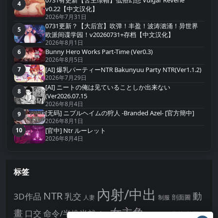
4
第4名
v0.22【中文汉化】
2026年7月31日
0731更新？【大后宫】吹弹！丰盈！波涛汹涌！异世界
5
第5名
欧派间谍学园！v20260731+存档【中文汉化】
2026年8月1日
Bunny Hero Works Part-Time (Ver0.3)
6
第6名
2026年8月5日
[AI] 爆乳パーティーNTR Bakunyuu Party NTR(Ver1.1.2)
7
第7名
2026年7月29日
[AI] ニートの俺は见ていることしか出来ない
8
第8名
(Ver2026.07.15
2026年8月4日
[无码] ニプルヘイムの狩人 -Branded Azel- [官方簡中]
9
第9名
2026年8月1日
10
[官中] Ntr ルーレット
第10名
2026年8月4日
标签
內射/中出
NTR
動
3D作品
乳交
剖面圖
人妻
制服
女主角
畫
口交
命令/半推半就
多P
姊姊正太
學校/校園