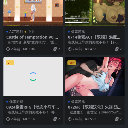
ACT游戲
中文
像素游戏
Castle of Temptation V0.3.
0714像素ACT【双端】魅魔猎
3a
手（Succubus-Hunt）V0.71
新增內容 ‧新增”童貞模式”、”困難
在线解压导致的失效不补！【补得
原版生肉
模式”以及”自由模式”，”童貞...
话有偿！】 ①将.zip1或zipP都需
2 年前
3.9K
2
2 年前
4.6K
2
要改成 ....
VIP
VIP
像素游戏
像素游戏
0924像素RPG【动态小马车】
0726R 【双端汉化】朱诺·汤
小村庄的临时勇者 – 小さな村
森德的末日传奇生活~过度生
在线解压导致的失效不补！~补得
过度生长：创世纪（Overgrown:
のおてつだい【加载AI翻译】
长-创世纪 Overgrown: Gene
话有偿~1米！（如果能联系到我的
Genesis） 简单来说，这是一款...
2 年前
5.1K
2
2 年前
5.9K
2
sis V1.02
话） ①把后缀...