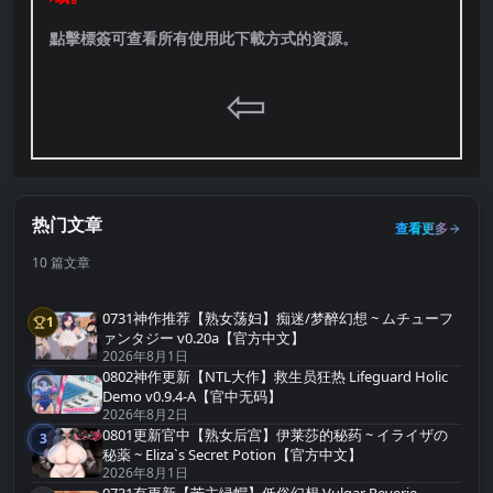
點擊標簽可查看所有使用此下載方式的資源。
⇦
热门文章
查看更多
10 篇文章
0731神作推荐【熟女荡妇】痴迷/梦醉幻想 ~ ムチューフ
1
第1名
ァンタジー v0.20a【官方中文】
2026年8月1日
0802神作更新【NTL大作】救生员狂热 Lifeguard Holic
2
第2名
Demo v0.9.4-A【官中无码】
2026年8月2日
0801更新官中【熟女后宫】伊莱莎的秘药 ~ イライザの
3
第3名
秘薬 ~ Eliza`s Secret Potion【官方中文】
2026年8月1日
0731有更新【苦主绿帽】低俗幻想 Vulgar Reverie