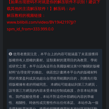
【如果出现密码不对就是你的解压软件不识别！建议下
载其他的主流解压软件！】解压码：zyii
解压教程的视频链接：
www.bilibili.com/video/BV19i42197JJ/?
spm_id_from=333.999.0.0
使用者應當注意，本平台上的內容可能涵蓋了未直接獲得
版權持有人授權的素材。這類素材的運用目的為教育、學術
或研究之需，本平台認為這符合美國版權法第107條關於版權
材料“合理使用”的條款。 倘若您計畫將本平台內的版權材料
用於商業盈利或其他超出合理使用範圍的目的，則應先行取
得版權擁有者的明確同意。 本網站可能連結到第三方網頁，
該等第三方網頁的內容未受本站控制或維護，亦非本站所擁
有。我們提醒使用者，本站不對這些外部網站內容的準確
性、相關性、時效性或完整性作出任何承諾。 本站作為一個
非營利性質的平台，接受的捐贈將僅用於支持社區福利活動