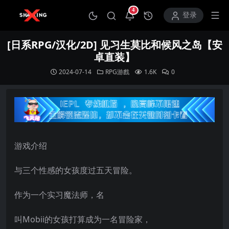
4
打开通知中心
登录
[日系RPG/汉化/2D] 见习生莫比和候风之岛【安
卓直装】
2024-07-14
RPG游戲
1.6K
0
游戏介绍
与三个性感的女孩度过五天冒险。
作为一个实习魔法师，名
叫Mobii的女孩打算成为一名冒险家，