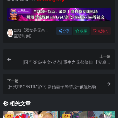
zots【双盘是无奈！
分享
收藏
点赞(
2
)
至暗时刻】
上一篇
[国产RPG/中文/动态] 重生之花都修仙 【安卓直
装】
下一篇
[日式RPG/NTR/官中] 新婚妻子泽菲拉~被迫出轨的
精灵少妇【安卓直装】
相关文章
VIP
VIP