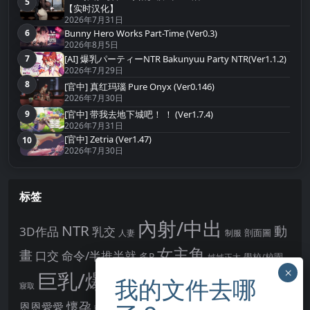
5
第5名
【实时汉化】
2026年7月31日
Bunny Hero Works Part-Time (Ver0.3)
6
第6名
2026年8月5日
[AI] 爆乳パーティーNTR Bakunyuu Party NTR(Ver1.1.2)
7
第7名
2026年7月29日
8
[官中] 真红玛瑙 Pure Onyx (Ver0.146)
第8名
2026年7月30日
[官中] 带我去地下城吧！ ！ (Ver1.7.4)
9
第9名
2026年7月31日
[官中] Zetria (Ver1.47)
10
第10名
2026年7月30日
标签
內射/中出
NTR
動
3D作品
乳交
剖面圖
人妻
制服
女主角
畫
口交
命令/半推半就
多P
姊姊正太
學校/校園
巨乳/爆乳
幻想
強制播種
強制你播種
寢取
後宮
男主角
懷孕
恩恩愛愛
男性受
教育
拘束
暗示
沉淪快樂
戰鬥H