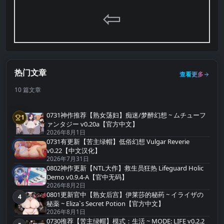
⇦
热门文章
查看更多
10 篇文章
0731神作推荐【熟女荡妇】痴迷/梦醉幻想 ~ ムチューフ
1
第1名
ァンタジー v0.20a【官方中文】
2026年8月1日
0731有更新【苦主绿帽】低俗幻想 Vulgar Reverie
2
第2名
v0.22【中文汉化】
2026年7月31日
0802神作更新【NTL大作】救生员狂热 Lifeguard Holic
3
第3名
Demo v0.9.4-A【官中无码】
2026年8月2日
0801更新官中【熟女后宫】伊莱莎的秘药 ~ イライザの
4
第4名
秘薬 ~ Eliza`s Secret Potion【官方中文】
2026年8月1日
0730推荐【苦主绿帽】模式：生活 ~ MODE: LIFE v0.2.2