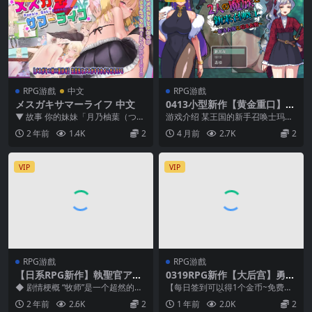
RPG游戲
中文
RPG游戲
メスガキサマーライフ 中文
0413小型新作【黄金重口】两
名魔族与新手召唤士～沉睡之
▼ 故事 你的妹妹「月乃柚葉（つき
游戏介绍 某王国的新手召唤士玛德
腹与低吟之腹～2人の魔族と
の ゆずは）」是文武兩全的優等
拉 成功与两名上级魔族缔结契约，
2 年前
1.4K
2
4 月前
2.7K
2
新米召喚士～眠るお腹と唸る
生。平凡的你因為...
开始踏上宫廷魔导...
お腹【AI加载汉化】
VIP
VIP
RPG游戲
RPG游戲
【日系RPG新作】執聖官アル
0319RPG新作【大后宫】勇者
テシア ─ 黄金のシャフリーヴ
查拉奥的冒险~勇者チャラオ
◆ 剧情梗概 “牧师”是一个超然的职
【每日签到可以得1个金币~免费兑
ァル ─【云汉化】
の冒険 Ver1.4.1【AI加载汉
位，可以以上帝的名义自行决定和
换1个游戏】 ①把后缀名为.zip1改
2 年前
2.6K
2
1 年前
2.0K
2
化】
执行从调查到监...
为zip和...