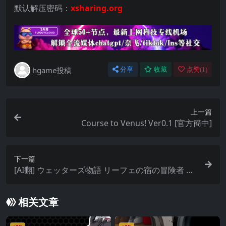
默认解压密码：
xsharing.org
hgame投稿
分享
收藏
点赞(
1
)
上一篇
Course to Venus! Ver0.1 [官方簡中]
下一篇
[AI翻] ウェッターズ物語 リーフェの宿の冒険者 Ve
r1.2.0 [簡中]
相关文章