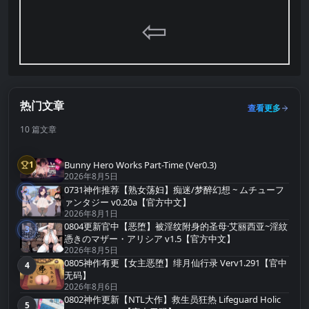
⇦
热门文章
查看更多
10 篇文章
Bunny Hero Works Part-Time (Ver0.3)
1
第1名
2026年8月5日
0731神作推荐【熟女荡妇】痴迷/梦醉幻想 ~ ムチューフ
2
第2名
ァンタジー v0.20a【官方中文】
2026年8月1日
0804更新官中【恶堕】被淫纹附身的圣母·艾丽西亚~淫紋
3
第3名
憑きのマザー・アリシア v1.5【官方中文】
2026年8月5日
0805神作有更【女主恶堕】绯月仙行录 Verv1.291【官中
4
第4名
无码】
2026年8月6日
0802神作更新【NTL大作】救生员狂热 Lifeguard Holic
5
第5名