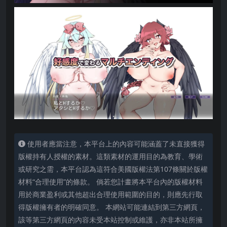
使用者應當注意，本平台上的內容可能涵蓋了未直接獲得
版權持有人授權的素材。這類素材的運用目的為教育、學術
或研究之需，本平台認為這符合美國版權法第107條關於版權
材料“合理使用”的條款。 倘若您計畫將本平台內的版權材料
用於商業盈利或其他超出合理使用範圍的目的，則應先行取
得版權擁有者的明確同意。 本網站可能連結到第三方網頁，
該等第三方網頁的內容未受本站控制或維護，亦非本站所擁