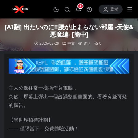
4
打开通知中心
登录
[AI翻] 出たいのに!!腰が止まらない部屋 -天使&
悪魔編- [簡中]
2026-03-29
中文
817
0
主人公像往常一樣操作著電腦，
突然，屏幕上彈出一個占滿整個畫面的、看著有些可疑
的廣告。
【異世界招待計劃】
—— 僅限當下，免費體驗活動！