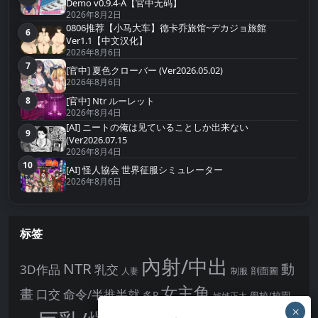
Demo v0.9.4-A【官中无码】
2026年8月2日
0806推荐【小马大车】德卡乔旅馆~デカジョ旅館
6
第6名
Ver1.1【中文汉化】
2026年8月6日
7
第7名
[官中] 夏色クローバー (Ver2026.05.02)
2026年8月6日
8
[官中] Ntr ルーレット
第8名
2026年8月4日
[AI] ニートの俺は见ていることしか出来ない
9
第9名
(Ver2026.07.15
2026年8月4日
10
第10名
[AI] 怪人協会 世界征服シミュレーター
2026年8月6日
标签
內射/中出
NTR
動
3D作品
乳交
剖面圖
人妻
制服
女主角
畫
口交
命令/半推半就
多P
姊姊正太
學校/校園