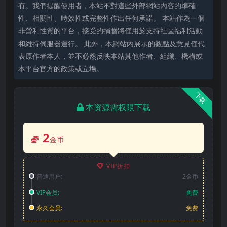
有。我們提醒使用者，本站不對這些外部網站內容的準確
性、相關性、時效性或完整性作出任何承諾。 本站作為一個
非營利性質的平台，接受的捐贈將僅用於支持社區福利活動
和維持伺服器運行。 此外，本網站內展示的觀點及意見僅代
表原作者本人，並不必然反映本站其他作者、組織、機構或
本平台官方的政策或立場。
下载
本资源需权限下载
2
金币
VIP折扣
普通用户:
2金币
VIP会员:
免费
永久会员:
免费