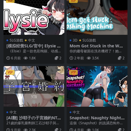
VIP
VIP
SLG游戲
中文
3D
SLG游戲
[模拟经营SLG/官中] Elysie (2
Mom Got Stuck in the Was
025.12.27)
hing Machine V1.8
《Elsie》是一款色彩绚丽、动感十
你的繼母被困在洗衣機裡了！她需
足、类似 Rogue 的动作平台游戏，
要你的”幫助”！在房子周圍收集散落
6 月前
1.8K
2
2 年前
3.5K
2
充...
的物品，並用它們...
VIP
VIP
中文
中文
[AI翻] 沙耶子の子宮婚約NTR
Snapshot: Naughty Night
[簡中]
mares Ver1.42 [官方簡中]
21歲的爆乳藥劑師三石沙耶子與主
這個《Snapshot》的詭譎恐怖外傳
人公訂婚，兩人開始同居生活。然
將帶你進入黑暗版本的東京。使用
9 月前
2.3K
2
4 月前
1.0K
2