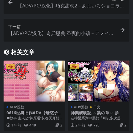
【ADV/PC/汉化】巧克甜恋2 – あまいろショコラー
タ２【2.8G卷心菜社】
下一篇
【ADV/PC/汉化】奇异恩典·圣夜的小镇 – アメイジ
ング・グレイス -What color is your attribute?-
【3.9G/卷心菜社】
相关文章
VIP
VIP
ADV游戲
ADV游戲
日文
0616经典旧作ADV【母慈子
神楽黎明記 ～紫の章～ 参
孝】通淫母~在儿子的出租房
■故事 主人公“神原透”从春天开始
在神樂系列中屬於「可以多次遊玩
内‘变回女人’的母亲〜我が子の
一个人生活。 母亲“神原千寻”每天
的H巫女題材RPG」， 輕鬆享受
1 年前
4.1K
2
2 年前
795
2
下宿でオンナに戻る母【中文
都会打来唠叨...
「每次都與不同類型...
汉化】