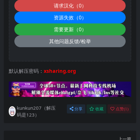
请求汉化（0）
资源失效（0）
需要更新（0）
其他问题反馈/检举
默认解压密码：
xsharing.org
kunkun207（解压
分享
收藏
点赞(
1
)
码是123）
上一篇