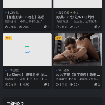
SLG游戲
SLG游戲
中文
【像素互动SLG动态】催眠之
[欧美SLG/汉化/NTR] 荆棘之
蚀 steam官方中文步兵版
翼 Thorns Beneath the Win
剧情介绍： 小镇上似乎发生了一些
塞蕾妮丝，一位诞生于远古魔法的
gs [v0.8]
怪事，有些学生似乎失踪了，儿其
强大仙子，为了与她心爱的凯伦
2 年前
2.8K
2
9 月前
2.7K
2
他人对此表现得毫不...
——一位高贵忠诚的...
VIP
VIP
RPG游戲
SLG游戲
【大型RPG】 叛道忍者- 掠夺
0729更新【重度绿帽】隐患 I
者武士 V2.0 STEAM官方中文
n-Security v0.9.5【中文汉
游戏介绍： 这是【ONEONE1】狗
游戏概述 Finn 是一名网络安全专
步兵版
化】
叫社最新超级大作，最终更新到Ver
家，他每天的工作是保护公司免受
2 年前
4.5K
2
2 周前
2.5K
2
2.03完...
黑客攻击，同时...
评论 2