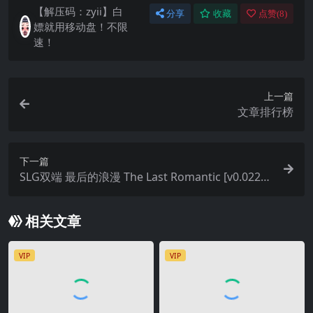
【解压码：zyii】白
分享
收藏
点赞(
8
)
嫖就用移动盘！不限
速！
上一篇
文章排行榜
下一篇
SLG双端 最后的浪漫 The Last Romantic [v0.022]
[918M] 无码漢化
相关文章
VIP
VIP