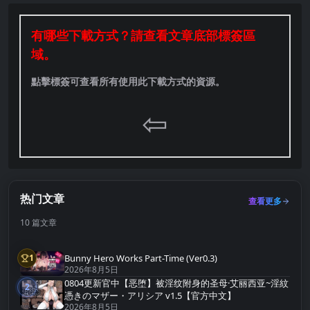
有哪些下載方式？請查看文章底部標簽區
域。
點擊標簽可查看所有使用此下載方式的資源。
⇦
热门文章
查看更多
10 篇文章
Bunny Hero Works Part-Time (Ver0.3)
1
第1名
2026年8月5日
0804更新官中【恶堕】被淫纹附身的圣母·艾丽西亚~淫紋
2
第2名
憑きのマザー・アリシア v1.5【官方中文】
2026年8月5日