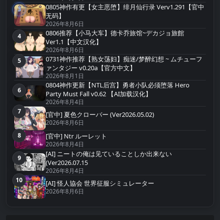
0805神作有更【女主恶堕】绯月仙行录 Verv1.291【官中
3
第3名
无码】
2026年8月6日
0806推荐【小马大车】德卡乔旅馆~デカジョ旅館
4
第4名
Ver1.1【中文汉化】
2026年8月6日
0731神作推荐【熟女荡妇】痴迷/梦醉幻想 ~ ムチューフ
5
第5名
ァンタジー v0.20a【官方中文】
2026年8月1日
0804神作更新【NTL后宫】勇者小队必须堕落 Hero
6
第6名
Party Must Fall v0.62 【AI加载汉化】
2026年8月4日
7
第7名
[官中] 夏色クローバー (Ver2026.05.02)
2026年8月6日
8
[官中] Ntr ルーレット
第8名
2026年8月4日
[AI] ニートの俺は见ていることしか出来ない
9
第9名
(Ver2026.07.15
2026年8月4日
10
第10名
[AI] 怪人協会 世界征服シミュレーター
2026年8月6日