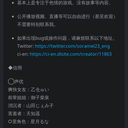
基本上是专注于色情的游戏。没有故事等内容。
公开播放视频、直播等可以自由进行（甚至欢迎）
不需要特别联系我。
如果出现bug或操作问题，请麻烦联系以下地址。
Twitter:
https://twitter.com/soramel23_eng
ci-en:
https://ci-en.dlsite.com/creator/11863
◆信用
◯声优
爽快女友：乙仓ゅい
前辈姐姐：御子柴泉
消沉者：山田じぇみ子
害羞者：天知遥
○里角色：星月るな