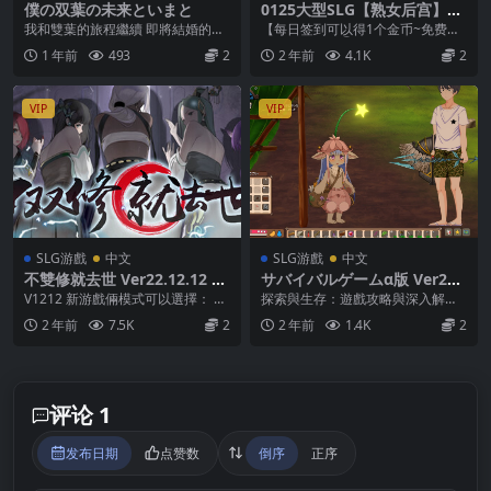
僕の双葉の未来といまと
0125大型SLG【熟女后宫】少
女与女仆 Maids and Maiden
我和雙葉的旅程繼續 即將結婚的我
【每日签到可以得1个金币~免费兑
s Ver0.12.0【中文汉化】
和雙葉 感覺到與以前不同的微妙摩
换1个游戏】 ①把后缀名为.zipP改
1 年前
493
2
2 年前
4.1K
2
擦 但這對成年人...
为zip和...
VIP
VIP
SLG游戲
中文
SLG游戲
中文
不雙修就去世 Ver22.12.12 存
サバイバルゲームα版 Ver202
檔攻略
31116 中文 無碼
V1212 新游戲倆模式可以選擇： ◆
探索與生存：遊戲攻略與深入解析
凡人修仙模式：需要通過挑戰小游
當你踏入這個充滿未知與冒險的遊
2 年前
7.5K
2
2 年前
1.4K
2
戲晉升和推動...
戲世界，面臨的不僅...
评论 1
发布日期
点赞数
倒序
正序