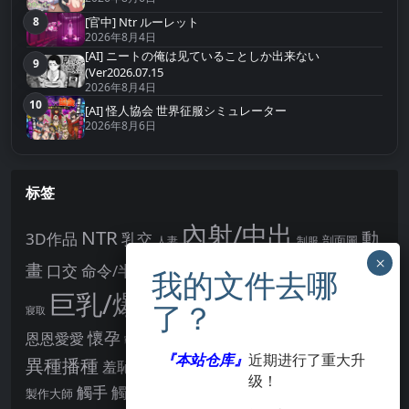
8
[官中] Ntr ルーレット
第8名
2026年8月4日
[AI] ニートの俺は见ていることしか出来ない
9
第9名
(Ver2026.07.15
2026年8月4日
10
第10名
[AI] 怪人協会 世界征服シミュレーター
2026年8月6日
标签
內射/中出
NTR
動
3D作品
乳交
剖面圖
人妻
制服
女主角
畫
口交
命令/半推半就
多P
姊姊正太
學校/校園
巨乳/爆乳
幻想
強制播種
強制你播種
寢取
後宮
男主角
懷孕
恩恩愛愛
男性受
教育
拘束
暗示
沉淪快樂
戰鬥H
『本站仓库』
近期进行了重大升
胸部/奶子
異種播種
羞辱
羞恥/恥辱
肛交
處女
著衣
级！
點陣圖
觸手
觸摸
酪梨
製作大師
露出
阿黑顏
賣春/援交
輪流播種