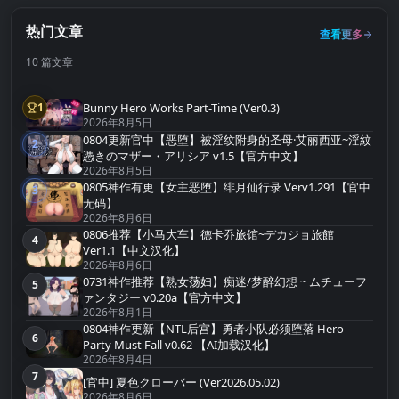
热门文章
查看更多
10 篇文章
Bunny Hero Works Part-Time (Ver0.3)
1
第1名
2026年8月5日
0804更新官中【恶堕】被淫纹附身的圣母·艾丽西亚~淫紋
2
第2名
憑きのマザー・アリシア v1.5【官方中文】
2026年8月5日
0805神作有更【女主恶堕】绯月仙行录 Verv1.291【官中
3
第3名
无码】
2026年8月6日
0806推荐【小马大车】德卡乔旅馆~デカジョ旅館
4
第4名
Ver1.1【中文汉化】
2026年8月6日
0731神作推荐【熟女荡妇】痴迷/梦醉幻想 ~ ムチューフ
5
第5名
ァンタジー v0.20a【官方中文】
2026年8月1日
0804神作更新【NTL后宫】勇者小队必须堕落 Hero
6
第6名
Party Must Fall v0.62 【AI加载汉化】
2026年8月4日
7
第7名
[官中] 夏色クローバー (Ver2026.05.02)
2026年8月6日