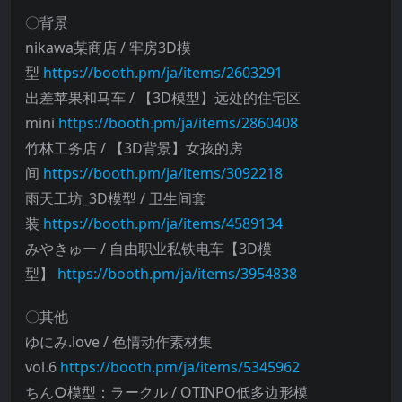
〇背景
nikawa某商店 / 牢房3D模
型
https://booth.pm/ja/items/2603291
出差苹果和马车 / 【3D模型】远处的住宅区
mini
https://booth.pm/ja/items/2860408
竹林工务店 / 【3D背景】女孩的房
间
https://booth.pm/ja/items/3092218
雨天工坊_3D模型 / 卫生间套
装
https://booth.pm/ja/items/4589134
みやきゅー / 自由职业私铁电车【3D模
型】
https://booth.pm/ja/items/3954838
〇其他
ゆにみ.love / 色情动作素材集
vol.6
https://booth.pm/ja/items/5345962
ちん○模型：ラークル / OTINPO低多边形模