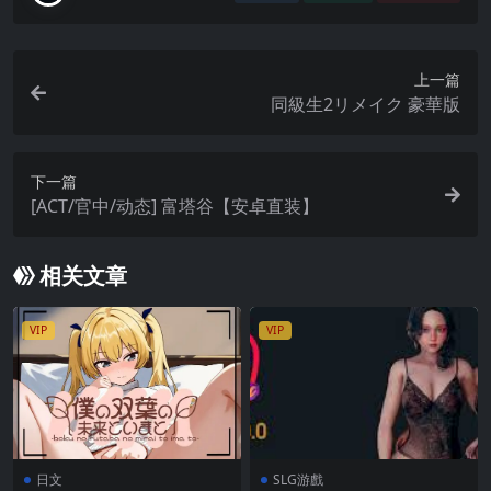
上一篇
同級生2リメイク 豪華版
下一篇
[ACT/官中/动态] 富塔谷【安卓直装】
相关文章
VIP
VIP
日文
SLG游戲