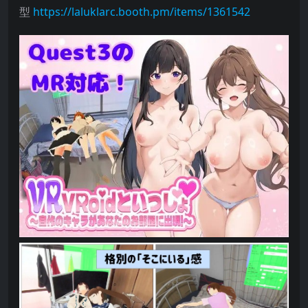
型
https://laluklarc.booth.pm/items/1361542