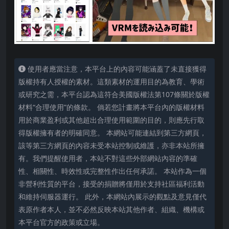
使用者應當注意，本平台上的內容可能涵蓋了未直接獲得
版權持有人授權的素材。這類素材的運用目的為教育、學術
或研究之需，本平台認為這符合美國版權法第107條關於版權
材料“合理使用”的條款。 倘若您計畫將本平台內的版權材料
用於商業盈利或其他超出合理使用範圍的目的，則應先行取
得版權擁有者的明確同意。 本網站可能連結到第三方網頁，
該等第三方網頁的內容未受本站控制或維護，亦非本站所擁
有。我們提醒使用者，本站不對這些外部網站內容的準確
性、相關性、時效性或完整性作出任何承諾。 本站作為一個
非營利性質的平台，接受的捐贈將僅用於支持社區福利活動
和維持伺服器運行。 此外，本網站內展示的觀點及意見僅代
表原作者本人，並不必然反映本站其他作者、組織、機構或
本平台官方的政策或立場。