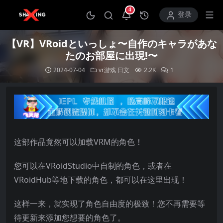
4
打开通知中心
登录
【VR】VRoidといっしょ〜自作のキャラがあな
たのお部屋に出現!〜
2024-07-04
vr游戏
日文
2.2K
1
这部作品竟然可以加载VRM的角色！
您可以在VRoidStudio中自制的角色，或者在
VRoidHub等地下载的角色，都可以在这里出现！
这样一来，就实现了角色自由度的极致！您不再需要等
待更新来添加您想要的角色了。