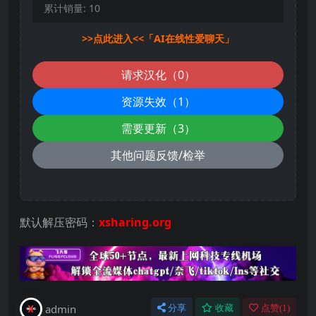
累计销量:
10
>>点此进入<<「AI在线性爱聊天」
请求汉化（0）
资源失效（1）
需要更新（3）
其他问题反馈/检举
默认解压密码：
xsharing.org
admin
分享
收藏
点赞(
1
)