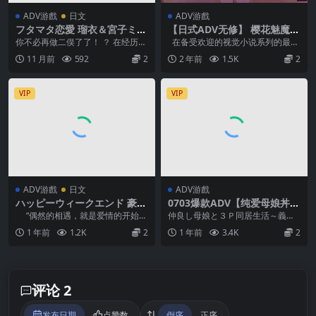
ADV游戲
日文
ADV游戲
フタマタ恋愛 瑠衣＆宮子ミニ
【日式ADV无修】 樱花魅魔9
アフターストーリー 通常版
Sakura Succubus9 官中步兵
你不必再做二俣了了！ ？ 在经历了
在备受欢迎的视觉小说系列的最新
(ver20222.08.26)
版
波折 之后，主角终于找到了真爱。
作《Sakura Succubus ...
11 月前
592
2
2 年前
1.5K
2
但他们不允许...
VIP
VIP
ADV游戲
日文
ADV游戲
ハッピーウィークエンド 豪華
0703爆款ADV【纯爱母娘丼】
限定版 + Voice Drama
和母女两人的3P同居生活～在
“偶然的相遇，就是爱情的开始
仲良し母娘と３Ｐ同居生活～義母
岳母的指导下夫妻和睦~仲良
吗……？” “大学生略显成熟的恋爱故
の指導で夫婦円満 V1.0 游戏介绍·
1 年前
1.2K
2
1 年前
3.4K
2
し母娘と３Ｐ同居生活【中文
事” ...
和哉和美咲...
汉化】
评论 2
发布日期
点赞数
倒序
正序