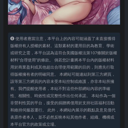
使用者應當注意，本平台上的內容可能涵蓋了未直接獲得
版權持有人授權的素材。這類素材的運用目的為教育、學術
或研究之需，本平台認為這符合美國版權法第107條關於版權
材料“合理使用”的條款。 倘若您計畫將本平台內的版權材料
用於商業盈利或其他超出合理使用範圍的目的，則應先行取
得版權擁有者的明確同意。 本網站可能連結到第三方網頁，
該等第三方網頁的內容未受本站控制或維護，亦非本站所擁
有。我們提醒使用者，本站不對這些外部網站內容的準確
性、相關性、時效性或完整性作出任何承諾。 本站作為一個
非營利性質的平台，接受的捐贈將僅用於支持社區福利活動
和維持伺服器運行。 此外，本網站內展示的觀點及意見僅代
表原作者本人，並不必然反映本站其他作者、組織、機構或
本平台官方的政策或立場。