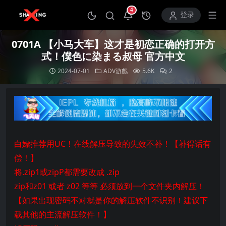
4
打开通知中心
登录
0701A 【小马大车】这才是初恋正确的打开方
式！僕色に染まる叔母 官方中文
2024-07-01
ADV游戲
5.6K
2
白嫖推荐用UC！在线解压导致的失效不补！【补得话有
偿！】
将.zip1或zipP都需要改成 .zip
zip和z01 或者 z02 等等 必须放到一个文件夹内解压！
【如果出现密码不对就是你的解压软件不识别！建议下
载其他的主流解压软件！】