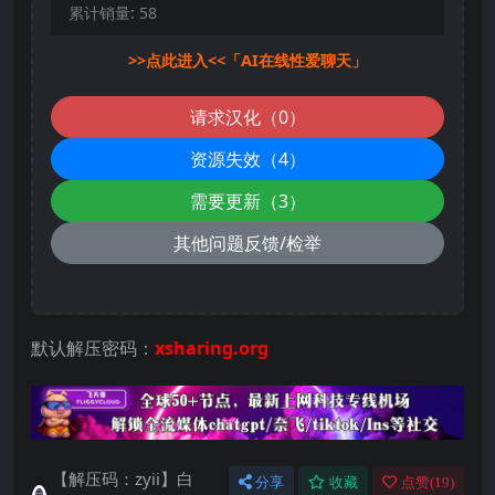
累计销量:
58
>>点此进入<<「AI在线性爱聊天」
请求汉化（0）
资源失效（4）
需要更新（3）
其他问题反馈/检举
默认解压密码：
xsharing.org
【解压码：zyii】白
分享
收藏
点赞(
19
)