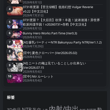
2026年8月1日
0731有更新【苦主绿帽】低俗幻想 Vulgar Reverie
4
第4名
v0.22【中文汉化】
2026年7月31日
0731更新？【大后宫】吹弹！丰盈！波涛汹涌！异世界
5
第5名
欧派间谍学园！v20260731+存档【中文汉化】
2026年8月1日
Bunny Hero Works Part-Time (Ver0.3)
6
第6名
2026年8月5日
[AI] 爆乳パーティーNTR Bakunyuu Party NTR(Ver1.1.2)
7
第7名
2026年7月29日
8
第8名
[官中] 夏色クローバー (Ver2026.05.02)
2026年8月6日
[AI] ニートの俺は见ていることしか出来ない
9
第9名
(Ver2026.07.15
2026年8月4日
10
[官中] Ntr ルーレット
第10名
2026年8月4日
标签
內射/中出
NTR
動
3D作品
乳交
剖面圖
人妻
制服