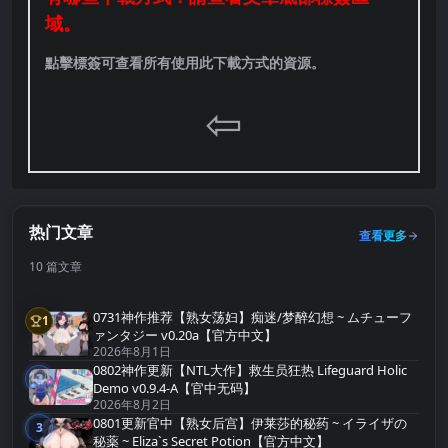
域。
點擊標簽可查看所有使用此下載方式的資源。
⇦
热门文章
查看更多
10 篇文章
0731神作推荐【熟女荡妇】痴迷/梦醉幻想 ~ ムチューフ
1
第1名
ァンタジー v0.20a【官方中文】
2026年8月1日
0802神作更新【NTL大作】救生员狂热 Lifeguard Holic
2
第2名
Demo v0.9.4-A【官中无码】
2026年8月2日
0801更新官中【熟女后宫】伊莱莎的秘药 ~ イライザの
3
第3名
秘薬 ~ Eliza`s Secret Potion【官方中文】