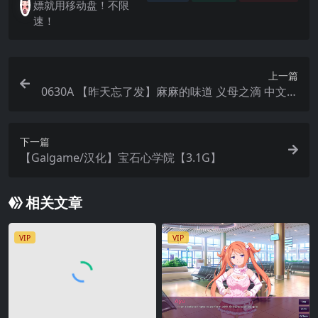
嫖就用移动盘！不限
速！
上一篇
0630A 【昨天忘了发】麻麻的味道 义母之滴 中文汉
化
下一篇
【Galgame/汉化】宝石心学院【3.1G】
相关文章
VIP
VIP