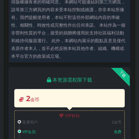
得版權擁有者的明確同意。 本網站可能連結到第三方網頁，
該等第三方網頁的內容未受本站控制或維護，亦非本站所擁
有。我們提醒使用者，本站不對這些外部網站內容的準確
性、相關性、時效性或完整性作出任何承諾。 本站作為一個
非營利性質的平台，接受的捐贈將僅用於支持社區福利活動
和維持伺服器運行。 此外，本網站內展示的觀點及意見僅代
表原作者本人，並不必然反映本站其他作者、組織、機構或
本平台官方的政策或立場。
下载
本资源需权限下载
2
金币
VIP折扣
普通用户:
2金币
VIP会员:
免费