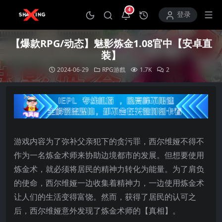
4
打开通知中心
登录
【爆款RPG/动态】魅影炼金1.08官中【安卓直
装】
2024-06-29
RPG游戲
1.7K
2
游戏内容为了弥补父亲犯下的贪污罪，西尔维娅不得不
作为一名炼金术师来协助边境都市的发展。但想要使用
炼金术，就必须将居民的精神力转化为能量。为了肩负
的使命，西尔维娅一边收集着精神力，一边使用炼金术
让人们的生活变得富饶。然而，获得了居民的认可之
后，西尔维娅意外发现了炼金术师的【真相】。