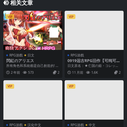
相关文章
VIP
VIP
RPG游戲
日文
RPG游戲
閃紅のアリエス
0919远古RPG旧作【可纯可
堕？】★亡国公主・科莱特★
所有角色和系統都是自己創造的! 高
日文原名：★亡国の姫・コレット
～虽是处女，却出售内裤与身
昂的頭顱的人物所畫的場景 結合動
★～処女だけど、パンツもカラダ
2 年前
573
2
11 月前
1.6K
2
体的RPG～★亡国の姫・コレ
畫，你可以像看...
も売っちゃうRPG ...
ット★V2.09【AI加载汉化】
VIP
VIP
RPG游戲
汉化中文
RPG游戲
中文