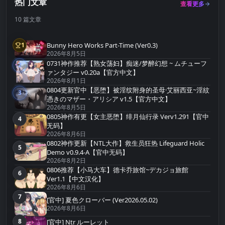
热门文章
查看更多
10 篇文章
Bunny Hero Works Part-Time (Ver0.3)
1
第1名
2026年8月5日
0731神作推荐【熟女荡妇】痴迷/梦醉幻想 ~ ムチューフ
2
第2名
ァンタジー v0.20a【官方中文】
2026年8月1日
0804更新官中【恶堕】被淫纹附身的圣母·艾丽西亚~淫紋
3
第3名
憑きのマザー・アリシア v1.5【官方中文】
2026年8月5日
0805神作有更【女主恶堕】绯月仙行录 Verv1.291【官中
4
第4名
无码】
2026年8月6日
0802神作更新【NTL大作】救生员狂热 Lifeguard Holic
5
第5名
Demo v0.9.4-A【官中无码】
2026年8月2日
0806推荐【小马大车】德卡乔旅馆~デカジョ旅館
6
第6名
Ver1.1【中文汉化】
2026年8月6日
7
第7名
[官中] 夏色クローバー (Ver2026.05.02)
2026年8月6日
8
[官中] Ntr ルーレット
第8名