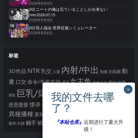
2026年8月4日
[AI] ニートの俺は见ていることしか出来ない
9
第9名
(Ver2026.07.15
2026年8月4日
10
第10名
[AI] 怪人協会 世界征服シミュレーター
2026年8月6日
标签
內射/中出
NTR
動
3D作品
乳交
剖面圖
人妻
制服
女主角
畫
口交
命令/半推半就
多P
姊姊正太
學校/校園
巨乳/爆乳
幻想
強制播種
強制你播種
寢取
後宮
男主角
懷孕
恩恩愛愛
男性受
教育
拘束
暗示
沉淪快樂
戰鬥H
胸部/奶子
異種播種
羞辱
羞恥/恥辱
肛交
處女
著衣
『本站仓库』
近期进行了重大升
點陣圖
觸手
觸摸
酪梨
製作大師
露出
阿黑顏
賣春/援交
輪流播種
级！