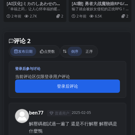
[AI汉化]ミカのしあわせのク
[AI翻] 勇者大战魔物娘RPG/
スリ
もんむす・くえすと! ぱらど
「幸福之药」让人心怀幸福的暖心
输了就会被妖女侵犯的正统RPG！
っくすRPG 全章整合 Ver3.02
「米卡的幸福药剂」是一款以双性
如果在战斗中失败，就会被妖娆的
2 年前
2.7K
2
2 年前
6.5K
2
族少女米卡（玩家角...
妖女怪物打倒！ ...
评论 2
发布日期
点赞数
倒序
正序
登录后参与讨论
当前评论区仅限登录用户评论
登录后评论
ben77
2025-02-05
普通用户
B
解壓碼都試過一遍了 還是不行解壓 解壓碼是
什麼鴨