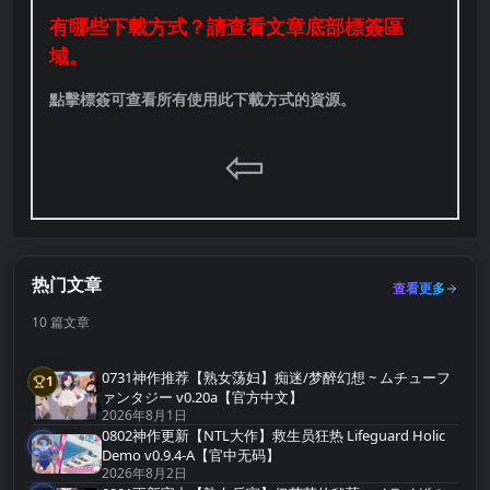
有哪些下載方式？請查看文章底部標簽區
域。
點擊標簽可查看所有使用此下載方式的資源。
⇦
热门文章
查看更多
10 篇文章
0731神作推荐【熟女荡妇】痴迷/梦醉幻想 ~ ムチューフ
1
第1名
ァンタジー v0.20a【官方中文】
2026年8月1日
0802神作更新【NTL大作】救生员狂热 Lifeguard Holic
2
第2名
Demo v0.9.4-A【官中无码】
2026年8月2日