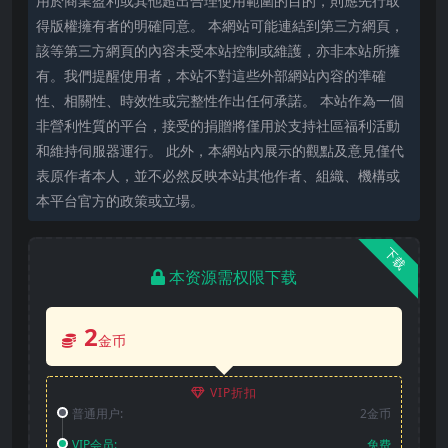
用於商業盈利或其他超出合理使用範圍的目的，則應先行取
得版權擁有者的明確同意。 本網站可能連結到第三方網頁，
該等第三方網頁的內容未受本站控制或維護，亦非本站所擁
有。我們提醒使用者，本站不對這些外部網站內容的準確
性、相關性、時效性或完整性作出任何承諾。 本站作為一個
非營利性質的平台，接受的捐贈將僅用於支持社區福利活動
和維持伺服器運行。 此外，本網站內展示的觀點及意見僅代
表原作者本人，並不必然反映本站其他作者、組織、機構或
本平台官方的政策或立場。
下载
本资源需权限下载
2
金币
VIP折扣
普通用户:
2金币
VIP会员:
免费