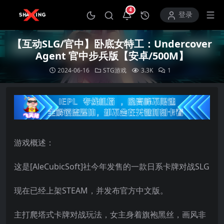
4
打开通知中心
登录
【互动SLG/官中】卧底女特工：Undercover
Agent 官中步兵版【安卓/500M】
2024-06-16
STG游戏
3.3K
1
游戏概述：
这是[AleCubicSoft]社今年发售的一款日系卡牌对战SLG
现在已经上架STEAM，并发布官方中文版。
主打爬塔式卡牌对战玩法，女主身着旗袍黑丝，画风非