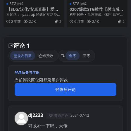
STG游戏
STG游戏
【SLG/汉化/安卓直装】爱丽
0207爆款STG推荐【射击后
丝的裁决
宫】机战后宫 ~ 深渊羁绊 Mec
社团名：nyaatrap 经典的互动类游
机甲射击 × 后宫养成 《机甲后宫：
ha Harem: Bonds of the Ab
戏捏，感觉这样的互动很新颖的。
深渊之绊》融合了刺激的弹幕式机
2 年前
2.0K
2
6 月前
2.1K
2
yss v0.1【官中无码】
算是个小游...
甲射击与低俗的...
评论 1
发布日期
点赞数
倒序
正序
登录后参与讨论
当前评论区仅限登录用户评论
登录后评论
dj2233
2024-07-12
普通用户
D
可以补一下吗，大佬