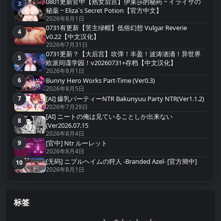
0801更新官中【熟女后宫】伊莱莎的秘药 ~ イライザの
3
第3名
秘薬 ~ Eliza`s Secret Potion【官方中文】
2026年8月1日
0731有更新【苦主绿帽】低俗幻想 Vulgar Reverie
4
第4名
v0.22【中文汉化】
2026年7月31日
0731更新？【大后宫】吹弹！丰盈！波涛汹涌！异世界
5
第5名
欧派间谍学园！v20260731+存档【中文汉化】
2026年8月1日
Bunny Hero Works Part-Time (Ver0.3)
6
第6名
2026年8月5日
[AI] 爆乳パーティーNTR Bakunyuu Party NTR(Ver1.1.2)
7
第7名
2026年7月29日
[AI] ニートの俺は见ていることしか出来ない
8
第8名
(Ver2026.07.15
2026年8月4日
9
[官中] Ntr ルーレット
第9名
2026年8月4日
[无码] ニプルヘイムの狩人 -Branded Azel- [官方簡中]
10
第10名
2026年8月1日
标签