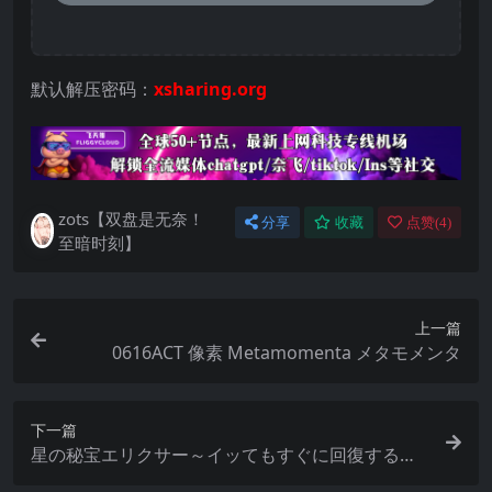
默认解压密码：
xsharing.org
zots【双盘是无奈！
分享
收藏
点赞(
4
)
至暗时刻】
上一篇
0616ACT 像素 Metamomenta メタモメンタ
下一篇
星の秘宝エリクサー～イッてもすぐに回復するか
ら、我慢出来なくて..～