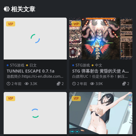
相关文章
VIP
VIP
STG游戏
日文
STG游戏
中文
TUNNEL ESCAPE 0.7.1a
STG 弹幕射击 黄昏的天使 AN
GEL AT DUSK V0332 中文猎
遊戲簡介:https://ci-en.dlsite.com/c
白嫖用UC！但是失效不补！解压
奇
reator/13...
码：zyii 【zip和z01要放到一起解
2 年前
3.3K
2
2 年前
3.9K
2
压】 ...
VIP
VIP