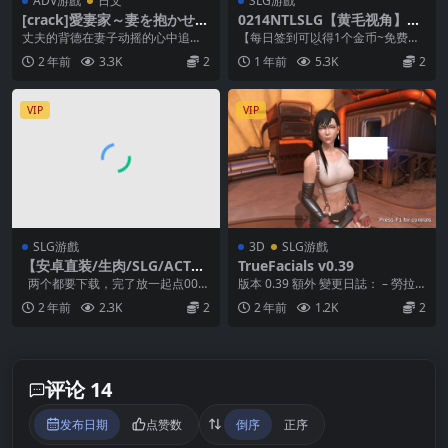
ADV游戲
日文
SLG游戲
[crack]愛妻家～妻を抱かせる
0214NTLSLG【黄毛视角】NT
夫の歪愛～
R-可愛い生徒たち Ver1.11
丈夫的背德在妻子动摇的心中追击
【每日签到可以得1个金币~免费兑
【官方中文】
而至。 尽管爱着丈夫，但被除丈夫
换1个游戏】 ①把后缀名为.zip1改
2 年前
3.3K
2
1 年前
5.3K
2
外的人抱着，身为贞...
为zip和...
VIP
VIP
SLG游戲
3D
SLG游戲
【安卓直装/生肉/SLG/ACT】
TrueFacials v0.39
涩涩方块人
两个都要下载，完了放一起点001
版本 0.39 額外 變更日誌： – 勞拉 –
解压码：uuqy 拿走吱吱吱
古墓麗影的崛起 – Mercy ...
2 年前
2.3K
2
2 年前
1.2K
2
评论 14
发布日期
点赞数
倒序
正序