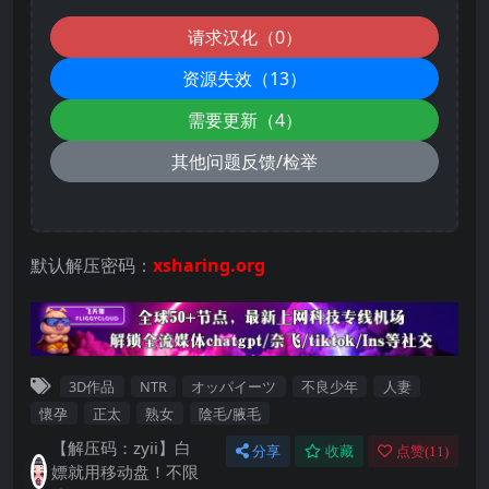
请求汉化（0）
资源失效（13）
需要更新（4）
其他问题反馈/检举
默认解压密码：
xsharing.org
3D作品
NTR
オッパイーツ
不良少年
人妻
懷孕
正太
熟女
陰毛/腋毛
【解压码：zyii】白
分享
收藏
点赞(
11
)
嫖就用移动盘！不限