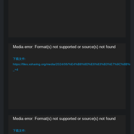
放
器
视
Media error: Format(s) not supported or source(s) not found
频
下载文件:
播
https://files.xsharing.org/media/2024/06/%E4%B8%8D%E6%83%B3%E7%9C
_=4
放
器
视
Media error: Format(s) not supported or source(s) not found
频
下载文件: