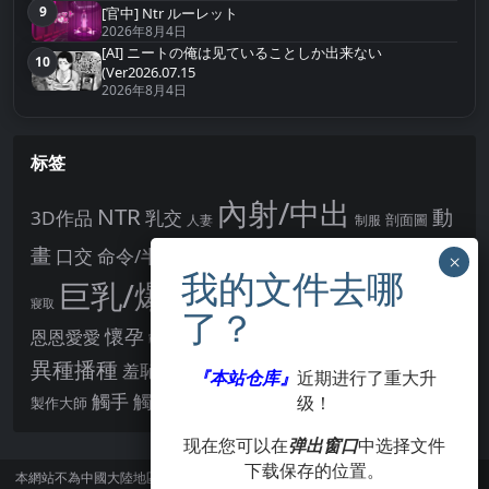
9
[官中] Ntr ルーレット
第9名
2026年8月4日
[AI] ニートの俺は见ていることしか出来ない
10
第10名
(Ver2026.07.15
2026年8月4日
标签
內射/中出
NTR
動
3D作品
乳交
剖面圖
人妻
制服
女主角
畫
口交
命令/半推半就
多P
姊姊正太
學校/校園
巨乳/爆乳
幻想
強制播種
強制你播種
寢取
後宮
男主角
懷孕
恩恩愛愛
男性受
教育
拘束
暗示
沉淪快樂
戰鬥H
胸部/奶子
異種播種
羞辱
羞恥/恥辱
肛交
處女
著衣
『本站仓库』
近期进行了重大升
點陣圖
觸手
觸摸
酪梨
级！
製作大師
露出
阿黑顏
賣春/援交
輪流播種
现在您可以在
弹出窗口
中选择文件
下载保存的位置。
本網站不為中國大陸地區的用戶提供服務。
訪問本網站請遵守當地法律。訪問本