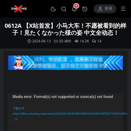
4
打开通知中心
登录
0612A 【X站首发】小马大车！不愿被看到的样
子！見たくなかった様の姿 中文全动态！
2024-06-13
3D
神作
14.2K
14
视
Media error: Format(s) not supported or source(s) not found
频
下载文件:
播
https://files.xsharing.org/media/2024/06/%E4%B8%8D%E8%83%BD%E7%9C
_=1
放
器