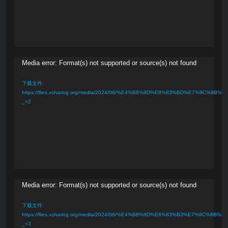
视
Media error: Format(s) not supported or source(s) not found
频
下载文件:
播
https://files.xsharing.org/media/2024/06/%E4%B8%8D%E8%83%BD%E7%9C
_=2
放
器
视
Media error: Format(s) not supported or source(s) not found
频
下载文件:
播
https://files.xsharing.org/media/2024/06/%E4%B8%8D%E6%83%B3%E7%9C
_=3