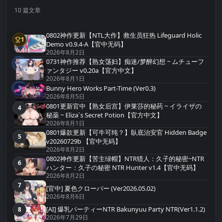
10 篇文章
0802神作更新【NTL大作】救生员狂热 Lifeguard Holic
1
第1名
Demo v0.9.4-A【官中无码】
2026年8月2日
0731神作推荐【熟女荡妇】痴迷/梦醉幻想 ~ ムチューフ
2
第2名
ァンタジー v0.20a【官方中文】
2026年8月1日
Bunny Hero Works Part-Time (Ver0.3)
3
第3名
2026年8月5日
0801更新官中【熟女后宫】伊莱莎的秘药 ~ イライザの
4
第4名
秘薬 ~ Eliza`s Secret Potion【官方中文】
2026年8月1日
0801爆款更新【可牛可纯？】臥底治安官 Hidden Badge
5
第5名
v20260729b 【官中无码】
2026年8月2日
0802神作更新【苦主绿帽】NTR猎人：久子的秘密~NTR
6
第6名
ハンター：久子の秘密 NTR Hunter v1.4【官中无码】
2026年8月2日
7
第7名
[官中] 夏色クローバー (Ver2026.05.02)
2026年8月6日
[AI] 爆乳パーティーNTR Bakunyuu Party NTR(Ver1.1.2)
8
第8名
2026年7月29日