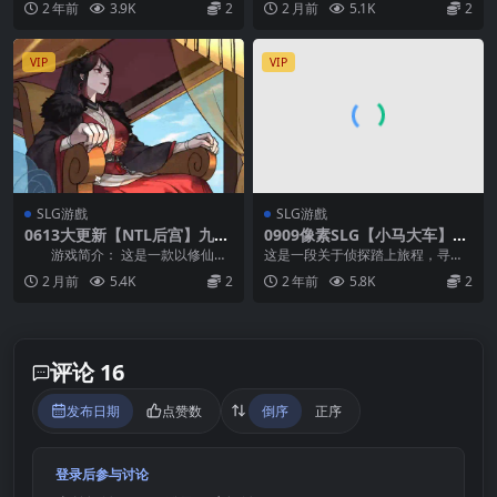
2 年前
3.9K
2
2 月前
5.1K
2
辱的...
模拟 × 多...
VIP
VIP
SLG游戲
SLG游戲
0613大更新【NTL后宫】九界
0909像素SLG【小马大车】正
之上 Above The Immortalit
太侦探多伊尔的调查 ドイルの
游戏简介： 这是一款以修仙世
这是一段关于侦探踏上旅程，寻找
y Realm Ver0.50p【官中无
シラベ Ver0.1.5.1 【解谜寻物
界为背景的 NTR 主题成人游戏。 ...
神秘宝物以寻找失踪父母的故事。
2 月前
5.4K
2
2 年前
5.8K
2
码】
+机翻】
主人公回到父母的故...
评论 16
发布日期
点赞数
倒序
正序
登录后参与讨论