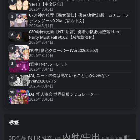
4
第4名
Ver1.1【中文汉化】
2026年8月6日
0731神作推荐【熟女荡妇】痴迷/梦醉幻想 ~ ムチューフ
5
第5名
ァンタジー v0.20a【官方中文】
2026年8月1日
0804神作更新【NTL后宫】勇者小队必须堕落 Hero
6
第6名
Party Must Fall v0.62 【AI加载汉化】
2026年8月4日
7
第7名
[官中] 夏色クローバー (Ver2026.05.02)
2026年8月6日
8
[官中] Ntr ルーレット
第8名
2026年8月4日
[AI] ニートの俺は见ていることしか出来ない
9
第9名
(Ver2026.07.15
2026年8月4日
10
第10名
[AI] 怪人協会 世界征服シミュレーター
2026年8月6日
标签
內射/中出
NTR
動
3D作品
乳交
剖面圖
人妻
制服