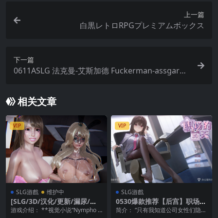
上一篇
白黒レトロRPGプレミアムボックス
下一篇
0611ASLG 法克曼-艾斯加德 Fuckerman-assgard
中文 动态
相关文章
VIP
VIP
SLG游戲
维护中
SLG游戲
[SLG/3D/汉化/更新/漏尿/舔
0530爆款推荐【后宫】职场的
阴]花痴驯兽师/仙凤驯兽师/睡
30天 ~ 30 Days of Work +存
游戏介绍： **视觉小说“Nympho T
简介： “只有我知道公司女性们隐藏
莲驯兽师【安卓直装+pc】
档【官中无码】
amer”将带您踏上腐败，诱惑和羞
的一面。” 这是一款结合办公室日常