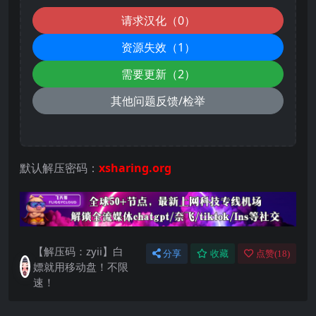
请求汉化（0）
资源失效（1）
需要更新（2）
其他问题反馈/检举
默认解压密码：
xsharing.org
【解压码：zyii】白
分享
收藏
点赞(
18
)
嫖就用移动盘！不限
速！