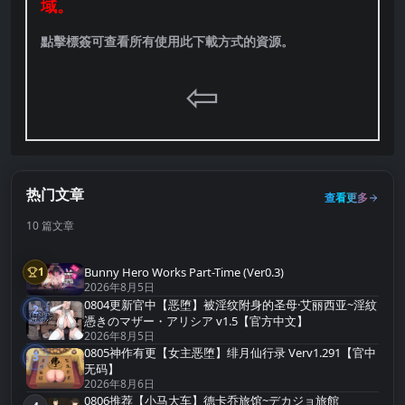
域。
點擊標簽可查看所有使用此下載方式的資源。
⇦
热门文章
查看更多
10 篇文章
Bunny Hero Works Part-Time (Ver0.3)
1
第1名
2026年8月5日
0804更新官中【恶堕】被淫纹附身的圣母·艾丽西亚~淫紋
2
第2名
憑きのマザー・アリシア v1.5【官方中文】
2026年8月5日
0805神作有更【女主恶堕】绯月仙行录 Verv1.291【官中
3
第3名
无码】
2026年8月6日
0806推荐【小马大车】德卡乔旅馆~デカジョ旅館