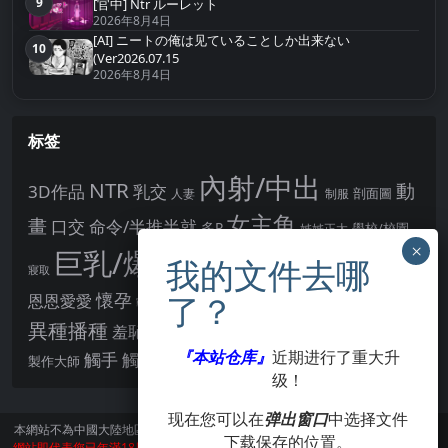
9
[官中] Ntr ルーレット
第9名
2026年8月4日
[AI] ニートの俺は见ていることしか出来ない
10
第10名
(Ver2026.07.15
2026年8月4日
标签
內射/中出
NTR
動
3D作品
乳交
剖面圖
人妻
制服
女主角
畫
口交
命令/半推半就
多P
姊姊正太
學校/校園
巨乳/爆乳
幻想
強制播種
強制你播種
寢取
後宮
男主角
懷孕
恩恩愛愛
男性受
教育
拘束
暗示
沉淪快樂
戰鬥H
胸部/奶子
異種播種
羞辱
羞恥/恥辱
肛交
處女
著衣
『本站仓库』
近期进行了重大升
點陣圖
觸手
觸摸
酪梨
製作大師
露出
阿黑顏
賣春/援交
輪流播種
级！
现在您可以在
弹出窗口
中选择文件
本網站不為中國大陸地區的用戶提供服務。
訪問本網站請遵守當地法律。訪問本
下载保存的位置。
網站即代表您已年滿18周歲。本站所有作品版權歸著作人所有，僅供學習交流使