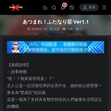
4
打开通知中心
登录
あつまれ！ふたなり荘 Ver1.1
2026-01-14
日文
1.0K
1
【遊戲說明】
・故事梗概
“哎！？我來當管理員！？”
主人公是一位活潑坦率的女高中生，她的祖父經營著一
家名為“雙成莊”的設施。
這是一個為了支持具有雙性特征的人們健康生活而設立
的機構。