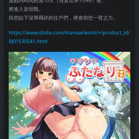
遊戲內時間經過10天（現實世界1小時）後，
將進入首領戰。
與您結下深厚羈絆的住戶們，將會助您一臂之力。
https://www.dlsite.com/maniax/work/=/product_id/
RJ01530541.html