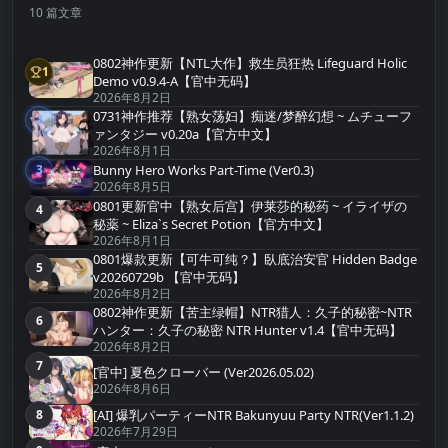
10 篇文章
0802神作更新【NTL大作】救生员狂热 Lifeguard Holic
1
第1名
Demo v0.9.4-A【官中无码】
2026年8月2日
0731神作推荐【熟女荡妇】痴迷/梦醉幻想 ~ ムチューフ
2
第2名
ァンタジー v0.20a【官方中文】
2026年8月1日
Bunny Hero Works Part-Time (Ver0.3)
3
第3名
2026年8月5日
0801更新官中【熟女后宫】伊莱莎的秘药 ~ イライザの
4
第4名
秘薬 ~ Eliza`s Secret Potion【官方中文】
2026年8月1日
0801爆款更新【可牛可纯？】臥底治安官 Hidden Badge
5
第5名
v20260729b 【官中无码】
2026年8月2日
0802神作更新【苦主绿帽】NTR猎人：久子的秘密~NTR
6
第6名
ハンター：久子の秘密 NTR Hunter v1.4【官中无码】
2026年8月2日
7
第7名
[官中] 夏色クローバー (Ver2026.05.02)
2026年8月6日
[AI] 爆乳パーティーNTR Bakunyuu Party NTR(Ver1.1.2)
8
第8名
2026年7月29日