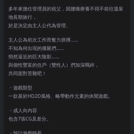
多年來擔任管理員的祖父，因腰痛療養不得不前往溫泉
地長期旅行，
於是決定由主人公代為管理。
主人公為初次工作而奮力拼搏……
不知為何出現的僵屍們……
悄然逼近的巨大陰影……
與個性豐富的住戶（雙性人）們加深羈絆，
共同面對苦難吧！
・遊戲類型
一款基於HD2D風格、略帶動作元素的休閒遊戲。
・成人向內容
包含7張CG及差分。
・預計遊戲時長