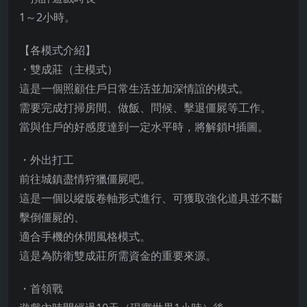
1～2小時。
【各模式介紹】
・雙成莊（主模式）
這是一個照顧住戶日常生活並加深情誼的模式。
需要完成打掃房間、做飯、問候、擊退僵屍等工作。
當與住戶的好感度達到一定水平時，將解鎖H插圖。
・外出打工
前往城鎮盡情狩獵僵屍吧。
這是一個以縱版卷軸形式進行、可獲取強化道具並不斷
擊倒僵屍的、
適合手機的休閒風格模式。
這是為防衛雙成莊所需資金的重要來源。
・首領戰