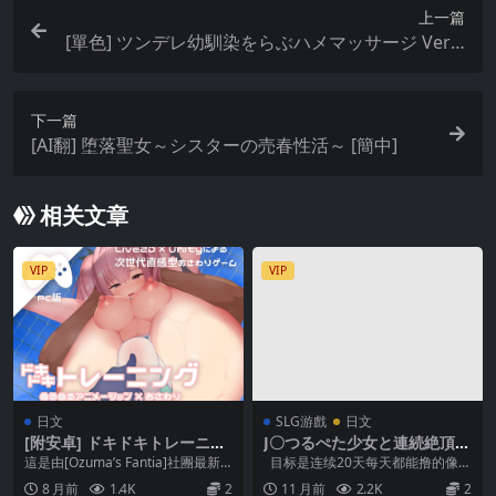
上一篇
[單色] ツンデレ幼馴染をらぶハメマッサージ Ver1.
02
下一篇
[AI翻] 堕落聖女～シスターの売春性活～ [簡中]
相关文章
VIP
VIP
日文
SLG游戲
日文
[附安卓] ドキドキトレーニン
J〇つるぺた少女と連続絶頂開
グ
発日記 (ver1.01)
這是由[Ozuma’s Fantia]社團最新
目标是连续20天每天都能撸的像素
發布的互動SLG游戲。...
少女摸摸开发游戏 【重要】请务必
8 月前
1.4K
2
11 月前
2.2K
2
先...