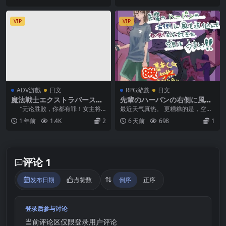
VIP
VIP
ADV游戲
日文
RPG游戲
日文
魔法戦士エクストラバースト
先輩のハーパンの右側に風を
～天使断罪～ [Crack] (ver20
送り込んで左側からでてきた
“无论胜败，你都有罪！女主将
最近天气真热。 更糟糕的是，空调
25.5.30)
空気はうまい!! (Ver1.2)
受到猥亵的惩罚！” “魔法战士与降
还坏了。 这就是我大四暑假的写
1 年前
1.4K
2
6 天前
698
1
临天使...
照。 找工作已经结...
评论 1
发布日期
点赞数
倒序
正序
登录后参与讨论
当前评论区仅限登录用户评论