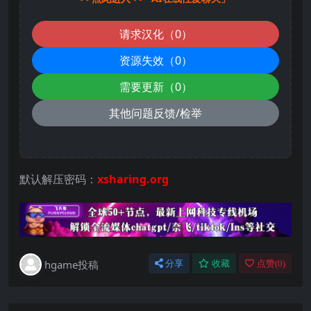
请求汉化（0）
资源失效（0）
需要更新（0）
其他问题反馈/检举
默认解压密码：
xsharing.org
hgame投稿
分享
收藏
点赞(
0
)