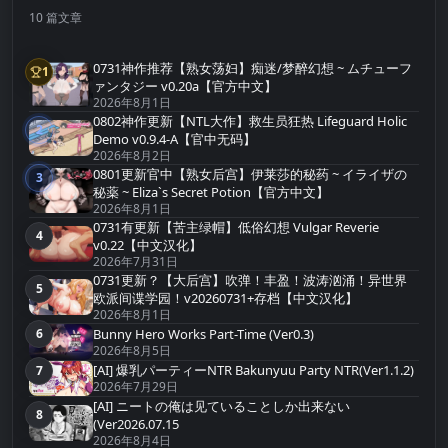
10 篇文章
0731神作推荐【熟女荡妇】痴迷/梦醉幻想 ~ ムチューフ
1
第1名
ァンタジー v0.20a【官方中文】
2026年8月1日
0802神作更新【NTL大作】救生员狂热 Lifeguard Holic
2
第2名
Demo v0.9.4-A【官中无码】
2026年8月2日
0801更新官中【熟女后宫】伊莱莎的秘药 ~ イライザの
3
第3名
秘薬 ~ Eliza`s Secret Potion【官方中文】
2026年8月1日
0731有更新【苦主绿帽】低俗幻想 Vulgar Reverie
4
第4名
v0.22【中文汉化】
2026年7月31日
0731更新？【大后宫】吹弹！丰盈！波涛汹涌！异世界
5
第5名
欧派间谍学园！v20260731+存档【中文汉化】
2026年8月1日
Bunny Hero Works Part-Time (Ver0.3)
6
第6名
2026年8月5日
[AI] 爆乳パーティーNTR Bakunyuu Party NTR(Ver1.1.2)
7
第7名
2026年7月29日
[AI] ニートの俺は见ていることしか出来ない
8
第8名
(Ver2026.07.15
2026年8月4日