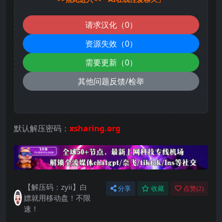
请求汉化（0）
资源失效（0）
需要更新（0）
其他问题反馈/检举
默认解压密码：
xsharing.org
【解压码：zyii】白
分享
收藏
点赞(
2
)
嫖就用移动盘！不限
速！