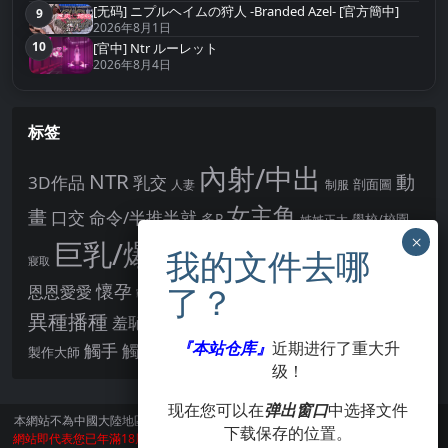
[无码] ニプルヘイムの狩人 -Branded Azel- [官方簡中]
9
第9名
2026年8月1日
10
[官中] Ntr ルーレット
第10名
2026年8月4日
标签
內射/中出
NTR
動
3D作品
乳交
剖面圖
人妻
制服
女主角
畫
口交
命令/半推半就
多P
姊姊正太
學校/校園
巨乳/爆乳
幻想
強制播種
強制你播種
寢取
後宮
男主角
懷孕
恩恩愛愛
男性受
教育
拘束
暗示
沉淪快樂
戰鬥H
胸部/奶子
異種播種
羞辱
羞恥/恥辱
肛交
處女
著衣
『本站仓库』
近期进行了重大升
點陣圖
觸手
觸摸
酪梨
製作大師
露出
阿黑顏
賣春/援交
輪流播種
级！
现在您可以在
弹出窗口
中选择文件
本網站不為中國大陸地區的用戶提供服務。
訪問本網站請遵守當地法律。訪問本
下载保存的位置。
網站即代表您已年滿18周歲。本站所有作品版權歸著作人所有，僅供學習交流使