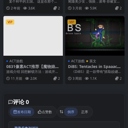
Another No Tears～(ver1.0
2024.07.10)
某个和平的王国。 这是在那个王
尾隨美少女，強插，凌辱 你被女友
7)
国中维护治安的“圣骑士团”。 这是
解雇了。現在，您只想對世界報
2 年前
3.6K
2
3 月前
5.9K
2
圣骑士团的...
仇。一些無辜的婦女是...
VIP
VIP
ACT游戲
ACT游戲
英文
0831像素ACT推荐【魔物娘互
DiBS: Tentacles in Spaaace
推】魔物娘之塔 Monmusu T
(Ver0.93)
游戏介绍 回想解锁方法：游戏开始
《DiBS》是一款帶有“抓取絞纏機
ower Ver1.02【官方中文】
后从商店开启全部区域已通关→可
制（Grapple Mech...
11 月前
2.0K
2
3 周前
1.1K
2
从2楼的回忆房间进...
评论 0
发布日期
点赞数
倒序
正序