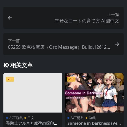
上一篇
幸せなニートの育て方 AI翻中文
下一篇
0525S 欧克按摩店（Orc Massage）Build.126122
38-TEST-人鱼新动画-(官中+DLC)
相关文章
VIP
VIP
ACT游戲
日文
ACT游戲
游戲
聖騎士アルネと魔孕の呪印～
Someone in Darkness (Ver