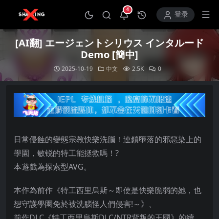
4
打开通知中心
登录
[AI翻] エージェントシリウス インタルード
Demo [簡中]
2025-10-19
中文
2.5K
0
日常侵蝕的變態宗教快樂洗腦！連鎖墮落的邪惡染上的
學園，敏锐的特工能拯救嗎！?
本遊戲為探索型AVG。
本作為前作《特工西里烏斯～即使是快樂脆弱的她，也
想守護學園免於被洗腦怪人們侵害!～》、
前作DLC《特工西里烏斯DLC/NTR背叛的王國》的續