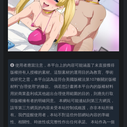
使用者應當注意，本平台上的內容可能涵蓋了未直接獲得
版權持有人授權的素材。這類素材的運用目的為教育、學術
或研究之需，本平台認為這符合美國版權法第107條關於版權
材料“合理使用”的條款。 倘若您計畫將本平台內的版權材料
用於商業盈利或其他超出合理使用範圍的目的，則應先行取
得版權擁有者的明確同意。 本網站可能連結到第三方網頁，
該等第三方網頁的內容未受本站控制或維護，亦非本站所擁
有。我們提醒使用者，本站不對這些外部網站內容的準確
性、相關性、時效性或完整性作出任何承諾。 本站作為一個