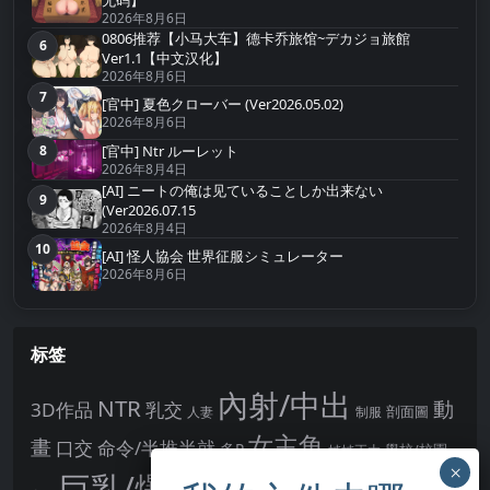
2026年8月6日
0806推荐【小马大车】德卡乔旅馆~デカジョ旅館
6
第6名
Ver1.1【中文汉化】
2026年8月6日
7
第7名
[官中] 夏色クローバー (Ver2026.05.02)
2026年8月6日
8
[官中] Ntr ルーレット
第8名
2026年8月4日
[AI] ニートの俺は见ていることしか出来ない
9
第9名
(Ver2026.07.15
2026年8月4日
10
第10名
[AI] 怪人協会 世界征服シミュレーター
2026年8月6日
标签
內射/中出
NTR
動
3D作品
乳交
剖面圖
人妻
制服
女主角
畫
口交
命令/半推半就
多P
姊姊正太
學校/校園
巨乳/爆乳