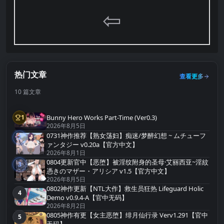
⇦
热门文章
查看更多
10 篇文章
Bunny Hero Works Part-Time (Ver0.3)
1
第1名
2026年8月5日
0731神作推荐【熟女荡妇】痴迷/梦醉幻想 ~ ムチューフ
2
第2名
ァンタジー v0.20a【官方中文】
2026年8月1日
0804更新官中【恶堕】被淫纹附身的圣母·艾丽西亚~淫紋
3
第3名
憑きのマザー・アリシア v1.5【官方中文】
2026年8月5日
0802神作更新【NTL大作】救生员狂热 Lifeguard Holic
4
第4名
Demo v0.9.4-A【官中无码】
2026年8月2日
0805神作有更【女主恶堕】绯月仙行录 Verv1.291【官中
5
第5名
无码】