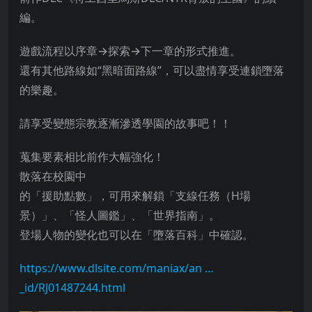
編。
遊戲流程以序章→探索→下一章的形式推進。
還有其他路線如“黑暗面路線”，可以盡情享受連鎖墮落
的樂趣。
請享受變態宗教逐漸滲透學園的故事吧！！
蒐集要素相比前作大幅強化！
散落在校園中
的「援助點數」，可用來解鎖「支線任務（H場
景）」、「怪人圖鑑」、「世界指南」。
登場人物的變化也可以在「墮落百科」中確認。
https://www.dlsite.com/maniax/an …
_id/RJ01487244.html