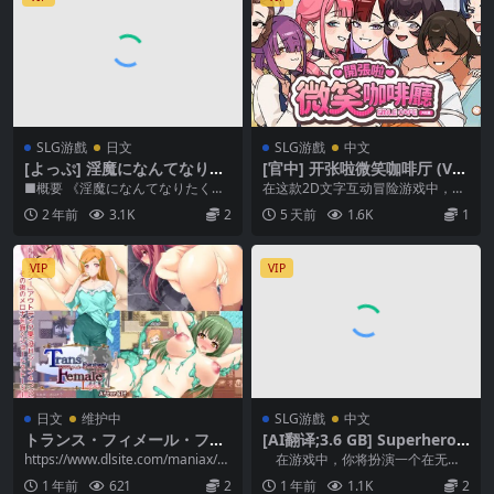
SLG游戲
日文
SLG游戲
中文
[よっぷ] 淫魔になんてなりた
[官中] 开张啦微笑咖啡厅 (Ver
くない!
1.7)
■概要 《淫魔になんてなりたくな
在这款2D文字互动冒险游戏中，你
い！》[よっぷ] 这是一个探索型的
将与8位女角踏上浪漫的恋爱旅程。
2 年前
3.1K
2
5 天前
1.6K
1
短篇成人角色扮...
玩家身为自由接...
VIP
VIP
日文
维护中
SLG游戲
中文
トランス・フィメール・ファ
[AI翻译;3.6 GB] Superheroe
ンタジー レガシー After&If
s Suck [v2.015 Public]
https://www.dlsite.com/maniax/w
在游戏中，你将扮演一个在无聊
ork/=/pro...
边缘徘徊的人，在超人类能...
1 年前
621
2
1 年前
1.1K
2