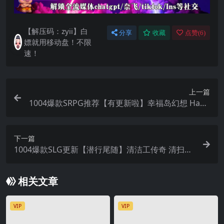
【解压码：zyii】白
分享
收藏
点赞(
6
)
嫖就用移动盘！不限
速！
上一篇
1004爆款SRPG推荐【有更新啦】幸福岛幻想 Happ
y island Fantasy Ver1.0.7【官中无码】
下一篇
1004爆款SLG更新【潜行尾随】清洁工传奇 清扫员
伝説 Cleaner Densetsu Ver1.01+存档【官方中
文】
相关文章
VIP
VIP