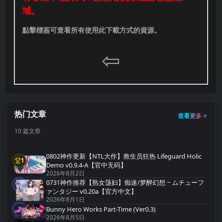
域。
點擊標簽可查看所有使用此下載方式的資源。
⇦
热门文章
查看更多
10 篇文章
0802神作更新【NTL大作】救生员狂热 Lifeguard Holic
1
第1名
Demo v0.9.4-A【官中无码】
2026年8月2日
0731神作推荐【熟女荡妇】痴迷/梦醉幻想 ~ ムチューフ
2
第2名
ァンタジー v0.20a【官方中文】
2026年8月1日
Bunny Hero Works Part-Time (Ver0.3)
3
第3名
2026年8月5日