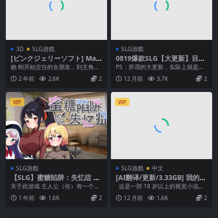
3D
SLG游戲
SLG游戲
[ピンクジェリーソフト] Mais
0819爆款SLG【大更新】目标
on de Labyrinth
是！成为哥布林大师！2 目指
她 刚开始交往的女朋友，到主角住
PS：所谓的大更新，实际上就是攒
せ！ゴブリンマスター2 Ver1.
的塔型公寓内进行首次体验时……那
到了一起更新..我觉得这样比较省事
2 年前
2.6K
2
12 月前
3.7K
2
5【官方中文】
里已经发生了“异...
2025 年...
VIP
VIP
SLG游戲
SLG游戲
中文
【SLG】蜜糖陷阱：失忆症 中
[AI翻译/更新/3.33GB] 我的猪
文动态版
公主 My Pig Princess [v0.9.
关于此游戏 主人公（你）有一个女
这是一部 18 岁以上的视觉小说，
0]
朋友。 她是一个清秀、成绩优异、
故事发生在一个猪女孩 Emelie 是公
1 年前
1.6K
2
12 月前
1.6K
2
体贴周到的非常温...
主...