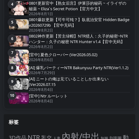
0801更新官中【熟女后宫】伊莱莎的秘药 ~ イライザの
4
第4名
秘薬 ~ Eliza`s Secret Potion【官方中文】
2026年8月1日
0801爆款更新【可牛可纯？】臥底治安官 Hidden Badge
5
第5名
v20260729b 【官中无码】
2026年8月2日
0802神作更新【苦主绿帽】NTR猎人：久子的秘密~NTR
6
第6名
ハンター：久子の秘密 NTR Hunter v1.4【官中无码】
2026年8月2日
7
第7名
[官中] 夏色クローバー (Ver2026.05.02)
2026年8月6日
[AI] 爆乳パーティーNTR Bakunyuu Party NTR(Ver1.1.2)
8
第8名
2026年7月29日
[AI] ニートの俺は见ていることしか出来ない
9
第9名
(Ver2026.07.15
2026年8月4日
10
[官中] Ntr ルーレット
第10名
2026年8月4日
标签
內射/中出
NTR
動
3D作品
乳交
剖面圖
人妻
制服