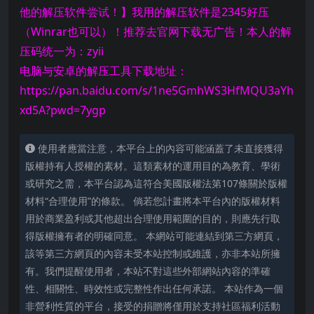
他的解压软件尝试！】我用的解压软件是2345好压
（Winrar也可以）！推荐去官网下载无广告！本人的解
压码统一为：zyii
电脑与安卓的解压工具下载地址：
https://pan.baidu.com/s/1ne5GmhWS3HfMQU3aYh
xd5A?pwd=7ygp
使用者應當注意，本平台上的內容可能涵蓋了未直接獲得
版權持有人授權的素材。這類素材的運用目的為教育、學術
或研究之需，本平台認為這符合美國版權法第107條關於版權
材料“合理使用”的條款。 倘若您計畫將本平台內的版權材料
用於商業盈利或其他超出合理使用範圍的目的，則應先行取
得版權擁有者的明確同意。 本網站可能連結到第三方網頁，
該等第三方網頁的內容未受本站控制或維護，亦非本站所擁
有。我們提醒使用者，本站不對這些外部網站內容的準確
性、相關性、時效性或完整性作出任何承諾。 本站作為一個
非營利性質的平台，接受的捐贈將僅用於支持社區福利活動