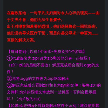
在南欧某地，一对平凡夫妇面对令人心碎的现实——由
于丈夫不育，他们无法生育孩子。
出于对嘲笑和羞辱的恐惧，他们选择将这一困境保密。
他们没有寻求医疗干预，而是向岳父寻求一种更为……
直接的解决方案。
【每日签到可以得1个金币~免费兑换1个游戏】
①把后缀名为.zip1改为zip和其他分卷一起解压！
（z01~z02的后缀不要改）解压完成后会看到.ogg的文
件！
②再将.ogg的文件改为.zip继续解压
③解压完成后会看到z01和名为zyii的文件！要将.z01的
文件和.zip1的压缩文件放到一起解压！否则会提示损
坏！（zip1改为zip）
【如果出现密码不对就是解压软件不识别！建议使用其