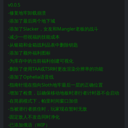
v0.0.5
-修复地牢卸载崩溃
-添加了最后两个地下城
-添加了Slacker，女友和Mangler老板的战斗
-减少一些祝福的技能成本
-从银箱和金箱战利品表中删除钥匙
-添加了额外福利图标
-为库存中的当前福利创建可视化
-删除了使用TAA或TSR时更改渲染分辨率的功能
-添加了Ophelia语音线
-指南针现在指向Sloth地牢最后一层的正确位置
-增加了检查，以确保移动地板时潜行者计时器不会启动
-在简易模式下，帕里时间窗口加倍
-当被潜行者抓住时，玩家现在暂时无敌
-固定敌人不攻击同时净化
-已添加俄语（WIP）