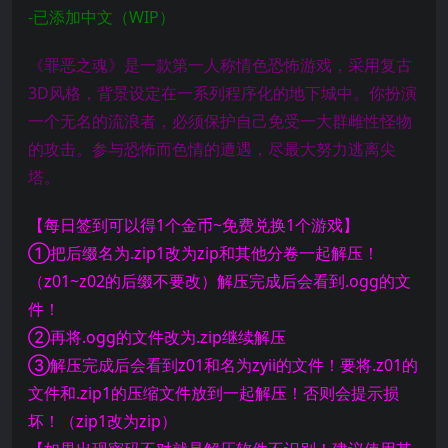
-已添加中文（WIP）
《罪恶之魂》是一款第一人称情色恐怖游戏，采用复古
3D风格，背景设定在一系列程序化的地下城中。你扮演
一个无名的流浪者，必须保护自己免受一大群雌性怪物
的攻击。参与恐怖而色情的遭遇，尽最大努力逃离尖
塔。​
【每日签到可以得1个金币~免费兑换1个游戏】
①把后缀名为.zip1改为zip和其他分卷一起解压！
（z01~z02的后缀不要改）解压完成后会看到.ogg的文
件！
②再将.ogg的文件改为.zip继续解压
③解压完成后会看到z01和名为zyii的文件！要将.z01的
文件和.zip1的压缩文件放到一起解压！否则会提示损
坏！（zip1改为zip）