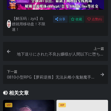
【解压码：zyii】白
分享
收藏
点赞(
6
)
嫖就用移动盘！不限
速！
上一篇
地下送りにされた不良お嬢様が人間以下に堕ちる
まで (ver2025.08.08)
下一篇
0810小型RPG【萝莉逆推】无法从雌小鬼魅魔手中
逃脱！メスガキサキュバスから逃げられない！含
存档【AI加载汉化】
相关文章
VIP
VIP