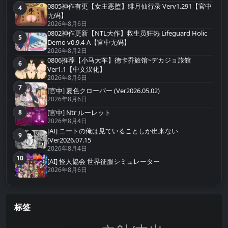
0805神作有更【女主恶堕】绯月仙行录 Verv1.291【官中
4
第4名
无码】
2026年8月6日
0802神作更新【NTL大作】救生员狂热 Lifeguard Holic
5
第5名
Demo v0.9.4-A【官中无码】
2026年8月2日
0806推荐【小马大车】德卡乔旅馆~デカジョ旅館
6
第6名
Ver1.1【中文汉化】
2026年8月6日
7
第7名
[官中] 夏色クローバー (Ver2026.05.02)
2026年8月6日
8
[官中] Ntr ルーレット
第8名
2026年8月4日
[AI] ニートの俺は见ていることしか出来ない
9
第9名
(Ver2026.07.15
2026年8月4日
10
第10名
[AI] 怪人協会 世界征服シミュレーター
2026年8月6日
标签