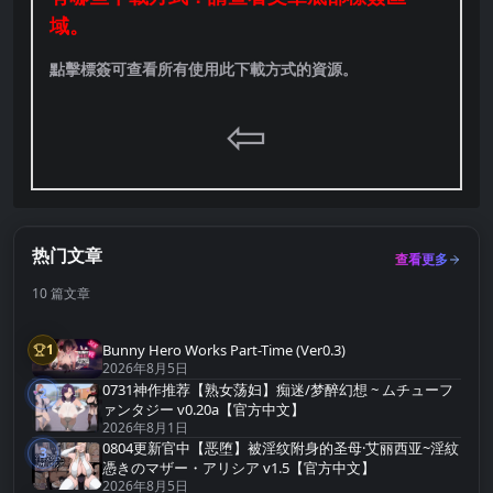
域。
點擊標簽可查看所有使用此下載方式的資源。
⇦
热门文章
查看更多
10 篇文章
Bunny Hero Works Part-Time (Ver0.3)
1
第1名
2026年8月5日
0731神作推荐【熟女荡妇】痴迷/梦醉幻想 ~ ムチューフ
2
第2名
ァンタジー v0.20a【官方中文】
2026年8月1日
0804更新官中【恶堕】被淫纹附身的圣母·艾丽西亚~淫紋
3
第3名
憑きのマザー・アリシア v1.5【官方中文】
2026年8月5日