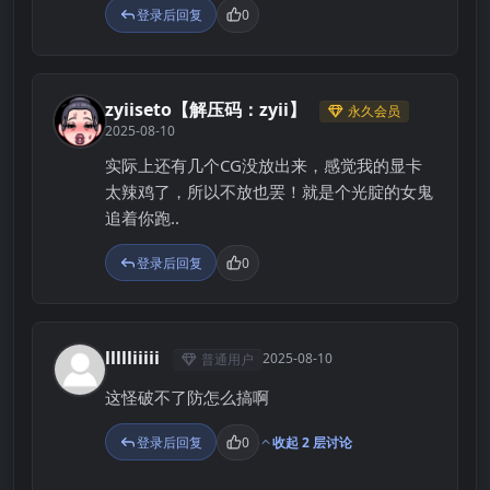
登录后回复
0
zyiiseto【解压码：zyii】
永久会员
Z
2025-08-10
实际上还有几个CG没放出来，感觉我的显卡
太辣鸡了，所以不放也罢！就是个光腚的女鬼
追着你跑..
登录后回复
0
llllliiiii
2025-08-10
普通用户
L
这怪破不了防怎么搞啊
登录后回复
0
收起 2 层讨论