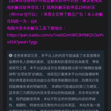
【如果出现密码不对就是解压软件不识别！建议使用其
他的解压软件尝试！】我用的解压软件是2345好压
（Winrar也可以）！推荐去官网下载无广告！本人的解
压码统一为：zyii
电脑与安卓的解压工具下载地址：
https://pan.baidu.com/s/1ne5GmhWS3HfMQU3aYh
xd5A?pwd=7ygp
使用者應當注意，本平台上的內容可能涵蓋了未直接獲得
版權持有人授權的素材。這類素材的運用目的為教育、學術
或研究之需，本平台認為這符合美國版權法第107條關於版權
材料“合理使用”的條款。 倘若您計畫將本平台內的版權材料
用於商業盈利或其他超出合理使用範圍的目的，則應先行取
得版權擁有者的明確同意。 本網站可能連結到第三方網頁，
該等第三方網頁的內容未受本站控制或維護，亦非本站所擁
有。我們提醒使用者，本站不對這些外部網站內容的準確
性、相關性、時效性或完整性作出任何承諾。 本站作為一個