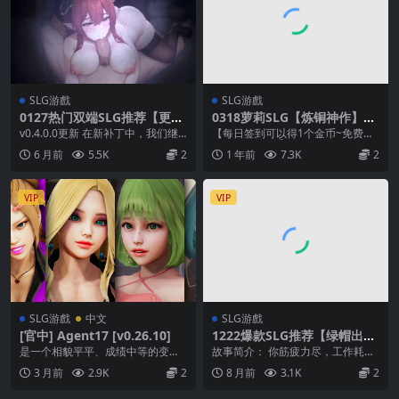
SLG游戲
SLG游戲
0127热门双端SLG推荐【更新
0318萝莉SLG【炼铜神作】炉
啦】恶魔女王的诱惑 ~ seduct
姦12 ～萝莉们的阴道与触感~
v0.4.0.0更新 在新补丁中，我们继
【每日签到可以得1个金币~免费兑
ion of the demon queen Ve
アリスたちの膣と感触～【中
续改进旧内容、添加新内容，并进
换1个游戏】 ①把后缀名为.zip1改
6 月前
5.5K
2
1 年前
7.3K
2
r0.4.0【官中无码】
文精翻】（含吉里吉里模拟
一步推进故...
为zip和...
器）
VIP
VIP
SLG游戲
中文
SLG游戲
[官中] Agent17 [v0.26.10]
1222爆款SLG推荐【绿帽出
轨】我的A级魔女 My A-rank
是一个相貌平平、成绩中等的变
故事简介： 你筋疲力尽，工作耗尽
Witch v0.6【中文汉化】
态，在学校里默默无闻，无人问
了你最后的力气。你深爱的女孩背
3 月前
2.9K
2
8 月前
3.1K
2
津。偶尔，你可能会遭到一...
叛了你，离你而去。...