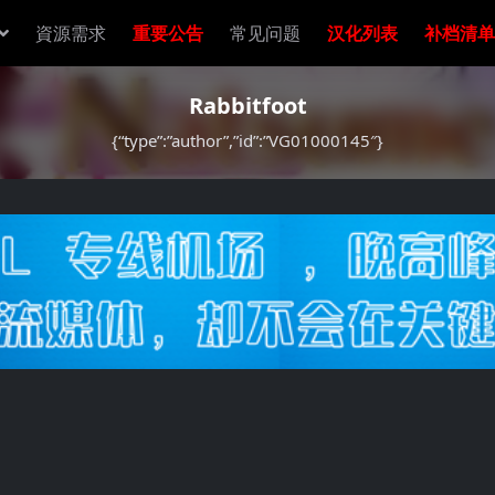
資源需求
重要公告
常见问题
汉化列表
补档清单
Rabbitfoot
{“type”:”author”,”id”:”VG01000145″}