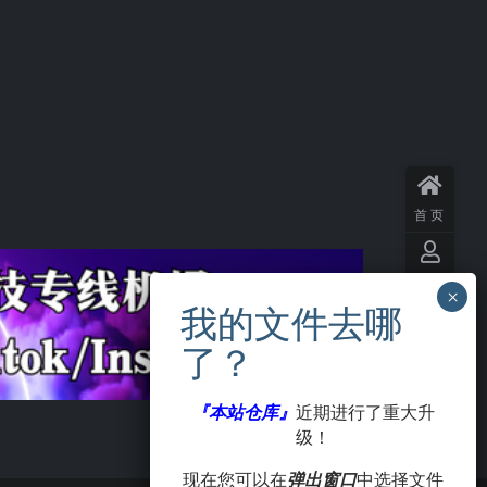
首页
用户
中心
VIP
会员
『本站仓库』
近期进行了重大升
级！
签到
现在您可以在
弹出窗口
中选择文件