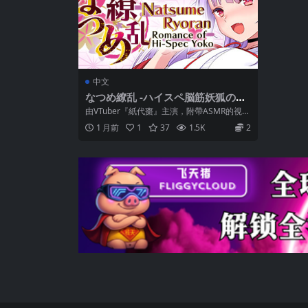
中文
なつめ繚乱 -ハイスペ脳筋妖狐の恋
愛奇譚- [官方繁中]
由VTuber『紙代棗』主演，附帶ASMR的視覺
小說！ 和天真浪漫的妖狐劍士棗一...
1 月前
1
37
1.5K
2