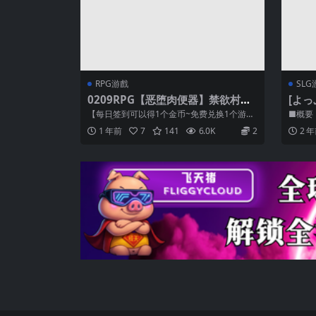
RPG游戲
SLG
0209RPG【恶堕肉便器】禁欲村事
[よ
件簿-搭档的身体被盯上了-禁欲村の
い!
【每日签到可以得1个金币~免费兑换1个游
■概要
事件簿 -狙われる相棒の身体【AI加
戏】 ①把后缀名为.zipP改为zip和...
っぷ]
1 年前
7
141
6.0K
2
2 
载汉化】