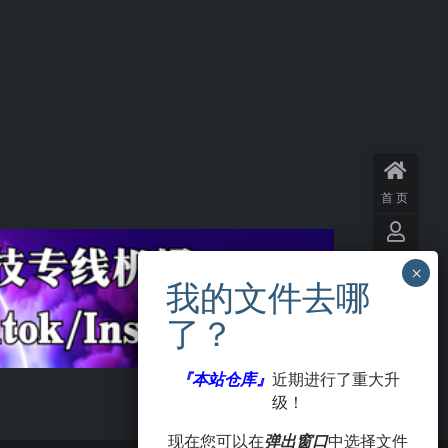
首页
用户
中心
VIP
会员
『本站仓库』
近期进行了重大升
级！
签到
现在您可以在
弹出窗口
中选择文件