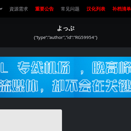
資源需求
重要公告
常见问题
汉化列表
补档清单
よっぷ
{“type”:”author”,”id”:”RG59954″}