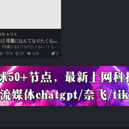
游戲
日文
っぷ] 淫魔になんてなりたくな
 《淫魔になんてなりたくない！》[よ
 这是一个探索型的短篇成人角色扮...
年前
4
57
3.1K
2