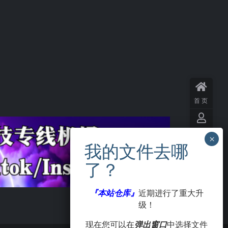
首页
用户
中心
VIP
会员
『本站仓库』
近期进行了重大升
级！
签到
现在您可以在
弹出窗口
中选择文件