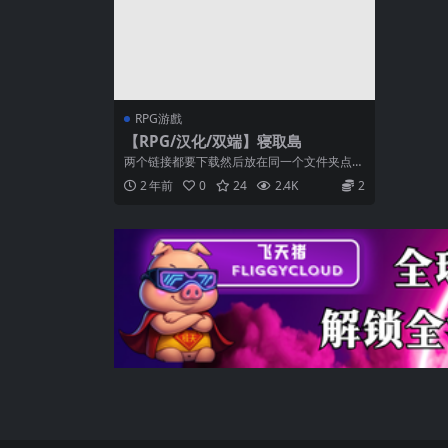
RPG游戲
【RPG/汉化/双端】寝取島
两个链接都要下载然后放在同一个文件夹点0
01 解压码：zzzz 拿走吱吱吱...
2 年前
0
24
2.4K
2