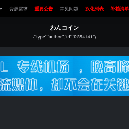
資源需求
重要公告
常见问题
汉化列表
补档清单
わんコイン
{“type”:”author”,”id”:”RG54141″}