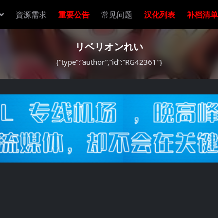
資源需求
重要公告
常见问题
汉化列表
补档清单
リベリオンれい
{“type”:”author”,”id”:”RG42361″}