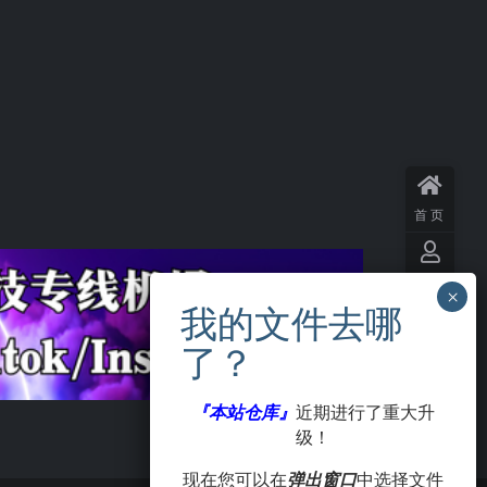
首页
用户
中心
VIP
会员
『本站仓库』
近期进行了重大升
级！
签到
现在您可以在
弹出窗口
中选择文件