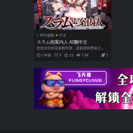
RPG游戲
中文
スラム街案内人 AI翻中文
您所注目的這個貧民窟，是慾望與墮落之
城……！ 成為貧民窟導遊，巧妙地引誘來訪女
2 年前
3
23
1.3K
2
孩...