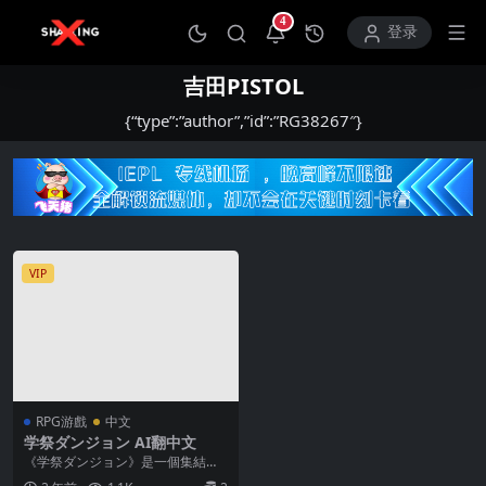
4
打开通知中心
登录
吉田PISTOL
{“type”:”author”,”id”:”RG38267″}
VIP
RPG游戲
中文
学祭ダンジョン AI翻中文
《学祭ダンジョン》是一個集結了
奇幻、角色扮演、逃脫和後宮元素