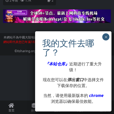
2 年前
1.1K
2
於一體的遊戲。在這款...
本網站不為中國大陸地區的用戶提供服務。
訪問本網站請遵守當地法律。訪問本
網站即代表您已年滿18周歲。本站所有作品版權歸著作人所有，僅供學習交流使
用，請在24小時内刪除。
©Xsharing.org CopyRight 1999-2024 . All Rights Reserved.
『本站仓库』
近期进行了重大升
级！
现在您可以在
弹出窗口
中选择文件
下载保存的位置。
当然，请使用最新版本的
chrome
浏览器以确保最佳效能。
首页
分类
会员
我的
签到