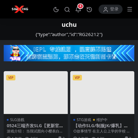
4
打开通知中心
登录
uchu
{“type”:”author”,”id”:”RG26212″}
VIP
VIP
SLG游戲
STG游戏
维护中
0524三端齐发SLG【更新官
【动作SLG/制服JK/爆乳】炸
中】超简单的黑杰克 横刀夺爱
弹猫（ばくだんねこ）【安卓
游戏介绍： 当我试图向小樱表白
○故事情节 在主人公上学的学校 流
的21点脱衣啪啪扑克 Simple
+pc】
时，另一个叫莫莫的女孩挡住了我
行着一个叫做「炸弹猫」的 稍微有