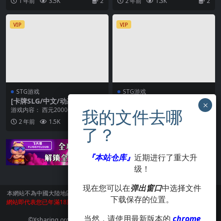
1 年前
3.5K
2
2 年前
1.3K
2
Black Jack【官方中文】
的去路 “如果你和小...
些H的游戏。 ...
VIP
VIP
STG游戏
STG游戏
[卡牌SLG/中文/动态] 胖次卡
[卡牌SLG/中文/动态] 胖次卡
片【安卓+pc】
片 【安卓直装】
游戏内容： 西元2000年。 天空突
游戏内容： 西元2000年。 天空突
然出现裂缝、从中飞出许多怪物。
然出现裂缝、从中飞出许多怪物。
2 年前
1.5K
2
2 年前
1.9K
2
同时出现了长...
同时出现了长...
『本站仓库』
近期进行了重大升
级！
现在您可以在
弹出窗口
中选择文件
本網站不為中國大陸地區的用戶提供服務。
訪問本網站請遵守當地法律。訪問本
下载保存的位置。
網站即代表您已年滿18周歲。本站所有作品版權歸著作人所有，僅供學習交流使
用，請在24小時内刪除。
当然，请使用最新版本的
chrome
©Xsharing.org CopyRight 1999-2024 . All Rights Reserved.