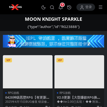
4
打开通知中心
登录
MOON KNIGHT SPARKLE
{“type”:”author”,”id”:”RG23888″}
VIP
VIP
RPG游戲
RPG游戲
0428神级恶堕RPG【有更新】
V2.0更新【大型爆款RPG换
虚魂剑拉姆达内罗斯R~虚魂剣
装】虚空魂剑 Lambdaneros
2025年4月15日BUG修复 错误修正
◆◆Ver2.00已实现！ ◆◆ 附加更
ラムダネロスR~Ver2.03【AI
R 虚魂剣ラムダネロスR
◆◆Ver2.00 实装！◆◆ 202...
新“Ver2.00”将于2025年3月实...