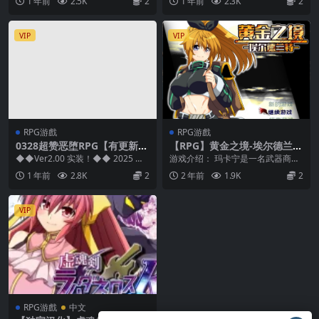
1 年前
2.5K
2
1 年前
2.3K
2
加载汉化】
VIP
VIP
RPG游戲
RPG游戲
0328超赞恶堕RPG【有更新】
【RPG】黄金之境-埃尔德兰
虚魂剑拉姆达内罗斯R~虚魂剣
特-V1.02【安卓joi+PC】官方
◆◆Ver2.00 实装！◆◆ 2025 年
游戏介绍： 玛卡宁是一名武器商
ラムダネロスR~Ver2.0+CG全
中文步兵版+存档
3 月，将实装追加更新「Ver2....
人，她搭乘的航船在途径两大洲之
1 年前
2.8K
2
2 年前
1.9K
2
剥离【AI加载汉化】
间时遭遇不测。 海神...
VIP
RPG游戲
中文