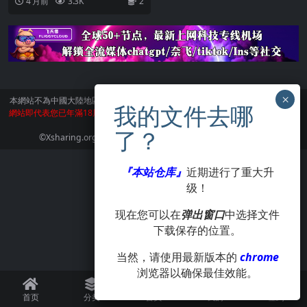
4 月前
3.3K
2
本網站不為中國大陸地區的用戶提供服務。
訪問本網站請遵守當地法律。訪問本
網站即代表您已年滿18周歲。本站所有作品版權歸著作人所有，僅供學習交流使
用，請在24小時内刪除。
©Xsharing.org CopyRight 1999-2024 . All Rights Reserved.
『本站仓库』
近期进行了重大升
级！
现在您可以在
弹出窗口
中选择文件
下载保存的位置。
当然，请使用最新版本的
chrome
浏览器以确保最佳效能。
首页
分类
会员
我的
签到