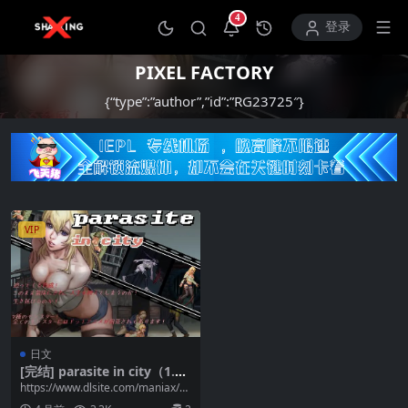
4
打开通知中心
登录
PIXEL FACTORY
{“type”:”author”,”id”:”RG23725″}
VIP
日文
[完结] parasite in city（1.0
3）
https://www.dlsite.com/maniax/w
ork/=/pro...