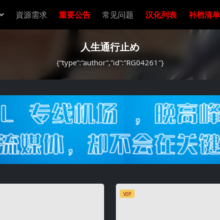
資源需求
重要公告
常见问题
汉化列表
补档清单
人生通行止め
{“type”:”author”,”id”:”RG04261″}
VIP