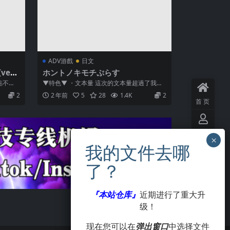
ADV游戲
日文
ver2
ホントノキモチぷらす
點不
▼特色▼ ・文本量 這次的文本量超過了我們
」作
圈子史上最長的『笑顏的理由（エガオノリ...
2
2 年前
5
28
1.4K
2
首页
用户
中心
VIP
会员
『本站仓库』
近期进行了重大升
级！
签到
现在您可以在
弹出窗口
中选择文件