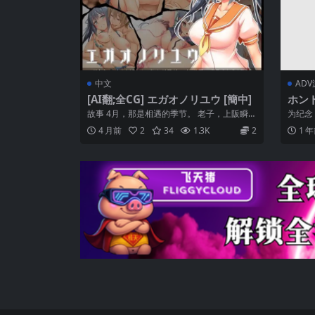
中文
AD
[AI翻;全CG] エガオノリユウ [簡中]
ホン
故事 4月，那是相遇的季节。 老子，上阪瞬随
为纪念
着父亲的调动，离开了一直以来生活过的...
们将在
4 月前
2
34
1.3K
2
1 
相...