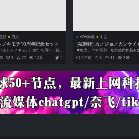
V游戲
日文
ADV游戲
中文
トノキモチ10周年記念セット
[AI翻译] カノジョノカンケイ (
024.12.20)
《ホントノキモチ》发行10周年，我
▼概念。 本作品與一般的綠帽作品有
两个月的限期内以折扣价出售一系列
同、 這是一部相對較輕的綠帽「風味
年前
3
27
1.1K
2
2 年前
3
41
2.0K
品，...