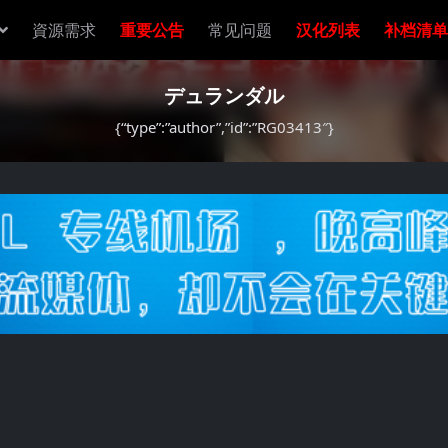
資源需求
重要公告
常见问题
汉化列表
补档清单
デュランダル
{“type”:”author”,”id”:”RG03413″}