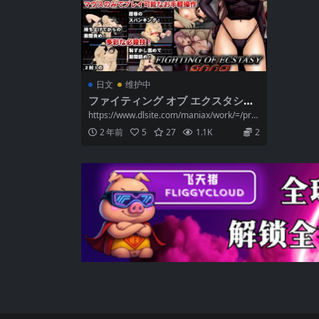
日文
维护中
ファイティング オブ エクスタシー
2009
https://www.dlsite.com/maniax/work/=/pr
o...
2 年前
5
27
1.1K
2