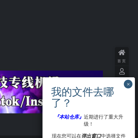
首页
用户
中心
VIP
会员
『本站仓库』
近期进行了重大升
级！
签到
现在您可以在
弹出窗口
中选择文件