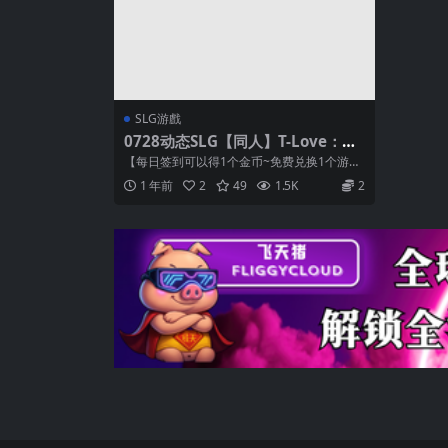
SLG游戲
0728动态SLG【同人】T-Love：蒂
法的100种服务【肢体语言】
【每日签到可以得1个金币~免费兑换1个游
戏】 ①把后缀名为.zip1改为zip和...
1 年前
2
49
1.5K
2