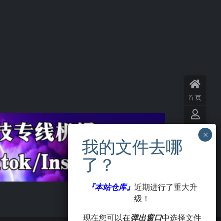
首页
用户
中心
VIP
会员
『本站仓库』
近期进行了重大升
级！
签到
现在您可以在
弹出窗口
中选择文件