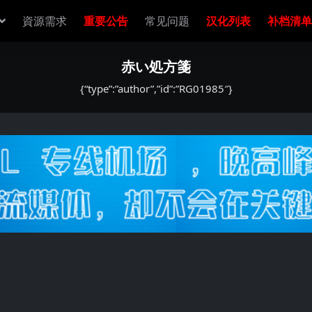
資源需求
重要公告
常见问题
汉化列表
补档清单
赤い処方箋
{“type”:”author”,”id”:”RG01985″}