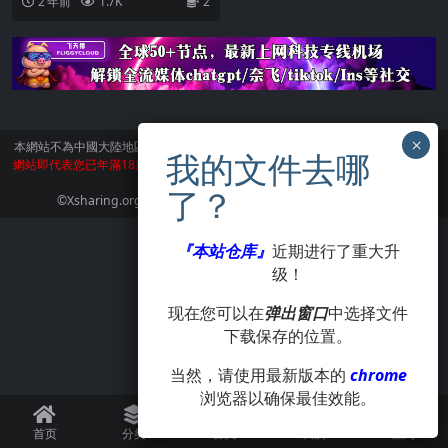
2 年前
1.7K
2
本網站不為中國大陸地區的用戶提供服務。
訪問本網站請遵守當地法律。訪問本
網站即代表您已年滿18周歲。本站所有作品版權歸著作人所有，僅供學習交流使
用，請在24小時内刪除。
©Xsharing.org CopyRight 1999-2024 . All Rights Reserved.
『本站仓库』
近期进行了重大升
级！
现在您可以在
弹出窗口
中选择文件
下载保存的位置。
当然，请使用最新版本的
chrome
浏览器以确保最佳效能。
首页
分类
会员
我的
签到