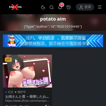
4
打开通知中心
登录
potato aim
{“type”:”author”,”id”:”RG01019446″}
VIP
日文
维护中
お姉さんと僕 ～発情したお姉
さんに絞り尽くされる～
https://www.dlsite.com/maniax/w
ork/=/pro...