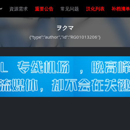
資源需求
重要公告
常见问题
汉化列表
补档清单
ヲクマ
{“type”:”author”,”id”:”RG01013206″}