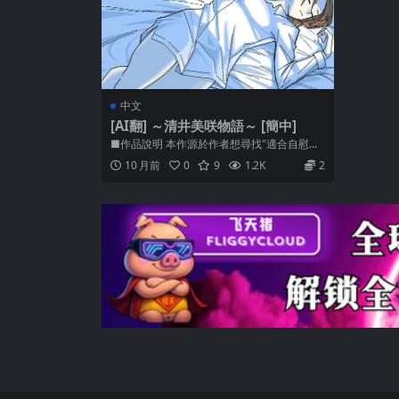
中文
[AI翻] ～清井美咲物語～ [簡中]
■作品說明 本作源於作者想尋找"適合自慰的
PC98色情遊戲NTR題材作...
10 月前
0
9
1.2K
2