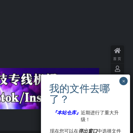
首页
用户
中心
VIP
会员
『本站仓库』
近期进行了重大升
级！
签到
现在您可以在
弹出窗口
中选择文件