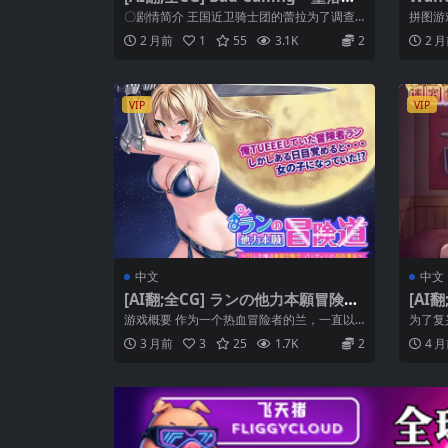
反省の章～ [簡中]
〇剧情简介 王国近卫骑士团的蕾拉为了调查
拼图游
禁书而造访遗迹。 在当地的调查过程中，曾...
换...
2 月前
1
55
3.1K
2
2 
VIP
VIP
中文
中文
[AI翻;全CG] ランの他力本願冒険道
[AI
～TSした俺は最弱女騎士 Ver1.01
中]
游戏概要 作为一个热血冒险者的兰，一直以
为了复
[簡中]
我才最棒的态度冒险。然而有一天，在攻略
三人站
3 月前
3
25
1.7K
2
4 
迷...