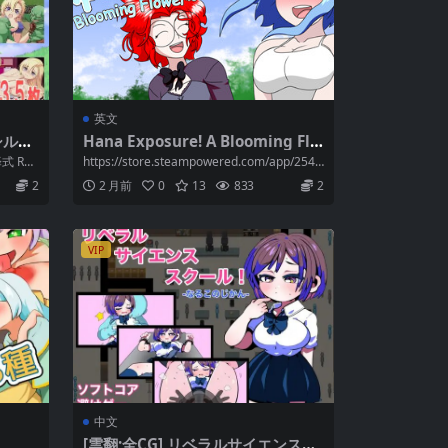
英文
シルフ
Hana Exposure! A Blooming Flo
wer~ Ver1.55 Final [英文]
 RP
https://store.steampowered.com/app/2545
进...
0...
2
2 月前
0
13
833
2
VIP
中文
[雲翻;全CG] リベラルサイエンスス