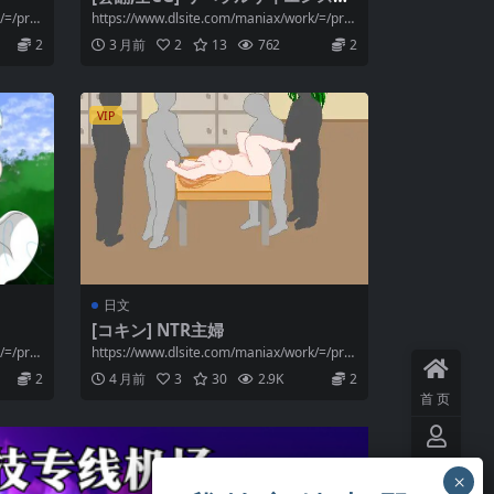
クール! Ver20230927 [簡中]
/=/pr
https://www.dlsite.com/maniax/work/=/pr
o...
2
3 月前
2
13
762
2
VIP
日文
[コキン] NTR主婦
/=/pr
https://www.dlsite.com/maniax/work/=/pr
o...
2
4 月前
3
30
2.9K
2
首页
用户
中心