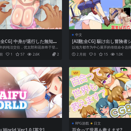
中文
翻;全CG] 中身が退行した無知ム
[AI翻;全CG] 駆け出し冒険者
寝取られる [簡中]
ィ [簡中]
年的纯洁交往，优太郎和花奈终于登记
以地方都市为中心展开的传统命令选择式
为了生育孩子，他们即将迎来彼此的
G。故事通过在冒险者公会接受委托来推
月前
1
57
2.6K
2
2 月前
0
15
1.0K
VIP
RPG游戲
日文
u World Ver1.0 [英文]
百合って世界も救えます?