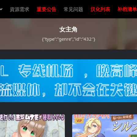
資源需求
重要公告
常见问题
汉化列表
补档清单
女主角
{“type”:”genre”,”id”:”432″}
VIP