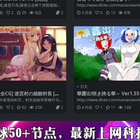
戏,难度不高,随便点击两个拼图都能互
https://www.dlsite.com/maniax/work
o...
月前
2
29
922
2
3 月前
0
15
878
VIP
日文
翻;全CG] 迷宮村の娼館村長 [簡
華露出!咲き誇る華～ Ver1.55
兴衰落的村庄，村长姐妹和青梅竹马的
https://www.dlsite.com/maniax/work
了出来！ 村长为了扩大村庄，想到了...
o...
月前
2
62
2.5K
2
4 月前
1
11
1.6K