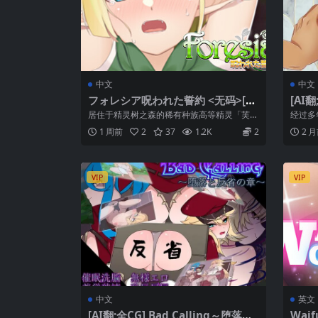
中文
中文
フォレシア呪われた誓約 <无码>[官
[AI
方簡中]
チ妻が
居住于精灵树之森的稀有种族高等精灵「芙蕾
经过多
希娅」被诅咒了。 突如其来的怪物袭击，导...
结婚。
1 周前
2
37
1.2K
2
2 
初...
VIP
VIP
中文
英文
[AI翻;全CG] Bad Calling～堕落と
Waif