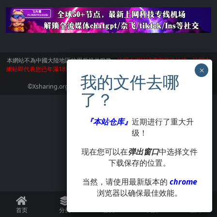
本網站不為中國大陸地區的用戶提供服務。
訪問本網站請遵守當地法律。訪問本
網站即代表您已年滿18周歲。本站所有作品版權歸著作人所有，僅供學習交流使
用，請在24小時内刪除。
©Xsharing.org CopyRight 1999-2024 . All Rights Reserved.
『本站仓库』
近期进行了重大升
级！
现在您可以在
弹出窗口
中选择文件
下载保存的位置。
当然，请使用最新版本的
chrome
浏览器以确保最佳效能。
首页
分类
会员
我的
签到