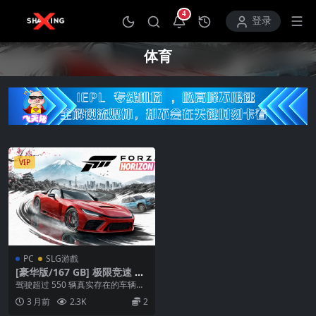
4
打开通知中心
登录
体育
VIP
PC
SLG游戲
[豪华版/167 GB] 极限竞速 地
平线6 Forza Horizon 6
驾驶超过 550 辆真实存在的车辆，
探索日本的绝美风光，在地平线嘉
3 月前
2.3K
2
年华成为竞速传...