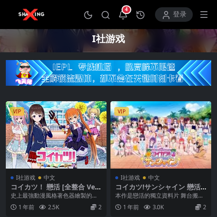
4
打开通知中心
登录
I社游戏
VIP
VIP
I社游戏
中文
I社游戏
中文
コイカツ！ 戀活 [全整合 Ver2
コイカツ!サンシャイン 戀活!S
5.01.26] [中文]
unshine [全整合 Ver25.01.2
史上最強動漫風格著色器繪製的角
本作是戀活的獨立資料片 舞台搬到
6] [中文]
色，可在前所未有的精確度下進行
了充滿陽光的海島上 與泳裝女孩們
1 年前
2.5K
2
1 年前
3.0K
2
細部調整。遊戲中內建...
一起享受夏天與沙...