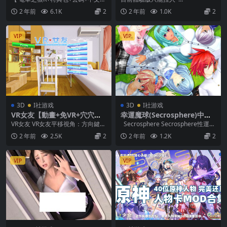
+真人私出+看圖檔(帶全補丁) 電車
2 年前
6.1K
2
2 年前
1.0K
2
之狼R 《...
VIP
VIP
3D
I社游戏
3D
I社游戏
VR女友【動畫+免VR+穴穴無
幸運魔球(Secrosphere)中文
碼+攻略】(2.29GB RAR)
版 無碼版本 下載 (ZIP 1.28G
VR女友 VR女友平移視角：方向鍵
Secrosphere Secrosphere性運魔
B)
——前後左右| HOME、END、PG
球illusi...
2 年前
2.5K
2
2 年前
1.2K
2
UP、P...
VIP
VIP