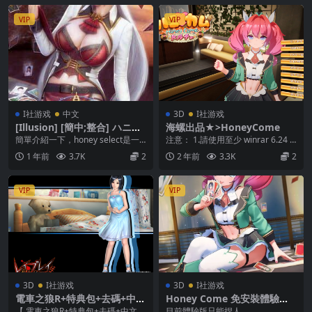
VIP
VIP
I社游戏
中文
3D
I社游戏
[Illusion] [簡中;整合] ハニー
海螺出品★>HoneyCome
セレクト-Honey Select – Ve
簡單介紹一下，honey select是一
注意： 1.請使用至少 winrar 6.24 6
r29 （4K）
款以捏人、擺拍、錄製小影片為主
4位元版 進行解壓縮。 。 。...
1 年前
3.7K
2
2 年前
3.3K
2
要玩法，...
VIP
VIP
3D
I社游戏
3D
I社游戏
電車之狼R+特典包+去碼+中文
Honey Come 免安裝體驗版
+真人私出+看圖檔
+註冊表補丁
【 電車之狼R+特典包+去碼+中文
目前體驗版只能捏人 ...