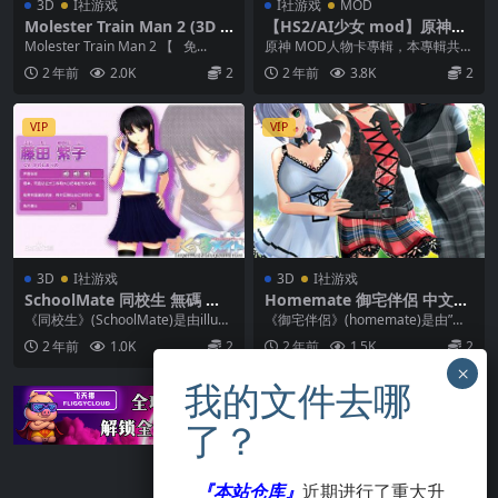
3D
I社游戏
I社游戏
MOD
Molester Train Man 2 (3D G
【HS2/AI少女 mod】原神M
ame)
OD合集（近40套精品S級mo
Molester Train Man 2 【 免...
原神 MOD人物卡專輯，本專輯共包
d合集包更新）
含約40套原神MOD，精修人物卡，
2 年前
2.0K
2
2 年前
3.8K
2
含MOD。以...
VIP
VIP
3D
I社游戏
3D
I社游戏
SchoolMate 同校生 無碼 中
Homemate 御宅伴侶 中文+
文
MOD
《同校生》(SchoolMate)是由illusi
《御宅伴侶》(homemate)是由”日
on製作的一款成人向遊戲，發行...
本i社”出品的以戀愛，養成，戰鬥為
2 年前
1.0K
2
2 年前
1.5K
2
主的R...
『本站仓库』
近期进行了重大升