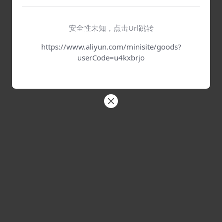
安全性未知，点击Url跳转
https://www.aliyun.com/minisite/goods?
userCode=u4kxbrjo